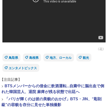
《花》
鳥取県
島根県
地方、ローカル
観光
エンタメトピックス
【注目記事】
>
BTSメンバーからの借金に飲酒運転...自粛中に脳出血で倒
れた韓国芸人、退院 麻痺が残る状態で出廷へ
>
「パリが輝くのは彼の美貌のおかげ」BTS・JIN、“彫刻
級”の容貌を存分に見せた単独撮影