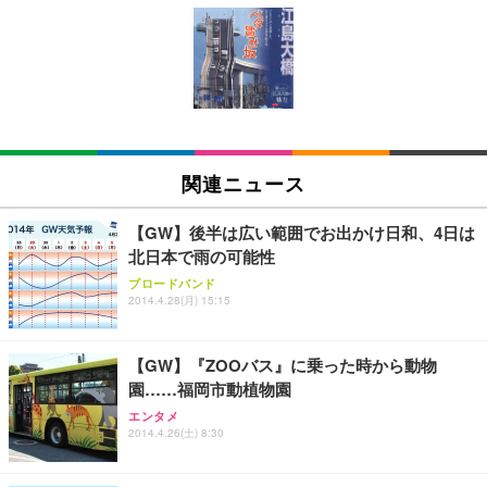
[EdoErgo] オフィスチェア 椅子 テレワーク 疲れな
EIZO ビジネス向けプレミアムモニター | FlexScan
Amazonベーシック ペットシーツ 薄型 レギュラー 1
い 跳ね上げ式アームレスト コンパクト 約105度ロッ
EV3240X-WT | 31.5型4K UHD・USB Type-C・ホワ
回使い捨て 無香料 ホワイト 300枚
キング pc 事務椅子 360度回転 座面昇降 強化ナイロ
イト
ン樹脂ベース 通気性メッシュ 在宅ワーク H-WY01
￥3,373
￥5,699
￥105,595
(黒網+黒枠+黒足)
EIZO ビジネス向けプレミアムモニター | FlexScan
SIHOO B100 オフィスチェア／デスクチェア メッシ
Amazonベーシック ペットシーツ 厚型 ワイド 42枚
EV2740X-WT | 27.0型4K UHD・USB Type-C・ホワ
ュチェア 人間工学 疲れない ブラック
x2袋(84枚) ホワイト(吸収面:ライトブルー)
関連ニュース
イト
￥27,999
￥3,234
￥109,572
【GW】後半は広い範囲でお出かけ日和、4日は
北日本で雨の可能性
Sezlife オフィスチェア デスクチェア 疲れない テレ
【純正品】27"ゲーミングモニター DualSense 充電
ネオ・ルーライフ ネオ・オムツ L 中型犬用 26枚入
ブロードバンド
ワーク チェア 強化バックレスト 30度ロッキング機
フック付き（CFI-ZDM1J）
り 単品
2014.4.28(月) 15:15
能 人間工学 椅子 腰サポート 90度跳ね上げ式アーム
レスト 3Dヘッドレスト ハンガー付き 高反発クッシ
￥49,979
￥1,800
￥7,680
ョン PCチェア 通気性メッシュ ゲーミング/勉強/事
【GW】『ZOOバス』に乗った時から動物
務用 おしゃれ パソコンチェア (ブラック)
園……福岡市動植物園
Sezlife オフィスチェア デスクチェア 疲れない テレ
【整備済み品】Dell E2724HS 27インチ 液晶モニタ
Smart Basic(スマートベーシック) 【Amazon.co.jp
エンタメ
ワーク チェア 強化バックレスト 30度ロッキング機
ー フルHD（1920×1080）VA 非光沢 HDMI/DisplayP
限定】 Smart Basic アイリスオーヤマ ペットシーツ
2014.4.26(土) 8:30
能 人間工学 椅子 腰サポート 90度跳ね上げ式アーム
ort/VGA スピーカー内蔵 高さ調整 スイベル VESA対
超厚型 お徳用 ワイド 100枚入 (x 1) (ケース販売)
レスト 3Dヘッドレスト ハンガー付き 高反発クッシ
応 ComfortView ビジネス向け
￥7,680
￥15,800
￥3,670
ョン PCチェア 通気性メッシュ ゲーミング/勉強/事