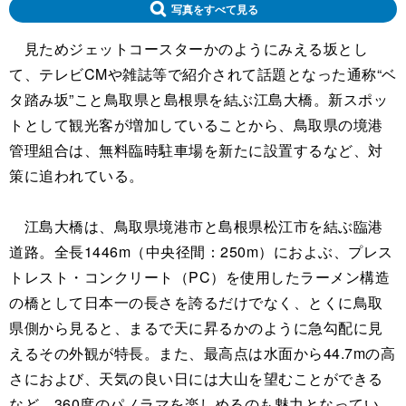
写真をすべて見る
見ためジェットコースターかのようにみえる坂とし
て、テレビCMや雑誌等で紹介されて話題となった通称“ベ
タ踏み坂”こと鳥取県と島根県を結ぶ江島大橋。新スポッ
トとして観光客が増加していることから、鳥取県の境港
管理組合は、無料臨時駐車場を新たに設置するなど、対
策に追われている。
江島大橋は、鳥取県境港市と島根県松江市を結ぶ臨港
道路。全長1446m（中央径間：250m）におよぶ、プレス
トレスト・コンクリート（PC）を使用したラーメン構造
の橋として日本一の長さを誇るだけでなく、とくに鳥取
県側から見ると、まるで天に昇るかのように急勾配に見
えるその外観が特長。また、最高点は水面から44.7mの高
さにおよび、天気の良い日には大山を望むことができる
など、360度のパノラマを楽しめるのも魅力となってい