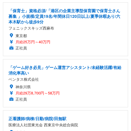
「保育士」資格必須/「港区の企業主導型保育園で保育士さん
募集 」小規模/定員19名/年間休日120日以上/夏季休暇あり/六
本木駅から徒歩9分
フェニックスキッズ西麻布
東京都
月給25万円～40万円
正社員
「ゲーム好き必見」ゲーム運営アシスタント/未経験活躍/有給
消化率高い
ベンタス株式会社
神奈川県
月給29万8,700円～58万円
正社員
正看護師/病棟/日勤/病院/田無駅
医療法人社団東光会 西東京中央総合病院