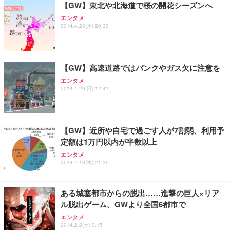
【GW】東北や北海道で桜の開花シーズンへ
務用 おしゃれ パソコンチェア (ホワイト)
エンタメ
ANDWINT オフィスチェア デスクチェア 肘なし メ
【MiniLED/24.5inch/280Hz/FHD】GRAPHT THE S
アイリスオーヤマ ペットシーツ 超厚型 お徳用 レギ
2014.4.23(水) 20:30
ッシュ 通気性 ランバーサポート付き 腰サポート ガ
HOOTER Gaming Monitor 24” Essential ゲーミン
ュラー 200枚入【Amazon.co.jp限定】
ス圧無段階昇降 360度回転 キャスター付き コンパク
グモニター QD 24.5インチ 1ms FHD 量子ドット 残
ト 幅52×奥行58.5×高さ84～96cm テレワーク 在宅
像低減 (3年保証 | 輝点保証 | 日本メーカー)
￥3,731
￥4,139
￥34,980
勤務 ブラック
【GW】高速道路ではパンクやガス欠に注意を
エンタメ
2014.4.20(日) 12:41
【GW】近所や自宅で過ごす人が7割弱、利用予
定額は1万円以内が半数以上
エンタメ
2014.4.10(木) 21:30
ある城塞都市からの脱出……進撃の巨人×リア
ル脱出ゲーム、GWより全国6都市で
エンタメ
2014.2.8(土) 0:15