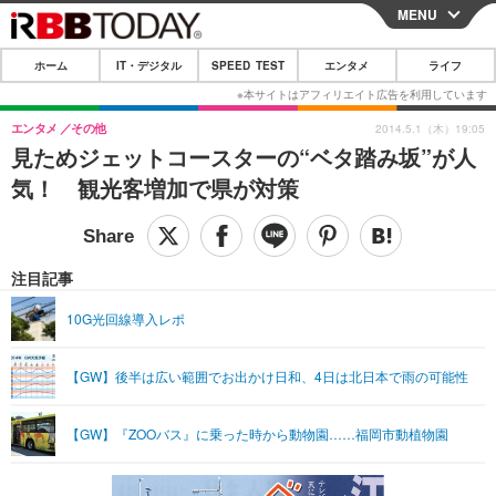
MENU
CLOSE
ホーム
IT・デジタル
SPEED TEST
エンタメ
ライフ
ホーム
IT・デジタル
エンタメ
その他
2014.5.1（木）19:05
見ためジェットコースターの“ベタ踏み坂”が人
IT・デジタルTOP
スマートフォン
SPEED TEST
気！ 観光客増加で県が対策
ネタ
ガジェット・ツール
エンタメ
ショッピング
その他
エンタメTOP
映画・ドラマ
ライフ
注目記事
韓流・K-POP
韓国・芸能
ライフTOP
グルメ
リリース一覧
10G光回線導入レポ
音楽
スポーツ
ペット
ショッピング
プッシュ通知の停止方法
【GW】後半は広い範囲でお出かけ日和、4日は北日本で雨の可能性
グラビア
ブログ
その他
ショッピング
その他
【GW】『ZOOバス』に乗った時から動物園……福岡市動植物園