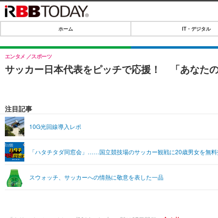
ホーム
IT・デジタル
ホーム
IT・デジタル
エンタメ
スポーツ
サッカー日本代表をピッチで応援！ 「あなた
IT・デジタルTOP
SPEED TEST
ネタ
エンタメ
注目記事
ショッピング
エンタメTOP
ライフ
10G光回線導入レポ
韓流・K-POP
ライフTOP
リリース一覧
「ハタチタダ同窓会」……国立競技場のサッカー観戦に20歳男女を無料
音楽
ペット
プッシュ通知の停止方法
グラビア
その他
スウォッチ、サッカーへの情熱に敬意を表した一品
ショッピング