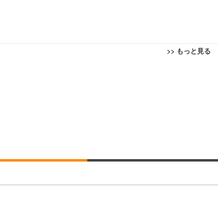
>> もっと見る
回転 座面昇降 強化ナイロン樹脂ベース 通気性メッシュ 在宅ワーク H-WY01
ト 90度跳ね上げ式アームレスト 3Dヘッドレスト ハンガー付き 高反発クッ