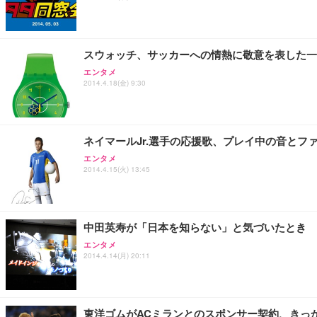
Sezlife オフィスチェア デスクチェア 疲れない テレ
【整備済み品】Dell E2724HS 27インチ 液晶モニター フルH
Smart Basic(スマートベーシック) 【Amazon.co.jp
ション PCチェア 通気性メッシュ ゲーミング/勉強/事務用
スウォッチ、サッカーへの情熱に敬意を表した一
￥15,800
￥3,670
￥7,680
エンタメ
2014.4.18(金) 9:30
ANDWINT オフィスチェア デスクチェア 肘なし メッシュ
【MiniLED/24.5inch/280Hz/FHD】GRAPHT THE 
アイリスオーヤマ ペットシーツ 超厚型 お徳用 レギュラー 20
勤務 ブラック
ネイマールJr.選手の応援歌、プレイ中の音とフ
￥34,980
￥3,731
￥4,139
エンタメ
2014.4.15(火) 13:45
中田英寿が「日本を知らない」と気づいたとき
エンタメ
2014.4.14(月) 20:11
東洋ゴムがACミランとのスポンサー契約、きっ