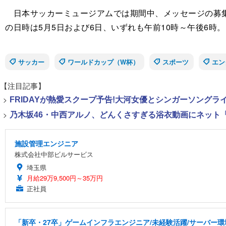
日本サッカーミュージアムでは期間中、メッセージの募集
の日時は5月5日および6日、いずれも午前10時～午後6時。
サッカー
ワールドカップ（W杯）
スポーツ
エン
【注目記事】
>
FRIDAYが熱愛スクープ予告!大河女優とシンガーソング
>
乃木坂46・中西アルノ、どんくさすぎる浴衣動画にネット「
施設管理エンジニア
株式会社中部ビルサービス
埼玉県
月給29万9,500円～35万円
正社員
「新卒・27卒」ゲームインフラエンジニア/未経験活躍/サーバー