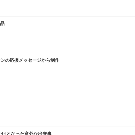
ワーク チェア 強化バックレスト 30度ロッキング機能 人間工学 椅子 腰サポー
D（1920×1080）VA 非光沢 HDMI/DisplayPort/VGA スピーカー内蔵 
限定】 Smart Basic アイリスオーヤマ ペットシーツ 超厚型 お徳用 ワイド 100枚入 
 おしゃれ パソコンチェア (ホワイト)
品
 通気性 ランバーサポート付き 腰サポート ガス圧無段階昇降 360度回転 キャス
SHOOTER Gaming Monitor 24” Essential ゲーミングモニター QD 24.5
0枚入【Amazon.co.jp限定】
ァンの応援メッセージから制作
かけとなった意外な出来事