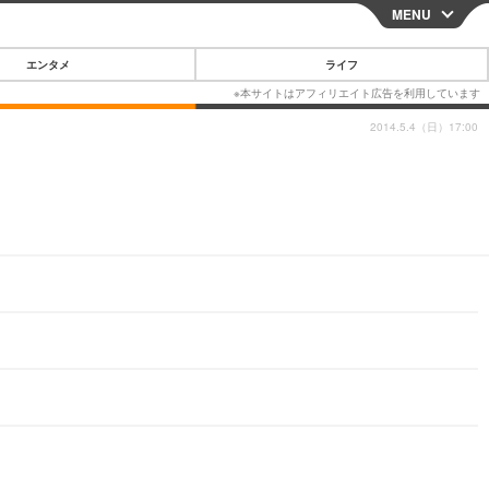
MENU
CLOSE
エンタメ
ライフ
2014.5.4（日）17:00
スマートフォン
ガジェット・ツール
その他
映画・ドラマ
韓国・芸能
グルメ
スポーツ
ショッピング
ブログ
その他