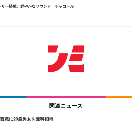
lexa、センサー搭載、鮮やかなサウンド｜チャコール
 跳ね上げ式アームレスト コンパクト 約105度ロッキング pc 事務椅子 360度
X-WT | 31.5型4K UHD・USB Type-C・ホワイト
い捨て 無香料 ホワイト 300枚
チェア 人間工学 疲れない ブラック
X-WT | 27.0型4K UHD・USB Type-C・ホワイト
(84枚) ホワイト(吸収面:ライトブルー)
関連ニュース
ワーク チェア 強化バックレスト 30度ロッキング機能 人間工学 椅子 腰サポー
付き（CFI-ZDM1J）
品
観戦に20歳男女を無料招待
 おしゃれ パソコンチェア (ブラック)