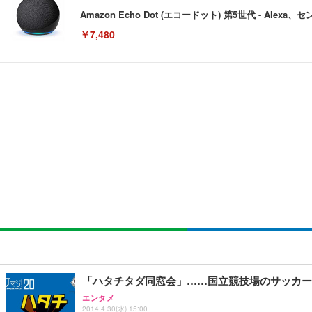
Amazon Echo Dot (エコードット) 第5世代 - A
￥7,480
[EdoErgo] オフィスチェア 椅子 テレワーク 疲れない
EIZO ビジネス向けプレミアムモニター | FlexScan EV3240
Amazonベーシック ペットシーツ 薄型 レギュラー 1回使
(黒網+黒枠+黒足)
￥105,595
￥3,373
￥5,699
SIHOO B100 オフィスチェア／デスクチェア メッシュ
EIZO ビジネス向けプレミアムモニター | FlexScan EV2740
Amazonベーシック ペットシーツ 厚型 ワイド 42枚x2袋
￥27,999
￥109,572
￥3,234
Sezlife オフィスチェア デスクチェア 疲れない テレ
【純正品】27"ゲーミングモニター DualSense 充電フック
ネオ・ルーライフ ネオ・オムツ L 中型犬用 26枚入り 単
「ハタチタダ同窓会」……国立競技場のサッカー
ション PCチェア 通気性メッシュ ゲーミング/勉強/事務用
￥49,979
￥1,800
エンタメ
￥7,680
2014.4.30(水) 15:00