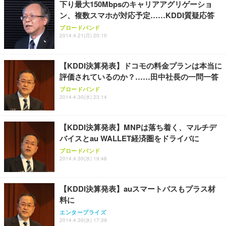
下り最大150Mbpsのキャリアアグリゲーショ
ン、複数スマホが対応予定……KDDI質疑応答
ブロードバンド
2014.4.21(月) 20:10
【KDDI決算発表】ドコモの料金プランは本当に
評価されているのか？……田中社長の一問一答
ブロードバンド
2014.4.30(水) 23:14
【KDDI決算発表】MNPは落ち着く、マルチデ
バイスとau WALLET経済圏をドライバに
ブロードバンド
2014.4.30(水) 19:48
【KDDI決算発表】auスマートパスもプラス材
料に
エンタープライズ
2014.4.30(水) 17:39