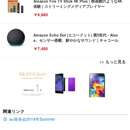
Amazon Fire TV Stick 4K Plus | 映画館のような4K
体験 | ストリーミングメディアプレイヤー
￥9,980
Amazon Echo Dot (エコードット) 第5世代 - Alex
a、センサー搭載、鮮やかなサウンド｜チャコール
￥7,480
>> もっと見る
[EdoErgo] オフィスチェア 椅子 テレワーク 疲れな
EIZO ビジネス向けプレミアムモニター | FlexScan
Amazonベーシック ペットシーツ 薄型 レギュラー 1
い 跳ね上げ式アームレスト コンパクト 約105度ロッ
EV3240X-WT | 31.5型4K UHD・USB Type-C・ホワ
回使い捨て 無香料 ホワイト 300枚
キング pc 事務椅子 360度回転 座面昇降 強化ナイロ
イト
ン樹脂ベース 通気性メッシュ 在宅ワーク H-WY01
￥3,373
￥5,699
￥105,595
(黒網+黒枠+黒足)
EIZO ビジネス向けプレミアムモニター | FlexScan
SIHOO B100 オフィスチェア／デスクチェア メッシ
Amazonベーシック ペットシーツ 厚型 ワイド 42枚
関連リンク
EV2740X-WT | 27.0型4K UHD・USB Type-C・ホワ
ュチェア 人間工学 疲れない ブラック
x2袋(84枚) ホワイト(吸収面:ライトブルー)
イト
au発表会2014年Summer
￥27,999
￥3,234
￥109,572