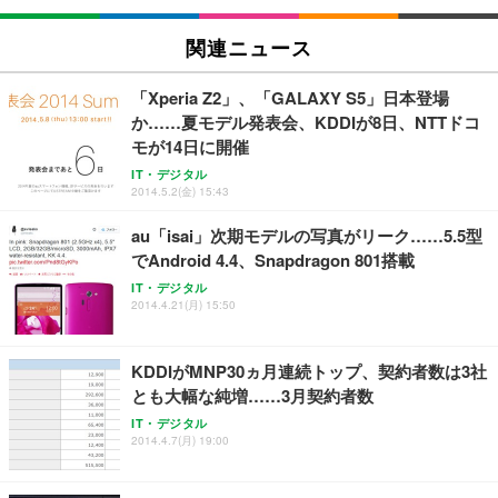
Sezlife オフィスチェア デスクチェア 疲れない テレ
関連ニュース
【純正品】27"ゲーミングモニター DualSense 充電
ネオ・ルーライフ ネオ・オムツ L 中型犬用 26枚入
ワーク チェア 強化バックレスト 30度ロッキング機
フック付き（CFI-ZDM1J）
り 単品
能 人間工学 椅子 腰サポート 90度跳ね上げ式アーム
「Xperia Z2」、「GALAXY S5」日本登場
レスト 3Dヘッドレスト ハンガー付き 高反発クッシ
￥49,979
￥1,800
￥7,680
か……夏モデル発表会、KDDIが8日、NTTドコ
ョン PCチェア 通気性メッシュ ゲーミング/勉強/事
務用 おしゃれ パソコンチェア (ブラック)
モが14日に開催
Sezlife オフィスチェア デスクチェア 疲れない テレ
【整備済み品】Dell E2724HS 27インチ 液晶モニタ
Smart Basic(スマートベーシック) 【Amazon.co.jp
IT・デジタル
ワーク チェア 強化バックレスト 30度ロッキング機
ー フルHD（1920×1080）VA 非光沢 HDMI/DisplayP
限定】 Smart Basic アイリスオーヤマ ペットシーツ
2014.5.2(金) 15:43
能 人間工学 椅子 腰サポート 90度跳ね上げ式アーム
ort/VGA スピーカー内蔵 高さ調整 スイベル VESA対
超厚型 お徳用 ワイド 100枚入 (x 1) (ケース販売)
レスト 3Dヘッドレスト ハンガー付き 高反発クッシ
応 ComfortView ビジネス向け
au「isai」次期モデルの写真がリーク……5.5型
￥7,680
￥15,800
￥3,670
ョン PCチェア 通気性メッシュ ゲーミング/勉強/事
でAndroid 4.4、Snapdragon 801搭載
務用 おしゃれ パソコンチェア (ホワイト)
IT・デジタル
ANDWINT オフィスチェア デスクチェア 肘なし メ
【MiniLED/24.5inch/280Hz/FHD】GRAPHT THE S
2014.4.21(月) 15:50
アイリスオーヤマ ペットシーツ 超厚型 お徳用 レギ
ッシュ 通気性 ランバーサポート付き 腰サポート ガ
HOOTER Gaming Monitor 24” Essential ゲーミン
ュラー 200枚入【Amazon.co.jp限定】
ス圧無段階昇降 360度回転 キャスター付き コンパク
グモニター QD 24.5インチ 1ms FHD 量子ドット 残
ト 幅52×奥行58.5×高さ84～96cm テレワーク 在宅
像低減 (3年保証 | 輝点保証 | 日本メーカー)
￥3,731
KDDIがMNP30ヵ月連続トップ、契約者数は3社
￥4,139
￥34,980
勤務 ブラック
とも大幅な純増……3月契約者数
IT・デジタル
2014.4.7(月) 19:00