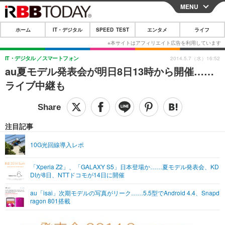
MENU
CLOSE
ホーム
IT・デジタル
SPEED TEST
エンタメ
ライフ
ホーム
IT・デジタル
IT・デジタル
スマートフォン
2014.5.7（水）16:52
au夏モデル発表会が明日8日13時から開催……
IT・デジタルTOP
スマートフォン
SPEED TEST
ライブ中継も
ネタ
ガジェット・ツール
エンタメ
ショッピング
その他
エンタメTOP
映画・ドラマ
ライフ
注目記事
韓流・K-POP
韓国・芸能
ライフTOP
グルメ
リリース一覧
10G光回線導入レポ
音楽
スポーツ
ペット
ショッピング
プッシュ通知の停止方法
「Xperia Z2」、「GALAXY S5」日本登場か……夏モデル発表会、KD
DIが8日、NTTドコモが14日に開催
グラビア
ブログ
その他
au「isai」次期モデルの写真がリーク……5.5型でAndroid 4.4、Snapd
ショッピング
その他
ragon 801搭載