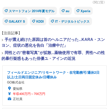
《関口賢》
スマートフォン 2014年夏モデル
au
Xperia
GALAXY S
KDDI
IT・デジタルトピックス
【注目記事】
>
手が震え続けた原因は首のヘルニアだった...KARA・スン
ヨン、症状の悪化を告白「治療中だ」
>
同性との“密着写真”が拡散...薬物使用で有罪、男性への性
的暴行疑惑もあった俳優ユ・アインの近況
フィールドエンジニア/リモートワーク・在宅勤務可/週休2日
以上/土日両日固定休み/日曜休み
GO株式会社
愛知県
年収400万円～700万円
正社員