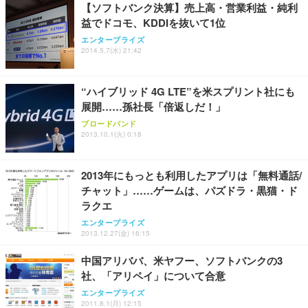
【ソフトバンク決算】売上高・営業利益・純利
務用 おしゃれ パソコンチェア (ブラック)
益でドコモ、KDDIを抜いて1位
Sezlife オフィスチェア デスクチェア 疲れない テレ
【整備済み品】Dell E2724HS 27インチ 液晶モニタ
Smart Basic(スマートベーシック) 【Amazon.co.jp
エンタープライズ
ワーク チェア 強化バックレスト 30度ロッキング機
ー フルHD（1920×1080）VA 非光沢 HDMI/DisplayP
限定】 Smart Basic アイリスオーヤマ ペットシーツ
2014.5.7(水) 21:42
能 人間工学 椅子 腰サポート 90度跳ね上げ式アーム
ort/VGA スピーカー内蔵 高さ調整 スイベル VESA対
超厚型 お徳用 ワイド 100枚入 (x 1) (ケース販売)
レスト 3Dヘッドレスト ハンガー付き 高反発クッシ
応 ComfortView ビジネス向け
￥7,680
￥15,800
￥3,670
ョン PCチェア 通気性メッシュ ゲーミング/勉強/事
“ハイブリッド 4G LTE”を米スプリント社にも
務用 おしゃれ パソコンチェア (ホワイト)
展開……孫社長「倍返しだ！」
ANDWINT オフィスチェア デスクチェア 肘なし メ
【MiniLED/24.5inch/280Hz/FHD】GRAPHT THE S
アイリスオーヤマ ペットシーツ 超厚型 お徳用 レギ
ッシュ 通気性 ランバーサポート付き 腰サポート ガ
HOOTER Gaming Monitor 24” Essential ゲーミン
ブロードバンド
ュラー 200枚入【Amazon.co.jp限定】
ス圧無段階昇降 360度回転 キャスター付き コンパク
グモニター QD 24.5インチ 1ms FHD 量子ドット 残
2013.10.1(火) 0:18
ト 幅52×奥行58.5×高さ84～96cm テレワーク 在宅
像低減 (3年保証 | 輝点保証 | 日本メーカー)
￥3,731
￥4,139
￥34,980
勤務 ブラック
2013年にもっとも利用したアプリは「無料通話/
チャット」……ゲームは、パズドラ・黒猫・ド
ラクエ
エンタープライズ
2013.12.27(金) 16:15
中国アリババ、米ヤフー、ソフトバンクの3
社、「アリペイ」について合意
エンタープライズ
2011.8.1(月) 12:15