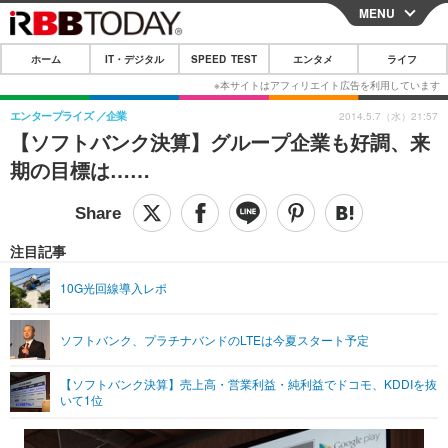
MENU
CLOSE
ホーム
IT・デジタル
SPEED TEST
エンタメ
ライフ
ホーム
IT・デジタル
エンタープライズ
企業
2014.5.7（水）21:57
【ソフトバンク決算】グループ企業も好調、来
IT・デジタルTOP
スマートフォン
SPEED TEST
期の目標は……
ネタ
ガジェット・ツール
エンタメ
ショッピング
その他
エンタメTOP
映画・ドラマ
ライフ
注目記事
韓流・K-POP
韓国・芸能
ライフTOP
グルメ
リリース一覧
10G光回線導入レポ
音楽
スポーツ
ペット
ショッピング
プッシュ通知の停止方法
ソフトバンク、プラチナバンドのLTEは今夏スタート予定
グラビア
ブログ
その他
【ソフトバンク決算】売上高・営業利益・純利益でドコモ、KDDIを抜
ショッピング
その他
いて1位