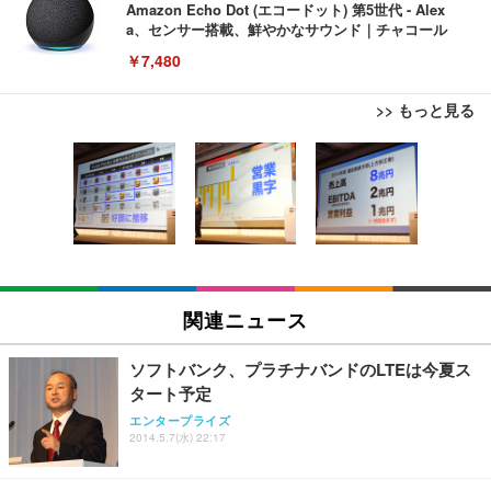
Amazon Echo Dot (エコードット) 第5世代 - Alex
a、センサー搭載、鮮やかなサウンド｜チャコール
￥7,480
>> もっと見る
[EdoErgo] オフィスチェア 椅子 テレワーク 疲れな
EIZO ビジネス向けプレミアムモニター | FlexScan
Amazonベーシック ペットシーツ 薄型 レギュラー 1
い 跳ね上げ式アームレスト コンパクト 約105度ロッ
EV3240X-WT | 31.5型4K UHD・USB Type-C・ホワ
回使い捨て 無香料 ホワイト 300枚
キング pc 事務椅子 360度回転 座面昇降 強化ナイロ
イト
ン樹脂ベース 通気性メッシュ 在宅ワーク H-WY01
￥3,373
￥5,699
￥105,595
(黒網+黒枠+黒足)
EIZO ビジネス向けプレミアムモニター | FlexScan
SIHOO B100 オフィスチェア／デスクチェア メッシ
Amazonベーシック ペットシーツ 厚型 ワイド 42枚
EV2740X-WT | 27.0型4K UHD・USB Type-C・ホワ
ュチェア 人間工学 疲れない ブラック
x2袋(84枚) ホワイト(吸収面:ライトブルー)
関連ニュース
イト
￥27,999
￥3,234
￥109,572
ソフトバンク、プラチナバンドのLTEは今夏ス
タート予定
Sezlife オフィスチェア デスクチェア 疲れない テレ
【純正品】27"ゲーミングモニター DualSense 充電
ネオ・ルーライフ ネオ・オムツ L 中型犬用 26枚入
エンタープライズ
ワーク チェア 強化バックレスト 30度ロッキング機
2014.5.7(水) 22:17
フック付き（CFI-ZDM1J）
り 単品
能 人間工学 椅子 腰サポート 90度跳ね上げ式アーム
レスト 3Dヘッドレスト ハンガー付き 高反発クッシ
￥49,979
￥1,800
￥7,680
ョン PCチェア 通気性メッシュ ゲーミング/勉強/事