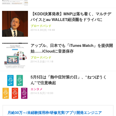
【KDDI決算発表】MNPは落ち着く、マルチデ
バイスとau WALLET経済圏をドライバに
ブロードバンド
2014.4.30(水) 19:48
アップル、日本でも「iTunes Match」を提供開
始……iCloudに音楽保存
ブロードバンド
2014.5.2(金) 11:18
5月5日は「熱中症対策の日」、“ねつぼうく
ん”で注意喚起
エンタメ
2014.5.5(月) 13:00
月給30万～/未経験採用枠/研修充実/アプリ開発エンジニア