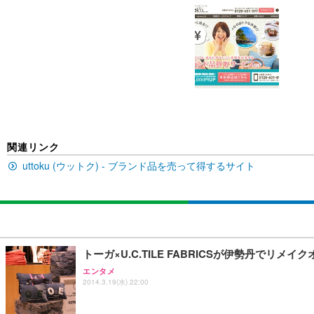
[EdoErgo] オフィスチェア 椅子 テレワーク 疲れない
EIZO ビジネス向けプレミアムモニター | FlexScan EV3240
Amazonベーシック ペットシーツ 薄型 レギュラー 1回使
(黒網+黒枠+黒足)
￥105,595
￥3,373
￥5,699
SIHOO B100 オフィスチェア／デスクチェア メッシュ
EIZO ビジネス向けプレミアムモニター | FlexScan EV2740
Amazonベーシック ペットシーツ 厚型 ワイド 42枚x2袋
￥27,999
￥109,572
￥3,234
関連リンク
uttoku (ウットク) - ブランド品を売って得するサイト
Sezlife オフィスチェア デスクチェア 疲れない テレ
【純正品】27"ゲーミングモニター DualSense 充電フック
ネオ・ルーライフ ネオ・オムツ L 中型犬用 26枚入り 単
ション PCチェア 通気性メッシュ ゲーミング/勉強/事務用
￥49,979
￥1,800
￥7,680
トーガ×U.C.TILE FABRICSが伊勢丹でリメ
Sezlife オフィスチェア デスクチェア 疲れない テレ
【整備済み品】Dell E2724HS 27インチ 液晶モニター フルH
Smart Basic(スマートベーシック) 【Amazon.co.jp
エンタメ
ション PCチェア 通気性メッシュ ゲーミング/勉強/事務用
2014.3.19(水) 22:00
￥15,800
￥3,670
￥7,680