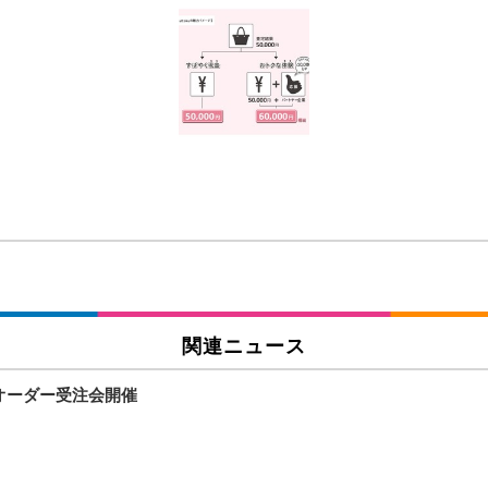
 跳ね上げ式アームレスト コンパクト 約105度ロッキング pc 事務椅子 360度
X-WT | 31.5型4K UHD・USB Type-C・ホワイト
い捨て 無香料 ホワイト 300枚
チェア 人間工学 疲れない ブラック
X-WT | 27.0型4K UHD・USB Type-C・ホワイト
(84枚) ホワイト(吸収面:ライトブルー)
ワーク チェア 強化バックレスト 30度ロッキング機能 人間工学 椅子 腰サポー
付き（CFI-ZDM1J）
品
 おしゃれ パソコンチェア (ブラック)
関連ニュース
イクオーダー受注会開催
ワーク チェア 強化バックレスト 30度ロッキング機能 人間工学 椅子 腰サポー
D（1920×1080）VA 非光沢 HDMI/DisplayPort/VGA スピーカー内蔵 
限定】 Smart Basic アイリスオーヤマ ペットシーツ 超厚型 お徳用 ワイド 100枚入 
 おしゃれ パソコンチェア (ホワイト)