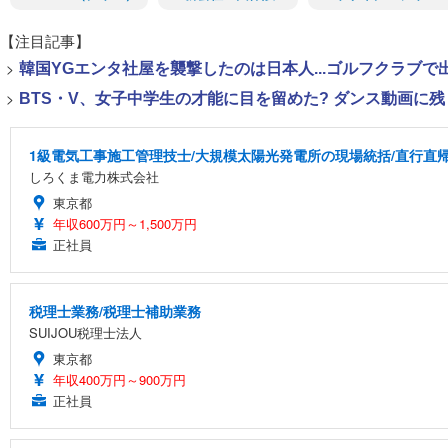
【注目記事】
>
韓国YGエンタ社屋を襲撃したのは日本人...ゴルフクラブ
>
BTS・V、女子中学生の才能に目を留めた? ダンス動画に残
1級電気工事施工管理技士/大規模太陽光発電所の現場統括/直行直帰あ
しろくま電力株式会社
東京都
年収600万円～1,500万円
正社員
税理士業務/税理士補助業務
SUIJOU税理士法人
東京都
年収400万円～900万円
正社員