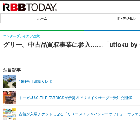
ホーム
IT・デジタル
ホーム
IT・デジタル
エンタープライズ
企業
グリー、中古品買取事業に参入……「uttoku by
IT・デジタルTOP
SPEED TEST
ネタ
エンタメ
注目記事
ショッピング
エンタメTOP
ライフ
10G光回線導入レポ
韓流・K-POP
ライフTOP
リリース一覧
トーガ×U.C.TILE FABRICSが伊勢丹でリメイクオーダー受注会開催
音楽
ペット
プッシュ通知の停止方法
グラビア
その他
古着が入場チケットになる「リユース！ジャパンマーケット」 ヤフオ
ショッピング