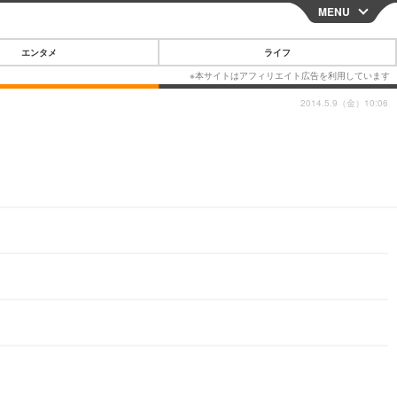
MENU
CLOSE
エンタメ
ライフ
2014.5.9（金）10:06
スマートフォン
ガジェット・ツール
その他
映画・ドラマ
韓国・芸能
グルメ
スポーツ
ショッピング
ブログ
その他