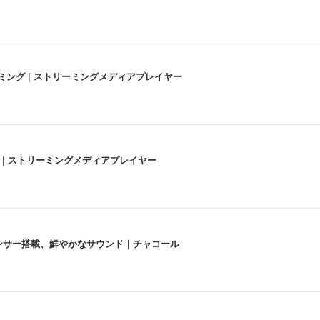
高画質ストリーミング | ストリーミングメディアプレイヤー
うな4K体験 | ストリーミングメディアプレイヤー
lexa、センサー搭載、鮮やかなサウンド｜チャコール