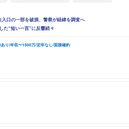
で出入口の一部を破損、警察が経緯を調査へ
した“短い一言”に反響続々
り/年収〜1500万/定年なし/面接確約