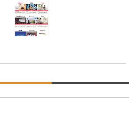
回転 座面昇降 強化ナイロン樹脂ベース 通気性メッシュ 在宅ワーク H-WY01
ト 90度跳ね上げ式アームレスト 3Dヘッドレスト ハンガー付き 高反発クッ
ト 90度跳ね上げ式アームレスト 3Dヘッドレスト ハンガー付き 高反発クッ
高さ調整 スイベル VESA対応 ComfortView ビジネス向け
(x 1) (ケース販売)