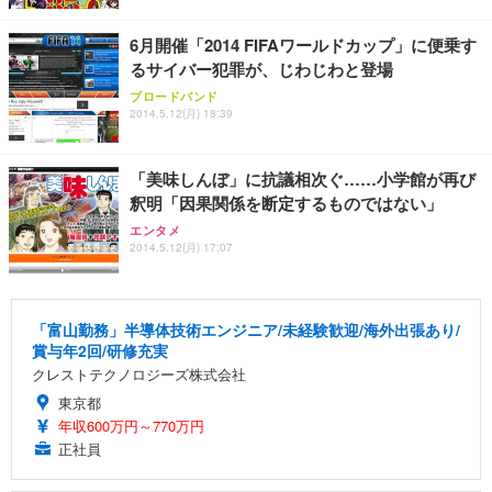
6月開催「2014 FIFAワールドカップ」に便乗す
るサイバー犯罪が、じわじわと登場
ブロードバンド
2014.5.12(月) 18:39
「美味しんぼ」に抗議相次ぐ……小学館が再び
釈明「因果関係を断定するものではない」
エンタメ
2014.5.12(月) 17:07
「富山勤務」半導体技術エンジニア/未経験歓迎/海外出張あり/
賞与年2回/研修充実
クレストテクノロジーズ株式会社
東京都
年収600万円～770万円
正社員