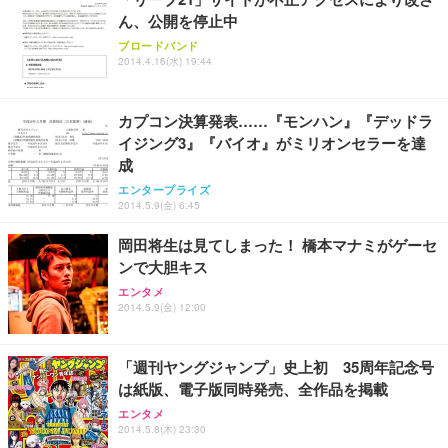
ん、公開を停止中
ANDWINT オフィスチェア デスクチェア 肘なし メ
【MiniLED/24.5inch/280Hz/FHD】GRAPHT THE S
アイリスオーヤマ ペットシーツ 超厚型 お徳用 レギ
ッシュ 通気性 ランバーサポート付き 腰サポート ガ
HOOTER Gaming Monitor 24” Essential ゲーミン
ブロードバンド
ュラー 200枚入【Amazon.co.jp限定】
ス圧無段階昇降 360度回転 キャスター付き コンパク
グモニター QD 24.5インチ 1ms FHD 量子ドット 残
2014.4.16(水) 19:44
ト 幅52×奥行58.5×高さ84～96cm テレワーク 在宅
像低減 (3年保証 | 輝点保証 | 日本メーカー)
￥3,731
￥4,139
￥34,980
勤務 ブラック
カプコン決算発表……『モンハン』『デッドラ
イジング3』『バイオ』がミリオンセラーを達
成
エンタープライズ
2014.5.9(金) 6:45
岡田将生は見てしまった！ 橋本マナミがゲーセ
ンで大胆キス
エンタメ
2014.5.9(金) 12:00
「週刊ヤングジャンプ」史上初 35周年記念号
は紙版、電子版同時発売、全作品を掲載
エンタメ
2014.5.8(木) 23:30