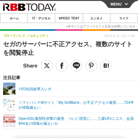
MENU
CLOSE
ホーム
IT・デジタル
SPEED TEST
エンタメ
ライフ
ホーム
IT・デジタル
ブロードバンド
セキュリティ
2014.5.13（火）7:56
セガのサーバーに不正アクセス、複数のサイト
IT・デジタルTOP
スマートフォン
SPEED TEST
を閲覧停止
ネタ
ガジェット・ツール
エンタメ
ショッピング
その他
エンタメTOP
映画・ドラマ
ライフ
注目記事
韓流・K-POP
韓国・芸能
ライフTOP
グルメ
リリース一覧
10G光回線導入レポ
音楽
スポーツ
ペット
ショッピング
プッシュ通知の停止方法
ソフトバンクMサイト「My SoftBank」が不正アクセス被害……724件
が情報漏えい
グラビア
ブログ
その他
OpenSSL脆弱性攻撃の被害、ついに現実に……三菱UFJニコス、会員
ショッピング
その他
894名の情報が漏えいか