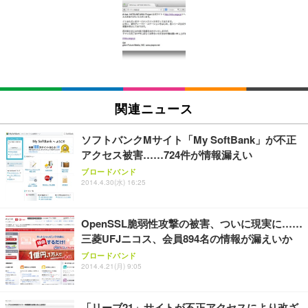
[EdoErgo] オフィスチェア 椅子 テレワーク 疲れな
EIZO ビジネス向けプレミアムモニター | FlexScan
Amazonベーシック ペットシーツ 薄型 レギュラー 1
い 跳ね上げ式アームレスト コンパクト 約105度ロッ
EV3240X-WT | 31.5型4K UHD・USB Type-C・ホワ
回使い捨て 無香料 ホワイト 300枚
キング pc 事務椅子 360度回転 座面昇降 強化ナイロ
イト
ン樹脂ベース 通気性メッシュ 在宅ワーク H-WY01
￥3,373
￥5,699
￥105,595
(黒網+黒枠+黒足)
EIZO ビジネス向けプレミアムモニター | FlexScan
SIHOO B100 オフィスチェア／デスクチェア メッシ
Amazonベーシック ペットシーツ 厚型 ワイド 42枚
EV2740X-WT | 27.0型4K UHD・USB Type-C・ホワ
ュチェア 人間工学 疲れない ブラック
x2袋(84枚) ホワイト(吸収面:ライトブルー)
関連ニュース
イト
￥27,999
￥3,234
￥109,572
ソフトバンクMサイト「My SoftBank」が不正
アクセス被害……724件が情報漏えい
Sezlife オフィスチェア デスクチェア 疲れない テレ
【純正品】27"ゲーミングモニター DualSense 充電
ネオ・ルーライフ ネオ・オムツ L 中型犬用 26枚入
ブロードバンド
ワーク チェア 強化バックレスト 30度ロッキング機
2014.4.30(水) 16:25
フック付き（CFI-ZDM1J）
り 単品
能 人間工学 椅子 腰サポート 90度跳ね上げ式アーム
レスト 3Dヘッドレスト ハンガー付き 高反発クッシ
￥49,979
￥1,800
￥7,680
ョン PCチェア 通気性メッシュ ゲーミング/勉強/事
OpenSSL脆弱性攻撃の被害、ついに現実に……
務用 おしゃれ パソコンチェア (ブラック)
三菱UFJニコス、会員894名の情報が漏えいか
Sezlife オフィスチェア デスクチェア 疲れない テレ
【整備済み品】Dell E2724HS 27インチ 液晶モニタ
Smart Basic(スマートベーシック) 【Amazon.co.jp
ブロードバンド
ワーク チェア 強化バックレスト 30度ロッキング機
ー フルHD（1920×1080）VA 非光沢 HDMI/DisplayP
限定】 Smart Basic アイリスオーヤマ ペットシーツ
2014.4.21(月) 9:05
能 人間工学 椅子 腰サポート 90度跳ね上げ式アーム
ort/VGA スピーカー内蔵 高さ調整 スイベル VESA対
超厚型 お徳用 ワイド 100枚入 (x 1) (ケース販売)
レスト 3Dヘッドレスト ハンガー付き 高反発クッシ
応 ComfortView ビジネス向け
￥7,680
￥15,800
￥3,670
ョン PCチェア 通気性メッシュ ゲーミング/勉強/事
「リーブ21」サイトが不正アクセスにより改ざ
務用 おしゃれ パソコンチェア (ホワイト)