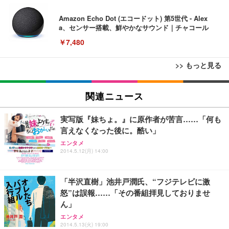
Amazon Echo Dot (エコードット) 第5世代 - Alex
a、センサー搭載、鮮やかなサウンド｜チャコール
￥7,480
>> もっと見る
[EdoErgo] オフィスチェア 椅子 テレワーク 疲れな
EIZO ビジネス向けプレミアムモニター | FlexScan
Amazonベーシック ペットシーツ 薄型 レギュラー 1
い 跳ね上げ式アームレスト コンパクト 約105度ロッ
EV3240X-WT | 31.5型4K UHD・USB Type-C・ホワ
関連ニュース
回使い捨て 無香料 ホワイト 300枚
キング pc 事務椅子 360度回転 座面昇降 強化ナイロ
イト
ン樹脂ベース 通気性メッシュ 在宅ワーク H-WY01
￥3,373
￥5,699
￥105,595
実写版『妹ちょ。』に原作者が苦言……「何も
(黒網+黒枠+黒足)
言えなくなった後に。酷い」
エンタメ
EIZO ビジネス向けプレミアムモニター | FlexScan
SIHOO B100 オフィスチェア／デスクチェア メッシ
Amazonベーシック ペットシーツ 厚型 ワイド 42枚
2014.5.12(月) 14:00
EV2740X-WT | 27.0型4K UHD・USB Type-C・ホワ
ュチェア 人間工学 疲れない ブラック
x2袋(84枚) ホワイト(吸収面:ライトブルー)
イト
￥27,999
￥3,234
￥109,572
「半沢直樹」池井戸潤氏、“フジテレビに激
怒”は誤報……「その番組拝見しておりませ
ん」
Sezlife オフィスチェア デスクチェア 疲れない テレ
【純正品】27"ゲーミングモニター DualSense 充電
ネオ・ルーライフ ネオ・オムツ L 中型犬用 26枚入
ワーク チェア 強化バックレスト 30度ロッキング機
エンタメ
フック付き（CFI-ZDM1J）
り 単品
能 人間工学 椅子 腰サポート 90度跳ね上げ式アーム
2014.5.13(火) 19:00