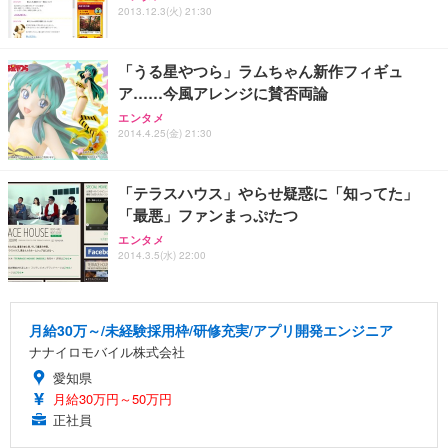
2013.12.3(火) 21:30
「うる星やつら」ラムちゃん新作フィギュ
ア……今風アレンジに賛否両論
エンタメ
2014.4.25(金) 21:30
「テラスハウス」やらせ疑惑に「知ってた」
「最悪」ファンまっぷたつ
エンタメ
2014.3.5(水) 22:00
月給30万～/未経験採用枠/研修充実/アプリ開発エンジニア
ナナイロモバイル株式会社
愛知県
月給30万円～50万円
正社員