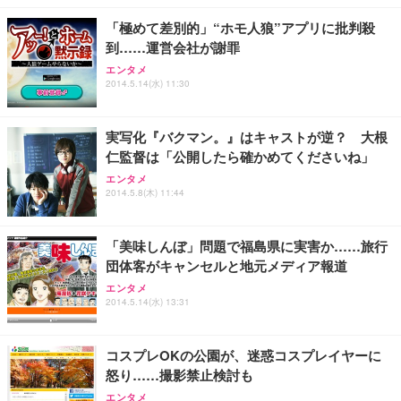
レスト 3Dヘッドレスト ハンガー付き 高反発クッシ
￥49,979
￥1,800
￥7,680
ョン PCチェア 通気性メッシュ ゲーミング/勉強/事
「極めて差別的」“ホモ人狼”アプリに批判殺
務用 おしゃれ パソコンチェア (ブラック)
到……運営会社が謝罪
Sezlife オフィスチェア デスクチェア 疲れない テレ
【整備済み品】Dell E2724HS 27インチ 液晶モニタ
Smart Basic(スマートベーシック) 【Amazon.co.jp
エンタメ
ワーク チェア 強化バックレスト 30度ロッキング機
ー フルHD（1920×1080）VA 非光沢 HDMI/DisplayP
限定】 Smart Basic アイリスオーヤマ ペットシーツ
2014.5.14(水) 11:30
能 人間工学 椅子 腰サポート 90度跳ね上げ式アーム
ort/VGA スピーカー内蔵 高さ調整 スイベル VESA対
超厚型 お徳用 ワイド 100枚入 (x 1) (ケース販売)
レスト 3Dヘッドレスト ハンガー付き 高反発クッシ
応 ComfortView ビジネス向け
￥7,680
￥15,800
￥3,670
ョン PCチェア 通気性メッシュ ゲーミング/勉強/事
実写化『バクマン。』はキャストが逆？ 大根
務用 おしゃれ パソコンチェア (ホワイト)
仁監督は「公開したら確かめてくださいね」
ANDWINT オフィスチェア デスクチェア 肘なし メ
【MiniLED/24.5inch/280Hz/FHD】GRAPHT THE S
アイリスオーヤマ ペットシーツ 超厚型 お徳用 レギ
エンタメ
ッシュ 通気性 ランバーサポート付き 腰サポート ガ
HOOTER Gaming Monitor 24” Essential ゲーミン
ュラー 200枚入【Amazon.co.jp限定】
2014.5.8(木) 11:44
ス圧無段階昇降 360度回転 キャスター付き コンパク
グモニター QD 24.5インチ 1ms FHD 量子ドット 残
ト 幅52×奥行58.5×高さ84～96cm テレワーク 在宅
像低減 (3年保証 | 輝点保証 | 日本メーカー)
￥3,731
￥4,139
￥34,980
勤務 ブラック
「美味しんぼ」問題で福島県に実害か……旅行
団体客がキャンセルと地元メディア報道
エンタメ
2014.5.14(水) 13:31
コスプレOKの公園が、迷惑コスプレイヤーに
怒り……撮影禁止検討も
エンタメ