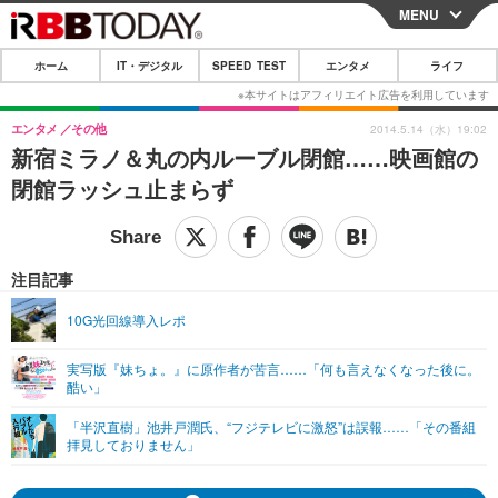
MENU
CLOSE
ホーム
IT・デジタル
SPEED TEST
エンタメ
ライフ
ホーム
IT・デジタル
エンタメ
その他
2014.5.14（水）19:02
新宿ミラノ＆丸の内ルーブル閉館……映画館の
IT・デジタルTOP
スマートフォン
SPEED TEST
閉館ラッシュ止まらず
ネタ
ガジェット・ツール
エンタメ
ショッピング
その他
エンタメTOP
映画・ドラマ
ライフ
注目記事
韓流・K-POP
韓国・芸能
ライフTOP
グルメ
リリース一覧
10G光回線導入レポ
音楽
スポーツ
ペット
ショッピング
プッシュ通知の停止方法
実写版『妹ちょ。』に原作者が苦言……「何も言えなくなった後に。
酷い」
グラビア
ブログ
その他
「半沢直樹」池井戸潤氏、“フジテレビに激怒”は誤報……「その番組
ショッピング
その他
拝見しておりません」