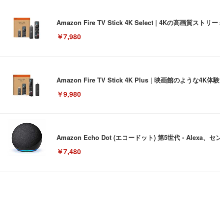
Amazon Fire TV Stick 4K Select | 4Kの
￥7,980
Amazon Fire TV Stick 4K Plus | 映画館のよ
￥9,980
Amazon Echo Dot (エコードット) 第5世代 - A
￥7,480
[EdoErgo] オフィスチェア 椅子 テレワーク 疲れない
EIZO ビジネス向けプレミアムモニター | FlexScan EV3240
Amazonベーシック ペットシーツ 薄型 レギュラー 1回使
(黒網+黒枠+黒足)