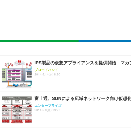
￥105,595
￥3,373
￥5,699
SIHOO B100 オフィスチェア／デスクチェア メッシュ
EIZO ビジネス向けプレミアムモニター | FlexScan EV2740
Amazonベーシック ペットシーツ 厚型 ワイド 42枚x2袋
￥27,999
￥109,572
￥3,234
Sezlife オフィスチェア デスクチェア 疲れない テレ
【純正品】27"ゲーミングモニター DualSense 充電フック
ネオ・ルーライフ ネオ・オムツ L 中型犬用 26枚入り 単
IPS製品の仮想アプライアンスを提供開始 マカ
ション PCチェア 通気性メッシュ ゲーミング/勉強/事務用
￥49,979
￥1,800
ブロードバンド
￥7,680
2014.5.14(水) 8:30
Sezlife オフィスチェア デスクチェア 疲れない テレ
【整備済み品】Dell E2724HS 27インチ 液晶モニター フルH
Smart Basic(スマートベーシック) 【Amazon.co.jp
ション PCチェア 通気性メッシュ ゲーミング/勉強/事務用
富士通、SDNによる広域ネットワーク向け仮想
￥15,800
￥3,670
￥7,680
エンタープライズ
2014.5.9(金) 13:27
ANDWINT オフィスチェア デスクチェア 肘なし メッシュ
【MiniLED/24.5inch/280Hz/FHD】GRAPHT THE 
アイリスオーヤマ ペットシーツ 超厚型 お徳用 レギュラー 20