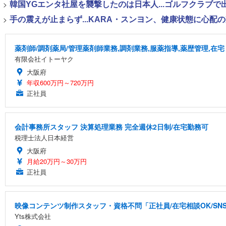
>
韓国YGエンタ社屋を襲撃したのは日本人...ゴルフクラブ
>
手の震えが止まらず...KARA・スンヨン、健康状態に心配
薬剤師/調剤薬局/管理薬剤師業務,調剤業務,服薬指導,薬歴管理,在宅
有限会社イトーヤク
大阪府
年収600万円～720万円
正社員
会計事務所スタッフ 決算処理業務 完全週休2日制/在宅勤務可
税理士法人日本経営
大阪府
月給20万円～30万円
正社員
映像コンテンツ制作スタッフ・資格不問「正社員/在宅相談OK/S
Yts株式会社