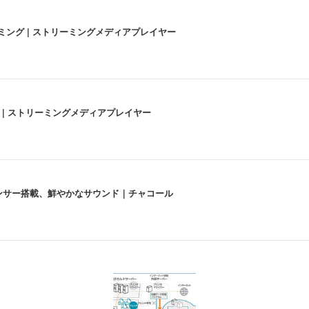
高画質ストリーミング | ストリーミングメディアプレイヤー
うな4K体験 | ストリーミングメディアプレイヤー
lexa、センサー搭載、鮮やかなサウンド｜チャコール
 跳ね上げ式アームレスト コンパクト 約105度ロッキング pc 事務椅子 360度
X-WT | 31.5型4K UHD・USB Type-C・ホワイト
い捨て 無香料 ホワイト 300枚