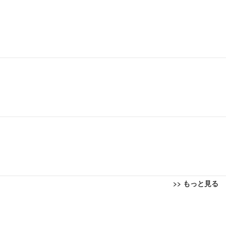
>> もっと見る
回転 座面昇降 強化ナイロン樹脂ベース 通気性メッシュ 在宅ワーク H-WY01