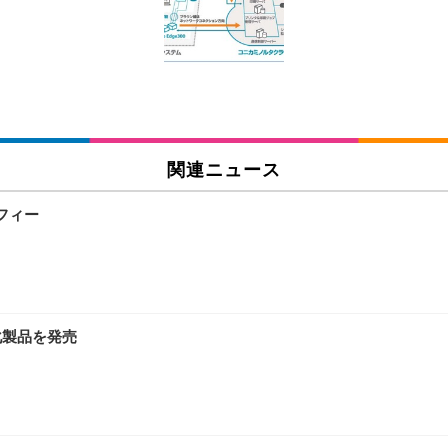
チェア 人間工学 疲れない ブラック
X-WT | 27.0型4K UHD・USB Type-C・ホワイト
(84枚) ホワイト(吸収面:ライトブルー)
関連ニュース
ワーク チェア 強化バックレスト 30度ロッキング機能 人間工学 椅子 腰サポー
付き（CFI-ZDM1J）
品
フィー
 おしゃれ パソコンチェア (ブラック)
ワーク チェア 強化バックレスト 30度ロッキング機能 人間工学 椅子 腰サポー
D（1920×1080）VA 非光沢 HDMI/DisplayPort/VGA スピーカー内蔵 
限定】 Smart Basic アイリスオーヤマ ペットシーツ 超厚型 お徳用 ワイド 100枚入 
 おしゃれ パソコンチェア (ホワイト)
化製品を発売
 通気性 ランバーサポート付き 腰サポート ガス圧無段階昇降 360度回転 キャス
SHOOTER Gaming Monitor 24” Essential ゲーミングモニター QD 24.5
0枚入【Amazon.co.jp限定】