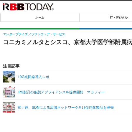
ホーム
IT・デジタル
ホーム
IT・デジタル
エンタープライズ
ソフトウェア・サービス
コニカミノルタとシスコ、京都大学医学部附属
IT・デジタルTOP
SPEED TEST
ネタ
エンタメ
注目記事
ショッピング
エンタメTOP
ライフ
10G光回線導入レポ
韓流・K-POP
ライフTOP
リリース一覧
IPS製品の仮想アプライアンスを提供開始 マカフィー
音楽
ペット
プッシュ通知の停止方法
グラビア
その他
富士通、SDNによる広域ネットワーク向け仮想化製品を発売
ショッピング