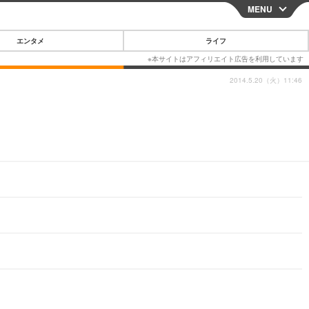
MENU
CLOSE
エンタメ
ライフ
2014.5.20（火）11:46
スマートフォン
ガジェット・ツール
その他
映画・ドラマ
韓国・芸能
グルメ
スポーツ
ショッピング
ブログ
その他