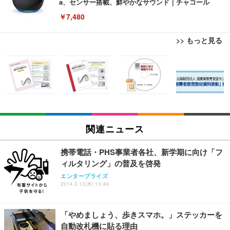
a、センサー搭載、鮮やかなサウンド｜チャコール
￥7,480
>> もっと見る
[EdoErgo] オフィスチェア 椅子 テレワーク 疲れな
EIZO ビジネス向けプレミアムモニター | FlexScan
Amazonベーシック ペットシーツ 薄型 レギュラー 1
い 跳ね上げ式アームレスト コンパクト 約105度ロッ
EV3240X-WT | 31.5型4K UHD・USB Type-C・ホワ
回使い捨て 無香料 ホワイト 300枚
キング pc 事務椅子 360度回転 座面昇降 強化ナイロ
イト
ン樹脂ベース 通気性メッシュ 在宅ワーク H-WY01
￥3,373
￥5,699
￥105,595
(黒網+黒枠+黒足)
EIZO ビジネス向けプレミアムモニター | FlexScan
SIHOO B100 オフィスチェア／デスクチェア メッシ
Amazonベーシック ペットシーツ 厚型 ワイド 42枚
関連ニュース
EV2740X-WT | 27.0型4K UHD・USB Type-C・ホワ
ュチェア 人間工学 疲れない ブラック
x2袋(84枚) ホワイト(吸収面:ライトブルー)
イト
￥27,999
￥3,234
携帯電話・PHS事業者各社、新学期に向け「フ
￥109,572
ィルタリング」の普及を啓発
エンタープライズ
Sezlife オフィスチェア デスクチェア 疲れない テレ
【純正品】27"ゲーミングモニター DualSense 充電
ネオ・ルーライフ ネオ・オムツ L 中型犬用 26枚入
2014.3.13(木) 13:49
ワーク チェア 強化バックレスト 30度ロッキング機
フック付き（CFI-ZDM1J）
り 単品
能 人間工学 椅子 腰サポート 90度跳ね上げ式アーム
レスト 3Dヘッドレスト ハンガー付き 高反発クッシ
￥49,979
￥1,800
￥7,680
「やめましょう、歩きスマホ。」ステッカーを
ョン PCチェア 通気性メッシュ ゲーミング/勉強/事
自動改札機に貼る理由
務用 おしゃれ パソコンチェア (ブラック)