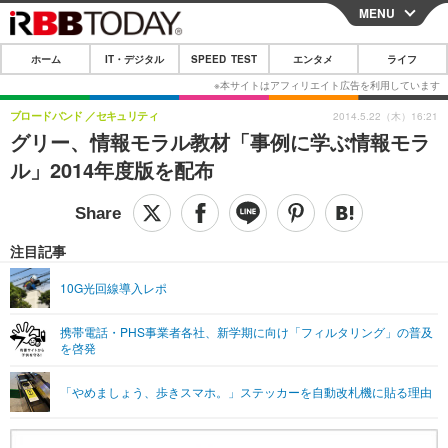
MENU
CLOSE
ホーム
IT・デジタル
SPEED TEST
エンタメ
ライフ
ホーム
IT・デジタル
ブロードバンド
セキュリティ
2014.5.22（木）16:21
グリー、情報モラル教材「事例に学ぶ情報モラ
IT・デジタルTOP
スマートフォン
SPEED TEST
ル」2014年度版を配布
ネタ
ガジェット・ツール
エンタメ
ショッピング
その他
エンタメTOP
映画・ドラマ
ライフ
注目記事
韓流・K-POP
韓国・芸能
ライフTOP
グルメ
リリース一覧
10G光回線導入レポ
音楽
スポーツ
ペット
ショッピング
プッシュ通知の停止方法
携帯電話・PHS事業者各社、新学期に向け「フィルタリング」の普及
を啓発
グラビア
ブログ
その他
ショッピング
その他
「やめましょう、歩きスマホ。」ステッカーを自動改札機に貼る理由