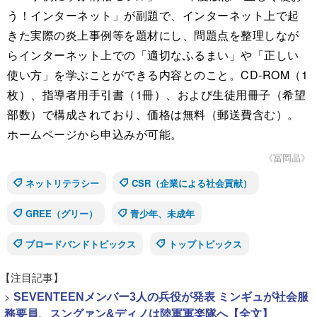
う！インターネット」が副題で、インターネット上で起
きた実際の炎上事例等を題材にし、問題点を整理しなが
らインターネット上での「適切なふるまい」や「正しい
使い方」を学ぶことができる内容とのこと。CD-ROM（1
枚）、指導者用手引書（1冊）、および生徒用冊子（希望
部数）で構成されており、価格は無料（郵送費含む）。
ホームページから申込みが可能。
《冨岡晶》
ネットリテラシー
CSR（企業による社会貢献）
GREE（グリー）
青少年、未成年
ブロードバンドトピックス
トップトピックス
【注目記事】
>
SEVENTEENメンバー3人の兵役が発表 ミンギュが社会服
務要員、スングァン&ディノは陸軍軍楽隊へ【全文】