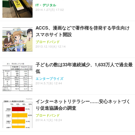
IT・デジタル
Sezlife オフィスチェア デスクチェア 疲れない テレ
【整備済み品】Dell E2724HS 27インチ 液晶モニタ
Smart Basic(スマートベーシック) 【Amazon.co.jp
2014.1.27(月) 17:02
ワーク チェア 強化バックレスト 30度ロッキング機
ー フルHD（1920×1080）VA 非光沢 HDMI/DisplayP
限定】 Smart Basic アイリスオーヤマ ペットシーツ
能 人間工学 椅子 腰サポート 90度跳ね上げ式アーム
ort/VGA スピーカー内蔵 高さ調整 スイベル VESA対
超厚型 お徳用 ワイド 100枚入 (x 1) (ケース販売)
レスト 3Dヘッドレスト ハンガー付き 高反発クッシ
応 ComfortView ビジネス向け
￥7,680
￥15,800
￥3,670
ACCS、漫画などで著作権を啓発する学生向け
ョン PCチェア 通気性メッシュ ゲーミング/勉強/事
務用 おしゃれ パソコンチェア (ホワイト)
スマホサイト開設
ANDWINT オフィスチェア デスクチェア 肘なし メ
【MiniLED/24.5inch/280Hz/FHD】GRAPHT THE S
ブロードバンド
アイリスオーヤマ ペットシーツ 超厚型 お徳用 レギ
ッシュ 通気性 ランバーサポート付き 腰サポート ガ
HOOTER Gaming Monitor 24” Essential ゲーミン
2013.12.10(火) 12:14
ュラー 200枚入【Amazon.co.jp限定】
ス圧無段階昇降 360度回転 キャスター付き コンパク
グモニター QD 24.5インチ 1ms FHD 量子ドット 残
ト 幅52×奥行58.5×高さ84～96cm テレワーク 在宅
像低減 (3年保証 | 輝点保証 | 日本メーカー)
￥3,731
￥4,139
￥34,980
勤務 ブラック
子どもの数は33年連続減少、1,633万人で過去最
低
エンタープライズ
2014.5.7(水) 12:44
インターネットリテラシー……安心ネットづく
り促進協議会の調査
ブロードバンド
2014.4.1(火) 16:24