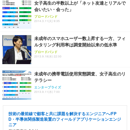
女子高生の半数以上が「ネット友達とリアルで
会いたい・会った」
ブロードバンド
2014.3.11(火) 9:35
未成年のスマホユーザー数上昇する一方、フィ
ルタリング利用率は調査開始以来の低水準
ブロードバンド
2013.9.18(水) 22:00
未成年の携帯電話使用実態調査、女子高生のリ
テラシー
エンタープライズ
2013.9.11(水) 7:00
技術の最前線で顧客と共に課題を解決するエンジニアへ/FP
D・半導体関係製造装置のフィールドアプリケーションエンジ
ニア