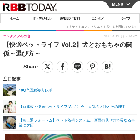
MENU
CLOSE
ホーム
IT・デジタル
SPEED TEST
エンタメ
ライフ
ホーム
IT・デジタル
エンタメ
その他
2014.5.22（木）16:47
【快適ペットライフ Vol.2】犬とおもちゃの関
IT・デジタルTOP
スマートフォン
SPEED TEST
係～選び方～
ネタ
ガジェット・ツール
エンタメ
ショッピング
その他
エンタメTOP
映画・ドラマ
ライフ
注目記事
韓流・K-POP
韓国・芸能
ライフTOP
グルメ
リリース一覧
10G光回線導入レポ
音楽
スポーツ
ペット
ショッピング
プッシュ通知の停止方法
【新連載・快適ペットライフ Vol.1】今、人気の犬種とその理由
グラビア
ブログ
その他
【富士通フォーラム】ペット監視システム、画面の見せ方で異なる事
ショッピング
その他
業に対応