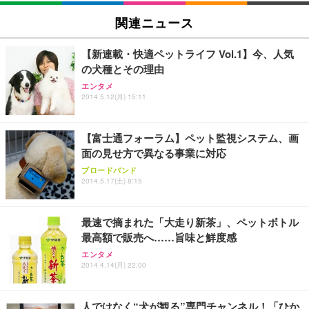
Sezlife オフィスチェア デスクチェア 疲れない テレ
関連ニュース
【純正品】27"ゲーミングモニター DualSense 充電
ネオ・ルーライフ ネオ・オムツ L 中型犬用 26枚入
ワーク チェア 強化バックレスト 30度ロッキング機
フック付き（CFI-ZDM1J）
り 単品
能 人間工学 椅子 腰サポート 90度跳ね上げ式アーム
【新連載・快適ペットライフ Vol.1】今、人気
レスト 3Dヘッドレスト ハンガー付き 高反発クッシ
￥49,979
￥1,800
￥7,680
の犬種とその理由
ョン PCチェア 通気性メッシュ ゲーミング/勉強/事
務用 おしゃれ パソコンチェア (ブラック)
エンタメ
2014.5.12(月) 15:11
Sezlife オフィスチェア デスクチェア 疲れない テレ
【整備済み品】Dell E2724HS 27インチ 液晶モニタ
Smart Basic(スマートベーシック) 【Amazon.co.jp
ワーク チェア 強化バックレスト 30度ロッキング機
ー フルHD（1920×1080）VA 非光沢 HDMI/DisplayP
限定】 Smart Basic アイリスオーヤマ ペットシーツ
能 人間工学 椅子 腰サポート 90度跳ね上げ式アーム
ort/VGA スピーカー内蔵 高さ調整 スイベル VESA対
超厚型 お徳用 ワイド 100枚入 (x 1) (ケース販売)
【富士通フォーラム】ペット監視システム、画
レスト 3Dヘッドレスト ハンガー付き 高反発クッシ
応 ComfortView ビジネス向け
￥7,680
￥15,800
￥3,670
ョン PCチェア 通気性メッシュ ゲーミング/勉強/事
面の見せ方で異なる事業に対応
務用 おしゃれ パソコンチェア (ホワイト)
ブロードバンド
ANDWINT オフィスチェア デスクチェア 肘なし メ
【MiniLED/24.5inch/280Hz/FHD】GRAPHT THE S
2014.5.17(土) 8:15
アイリスオーヤマ ペットシーツ 超厚型 お徳用 レギ
ッシュ 通気性 ランバーサポート付き 腰サポート ガ
HOOTER Gaming Monitor 24” Essential ゲーミン
ュラー 200枚入【Amazon.co.jp限定】
ス圧無段階昇降 360度回転 キャスター付き コンパク
グモニター QD 24.5インチ 1ms FHD 量子ドット 残
ト 幅52×奥行58.5×高さ84～96cm テレワーク 在宅
像低減 (3年保証 | 輝点保証 | 日本メーカー)
￥3,731
最速で摘まれた「大走り新茶」、ペットボトル
￥4,139
￥34,980
勤務 ブラック
最高額で販売へ……旨味と鮮度感
エンタメ
2014.4.14(月) 22:00
人ではなく“犬が観る”専門チャンネル！「ひか