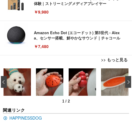
体験 | ストリーミングメディアプレイヤー
￥9,980
Amazon Echo Dot (エコードット) 第5世代 - Alex
a、センサー搭載、鮮やかなサウンド｜チャコール
￥7,480
>> もっと見る
[EdoErgo] オフィスチェア 椅子 テレワーク 疲れな
EIZO ビジネス向けプレミアムモニター | FlexScan
Amazonベーシック ペットシーツ 薄型 レギュラー 1
い 跳ね上げ式アームレスト コンパクト 約105度ロッ
EV3240X-WT | 31.5型4K UHD・USB Type-C・ホワ
‹
回使い捨て 無香料 ホワイト 300枚
キング pc 事務椅子 360度回転 座面昇降 強化ナイロ
イト
ン樹脂ベース 通気性メッシュ 在宅ワーク H-WY01
￥3,373
￥5,699
￥105,595
(黒網+黒枠+黒足)
1
/
2
EIZO ビジネス向けプレミアムモニター | FlexScan
SIHOO B100 オフィスチェア／デスクチェア メッシ
Amazonベーシック ペットシーツ 厚型 ワイド 42枚
関連リンク
EV2740X-WT | 27.0型4K UHD・USB Type-C・ホワ
ュチェア 人間工学 疲れない ブラック
x2袋(84枚) ホワイト(吸収面:ライトブルー)
イト
HAPPINESSDOG
￥27,999
￥3,234
￥109,572