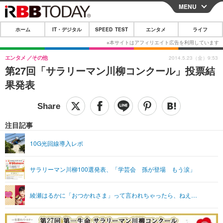
MENU
CLOSE
ホーム
IT・デジタル
SPEED TEST
エンタメ
ライフ
ホーム
IT・デジタル
エンタメ
その他
2014.5.23（金）9:53
第27回「サラリーマン川柳コンクール」投票結
IT・デジタルTOP
スマートフォン
SPEED TEST
果発表
ネタ
ガジェット・ツール
エンタメ
ショッピング
その他
エンタメTOP
映画・ドラマ
ライフ
注目記事
韓流・K-POP
韓国・芸能
ライフTOP
グルメ
リリース一覧
10G光回線導入レポ
音楽
スポーツ
ペット
ショッピング
プッシュ通知の停止方法
サラリーマン川柳100選発表、「学芸会 孫が登場 もう涙」
グラビア
ブログ
その他
ショッピング
その他
綾瀬はるかに「おつかれさま」って言われちゃったら、ねえ…