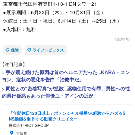
東京都千代田区有楽町1-13-1 DNタワー21
●展示期間：5月22日（木）～10月31日（金）
休館日：土・日・祝日、6月14日（土）～25日（水）
●入場料：無料
《高木啓》
保険
ライフトピックス
【注目記事】
>
手が震え続けた原因は首のヘルニアだった...KARA・スン
ヨン、症状の悪化を告白「治療中だ」
>
同性との“密着写真”が拡散...薬物使用で有罪、男性への性
的暴行疑惑もあった俳優ユ・アインの近況
「年間休日120日以上」ポテンシャル採用/未経験からバズるS
NS動画を制作する動画クリエイター
株式会社RIOT GROUP
大阪府