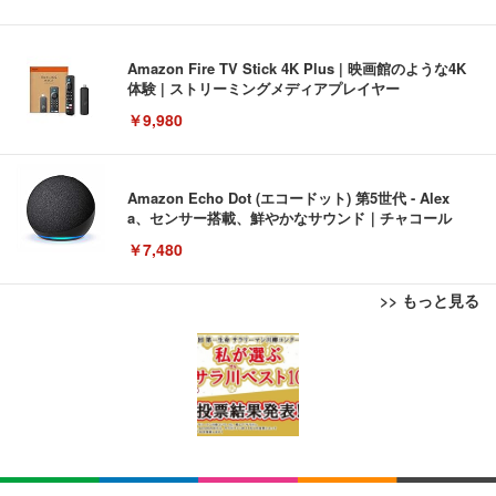
Amazon Fire TV Stick 4K Plus | 映画館のような4K
体験 | ストリーミングメディアプレイヤー
￥9,980
Amazon Echo Dot (エコードット) 第5世代 - Alex
a、センサー搭載、鮮やかなサウンド｜チャコール
￥7,480
>> もっと見る
[EdoErgo] オフィスチェア 椅子 テレワーク 疲れな
EIZO ビジネス向けプレミアムモニター | FlexScan
Amazonベーシック ペットシーツ 薄型 レギュラー 1
い 跳ね上げ式アームレスト コンパクト 約105度ロッ
EV3240X-WT | 31.5型4K UHD・USB Type-C・ホワ
回使い捨て 無香料 ホワイト 300枚
キング pc 事務椅子 360度回転 座面昇降 強化ナイロ
イト
ン樹脂ベース 通気性メッシュ 在宅ワーク H-WY01
￥3,373
￥5,699
￥105,595
(黒網+黒枠+黒足)
EIZO ビジネス向けプレミアムモニター | FlexScan
SIHOO B100 オフィスチェア／デスクチェア メッシ
Amazonベーシック ペットシーツ 厚型 ワイド 42枚
EV2740X-WT | 27.0型4K UHD・USB Type-C・ホワ