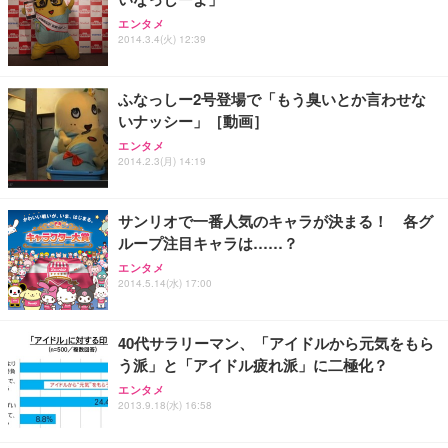
エンタメ
2014.3.4(火) 12:39
ふなっしー2号登場で「もう臭いとか言わせな
いナッシー」［動画］
エンタメ
2014.2.3(月) 14:19
サンリオで一番人気のキャラが決まる！ 各グ
ループ注目キャラは……？
エンタメ
2014.5.14(水) 17:00
40代サラリーマン、「アイドルから元気をもら
う派」と「アイドル疲れ派」に二極化？
エンタメ
2013.9.18(水) 16:58