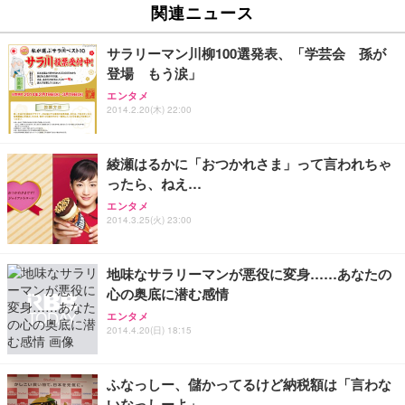
ュチェア 人間工学 疲れない ブラック
x2袋(84枚) ホワイト(吸収面:ライトブルー)
関連ニュース
イト
￥27,999
￥3,234
￥109,572
サラリーマン川柳100選発表、「学芸会 孫が
登場 もう涙」
Sezlife オフィスチェア デスクチェア 疲れない テレ
【純正品】27"ゲーミングモニター DualSense 充電
ネオ・ルーライフ ネオ・オムツ L 中型犬用 26枚入
エンタメ
ワーク チェア 強化バックレスト 30度ロッキング機
2014.2.20(木) 22:00
フック付き（CFI-ZDM1J）
り 単品
能 人間工学 椅子 腰サポート 90度跳ね上げ式アーム
レスト 3Dヘッドレスト ハンガー付き 高反発クッシ
￥49,979
￥1,800
￥7,680
ョン PCチェア 通気性メッシュ ゲーミング/勉強/事
綾瀬はるかに「おつかれさま」って言われちゃ
務用 おしゃれ パソコンチェア (ブラック)
ったら、ねえ…
Sezlife オフィスチェア デスクチェア 疲れない テレ
【整備済み品】Dell E2724HS 27インチ 液晶モニタ
Smart Basic(スマートベーシック) 【Amazon.co.jp
エンタメ
ワーク チェア 強化バックレスト 30度ロッキング機
ー フルHD（1920×1080）VA 非光沢 HDMI/DisplayP
限定】 Smart Basic アイリスオーヤマ ペットシーツ
2014.3.25(火) 23:00
能 人間工学 椅子 腰サポート 90度跳ね上げ式アーム
ort/VGA スピーカー内蔵 高さ調整 スイベル VESA対
超厚型 お徳用 ワイド 100枚入 (x 1) (ケース販売)
レスト 3Dヘッドレスト ハンガー付き 高反発クッシ
応 ComfortView ビジネス向け
￥7,680
￥15,800
￥3,670
ョン PCチェア 通気性メッシュ ゲーミング/勉強/事
地味なサラリーマンが悪役に変身……あなたの
務用 おしゃれ パソコンチェア (ホワイト)
心の奥底に潜む感情
ANDWINT オフィスチェア デスクチェア 肘なし メ
【MiniLED/24.5inch/280Hz/FHD】GRAPHT THE S
アイリスオーヤマ ペットシーツ 超厚型 お徳用 レギ
ッシュ 通気性 ランバーサポート付き 腰サポート ガ
HOOTER Gaming Monitor 24” Essential ゲーミン
エンタメ
ュラー 200枚入【Amazon.co.jp限定】
ス圧無段階昇降 360度回転 キャスター付き コンパク
グモニター QD 24.5インチ 1ms FHD 量子ドット 残
2014.4.20(日) 18:15
ト 幅52×奥行58.5×高さ84～96cm テレワーク 在宅
像低減 (3年保証 | 輝点保証 | 日本メーカー)
￥3,731
￥4,139
￥34,980
勤務 ブラック
ふなっしー、儲かってるけど納税額は「言わな
いなっしーよ」