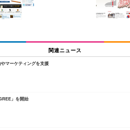
チェア 人間工学 疲れない ブラック
X-WT | 27.0型4K UHD・USB Type-C・ホワイト
(84枚) ホワイト(吸収面:ライトブルー)
関連ニュース
ワーク チェア 強化バックレスト 30度ロッキング機能 人間工学 椅子 腰サポー
付き（CFI-ZDM1J）
品
活動やマーケティングを支援
 おしゃれ パソコンチェア (ブラック)
ワーク チェア 強化バックレスト 30度ロッキング機能 人間工学 椅子 腰サポー
D（1920×1080）VA 非光沢 HDMI/DisplayPort/VGA スピーカー内蔵 
限定】 Smart Basic アイリスオーヤマ ペットシーツ 超厚型 お徳用 ワイド 100枚入 
 おしゃれ パソコンチェア (ホワイト)
 GREE」を開始
 通気性 ランバーサポート付き 腰サポート ガス圧無段階昇降 360度回転 キャス
SHOOTER Gaming Monitor 24” Essential ゲーミングモニター QD 24.5
0枚入【Amazon.co.jp限定】