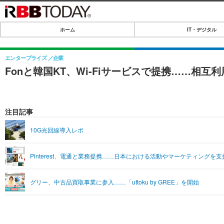
ホーム
IT・デジタル
ホーム
IT・デジタル
エンタープライズ
企業
Fonと韓国KT、Wi-Fiサービスで提携……相互
IT・デジタルTOP
SPEED TEST
ネタ
エンタメ
注目記事
ショッピング
エンタメTOP
ライフ
10G光回線導入レポ
韓流・K-POP
ライフTOP
リリース一覧
Pinterest、電通と業務提携……日本における活動やマーケティングを支
音楽
ペット
プッシュ通知の停止方法
グラビア
その他
グリー、中古品買取事業に参入……「uttoku by GREE」を開始
ショッピング