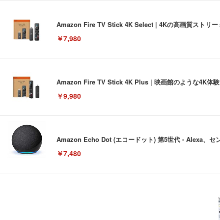
Amazon Fire TV Stick 4K Select | 4Kの
￥7,980
Amazon Fire TV Stick 4K Plus | 映画館のよ
￥9,980
Amazon Echo Dot (エコードット) 第5世代 - A
￥7,480
[EdoErgo] オフィスチェア 椅子 テレワーク 疲れない
EIZO ビジネス向けプレミアムモニター | FlexScan EV3240
Amazonベーシック ペットシーツ 薄型 レギュラー 1回使
(黒網+黒枠+黒足)