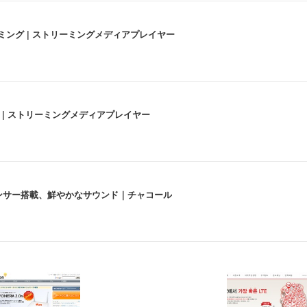
高画質ストリーミング | ストリーミングメディアプレイヤー
うな4K体験 | ストリーミングメディアプレイヤー
lexa、センサー搭載、鮮やかなサウンド｜チャコール
 跳ね上げ式アームレスト コンパクト 約105度ロッキング pc 事務椅子 360度
X-WT | 31.5型4K UHD・USB Type-C・ホワイト
い捨て 無香料 ホワイト 300枚