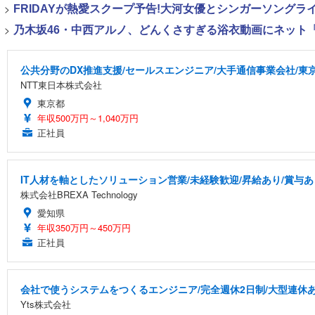
>
FRIDAYが熱愛スクープ予告!大河女優とシンガーソング
>
乃木坂46・中西アルノ、どんくさすぎる浴衣動画にネット「
公共分野のDX推進支援/セールスエンジニア/大手通信事業会社/東
NTT東日本株式会社
東京都
年収500万円～1,040万円
正社員
IT人材を軸としたソリューション営業/未経験歓迎/昇給あり/賞与あ
株式会社BREXA Technology
愛知県
年収350万円～450万円
正社員
会社で使うシステムをつくるエンジニア/完全週休2日制/大型連休
Yts株式会社