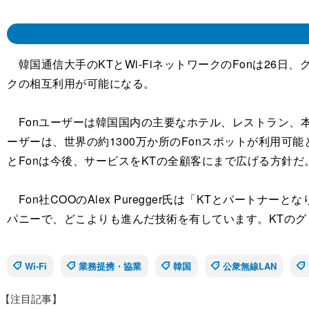
韓国通信大手のKTとWi-FiネットワークのFonは26日
クの相互利用が可能になる。
Fonユーザーは韓国国内の主要なホテル、レストラン、本屋
ーザーは、世界の約1300万か所のFonスポットが利用可
とFonは今後、サービスをKTの全顧客にまで広げる方針だ
Fon社COOのAlex Puregger氏は「KTとパート
パニーで、どこよりも進んだ技術を有しています。KTのグ
Wi-Fi
業務提携・協業
韓国
公衆無線LAN
【注目記事】