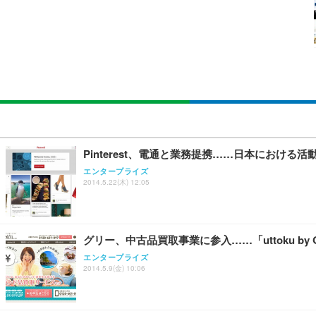
￥105,595
￥3,373
￥5,699
SIHOO B100 オフィスチェア／デスクチェア メッシュ
EIZO ビジネス向けプレミアムモニター | FlexScan EV2740
Amazonベーシック ペットシーツ 厚型 ワイド 42枚x2袋
￥27,999
￥109,572
￥3,234
Sezlife オフィスチェア デスクチェア 疲れない テレ
【純正品】27"ゲーミングモニター DualSense 充電フック
ネオ・ルーライフ ネオ・オムツ L 中型犬用 26枚入り 単
Pinterest、電通と業務提携……日本における
ション PCチェア 通気性メッシュ ゲーミング/勉強/事務用
￥49,979
￥1,800
エンタープライズ
￥7,680
2014.5.22(木) 12:05
Sezlife オフィスチェア デスクチェア 疲れない テレ
【整備済み品】Dell E2724HS 27インチ 液晶モニター フルH
Smart Basic(スマートベーシック) 【Amazon.co.jp
ション PCチェア 通気性メッシュ ゲーミング/勉強/事務用
グリー、中古品買取事業に参入……「uttoku by
￥15,800
￥3,670
￥7,680
エンタープライズ
2014.5.9(金) 10:06
ANDWINT オフィスチェア デスクチェア 肘なし メッシュ
【MiniLED/24.5inch/280Hz/FHD】GRAPHT THE 
アイリスオーヤマ ペットシーツ 超厚型 お徳用 レギュラー 20