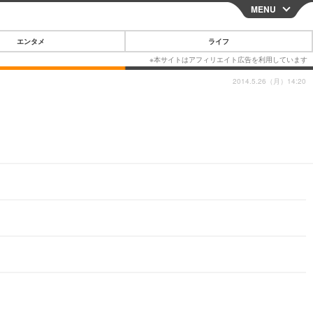
MENU
CLOSE
エンタメ
ライフ
2014.5.26（月）14:20
スマートフォン
ガジェット・ツール
その他
映画・ドラマ
韓国・芸能
グルメ
スポーツ
ショッピング
ブログ
その他