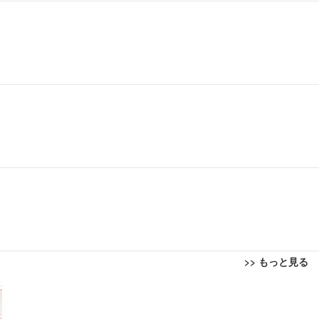
>> もっと見る
回転 座面昇降 強化ナイロン樹脂ベース 通気性メッシュ 在宅ワーク H-WY01