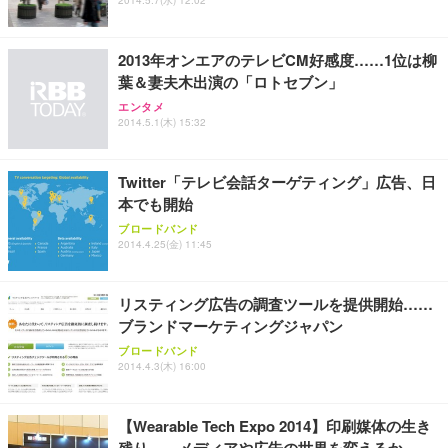
2014.5.7(水) 12:02
ュラー 200枚入【Amazon.co.jp限定】
ス圧無段階昇降 360度回転 キャスター付き コンパク
グモニター QD 24.5インチ 1ms FHD 量子ドット 残
ト 幅52×奥行58.5×高さ84～96cm テレワーク 在宅
像低減 (3年保証 | 輝点保証 | 日本メーカー)
￥3,731
￥4,139
￥34,980
勤務 ブラック
2013年オンエアのテレビCM好感度……1位は柳
葉＆妻夫木出演の「ロトセブン」
エンタメ
2014.5.1(木) 15:32
Twitter「テレビ会話ターゲティング」広告、日
本でも開始
ブロードバンド
2014.4.25(金) 11:45
リスティング広告の調査ツールを提供開始……
ブランドマーケティングジャパン
ブロードバンド
2014.4.3(木) 16:00
【Wearable Tech Expo 2014】印刷媒体の生き