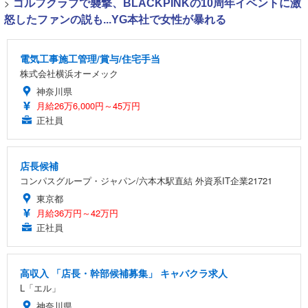
>
ゴルフクラブで襲撃、BLACKPINKの10周年イベントに激
怒したファンの説も...YG本社で女性が暴れる
電気工事施工管理/賞与/住宅手当
株式会社横浜オーメック
神奈川県
月給26万6,000円～45万円
正社員
店長候補
コンパスグループ・ジャパン/六本木駅直結 外資系IT企業21721
東京都
月給36万円～42万円
正社員
高収入 「店長・幹部候補募集」 キャバクラ求人
L「エル」
神奈川県