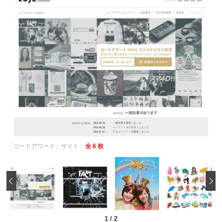
「コードアワード」サイト
全 6 枚
‹
1
/
2