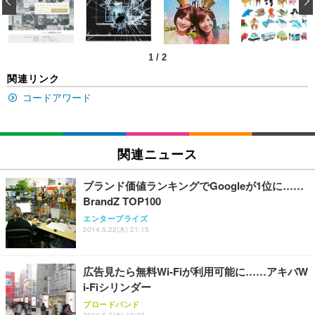
‹
ン樹脂ベース 通気性メッシュ 在宅ワーク H-WY01
￥3,373
￥5,699
￥105,595
(黒網+黒枠+黒足)
EIZO ビジネス向けプレミアムモニター | FlexScan
1
/
2
SIHOO B100 オフィスチェア／デスクチェア メッシ
Amazonベーシック ペットシーツ 厚型 ワイド 42枚
EV2740X-WT | 27.0型4K UHD・USB Type-C・ホワ
ュチェア 人間工学 疲れない ブラック
x2袋(84枚) ホワイト(吸収面:ライトブルー)
関連リンク
イト
￥27,999
￥3,234
コードアワード
￥109,572
Sezlife オフィスチェア デスクチェア 疲れない テレ
【純正品】27"ゲーミングモニター DualSense 充電
ネオ・ルーライフ ネオ・オムツ L 中型犬用 26枚入
ワーク チェア 強化バックレスト 30度ロッキング機
関連ニュース
フック付き（CFI-ZDM1J）
り 単品
能 人間工学 椅子 腰サポート 90度跳ね上げ式アーム
レスト 3Dヘッドレスト ハンガー付き 高反発クッシ
￥49,979
￥1,800
￥7,680
ブランド価値ランキングでGoogleが1位に……
ョン PCチェア 通気性メッシュ ゲーミング/勉強/事
BrandZ TOP100
務用 おしゃれ パソコンチェア (ブラック)
エンタープライズ
Sezlife オフィスチェア デスクチェア 疲れない テレ
【整備済み品】Dell E2724HS 27インチ 液晶モニタ
Smart Basic(スマートベーシック) 【Amazon.co.jp
2014.5.22(木) 21:15
ワーク チェア 強化バックレスト 30度ロッキング機
ー フルHD（1920×1080）VA 非光沢 HDMI/DisplayP
限定】 Smart Basic アイリスオーヤマ ペットシーツ
能 人間工学 椅子 腰サポート 90度跳ね上げ式アーム
ort/VGA スピーカー内蔵 高さ調整 スイベル VESA対
超厚型 お徳用 ワイド 100枚入 (x 1) (ケース販売)
レスト 3Dヘッドレスト ハンガー付き 高反発クッシ
応 ComfortView ビジネス向け
￥7,680
￥15,800
￥3,670
広告見たら無料Wi-Fiが利用可能に……アキバW
ョン PCチェア 通気性メッシュ ゲーミング/勉強/事
務用 おしゃれ パソコンチェア (ホワイト)
i-Fiシリンダー
ANDWINT オフィスチェア デスクチェア 肘なし メ
【MiniLED/24.5inch/280Hz/FHD】GRAPHT THE S
ブロードバンド
アイリスオーヤマ ペットシーツ 超厚型 お徳用 レギ
ッシュ 通気性 ランバーサポート付き 腰サポート ガ
HOOTER Gaming Monitor 24” Essential ゲーミン