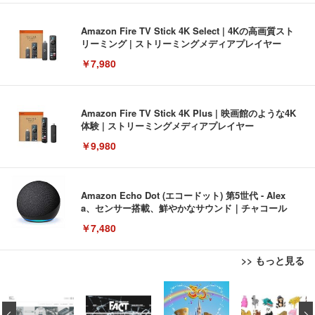
Amazon Fire TV Stick 4K Select | 4Kの高画質スト
リーミング | ストリーミングメディアプレイヤー
￥7,980
Amazon Fire TV Stick 4K Plus | 映画館のような4K
体験 | ストリーミングメディアプレイヤー
￥9,980
Amazon Echo Dot (エコードット) 第5世代 - Alex
a、センサー搭載、鮮やかなサウンド｜チャコール
￥7,480
>> もっと見る
[EdoErgo] オフィスチェア 椅子 テレワーク 疲れな
EIZO ビジネス向けプレミアムモニター | FlexScan
Amazonベーシック ペットシーツ 薄型 レギュラー 1
い 跳ね上げ式アームレスト コンパクト 約105度ロッ
EV3240X-WT | 31.5型4K UHD・USB Type-C・ホワ
回使い捨て 無香料 ホワイト 300枚
キング pc 事務椅子 360度回転 座面昇降 強化ナイロ
イト