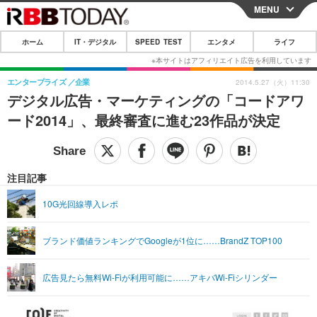
MENU
CLOSE
ホーム
IT・デジタル
SPEED TEST
エンタメ
ライフ
ホーム
IT・デジタル
エンタープライズ
企業
2014.5.27（火）11:30
デジタル広告・マーケティングの「コードアワ
IT・デジタルTOP
スマートフォン
SPEED TEST
ード2014」、最終審査に進む23作品が決定
ネタ
ガジェット・ツール
エンタメ
ショッピング
その他
エンタメTOP
映画・ドラマ
ライフ
注目記事
韓流・K-POP
韓国・芸能
ライフTOP
グルメ
リリース一覧
10G光回線導入レポ
音楽
スポーツ
ペット
ショッピング
プッシュ通知の停止方法
ブランド価値ランキングでGoogleが1位に……BrandZ TOP100
グラビア
ブログ
その他
ショッピング
その他
広告見たら無料Wi-Fiが利用可能に……アキバWi-Fiシリンダー