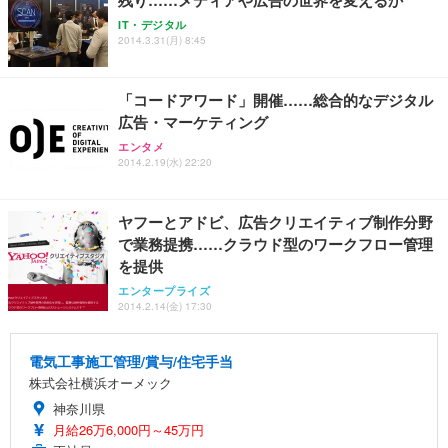
残り……メディアや広告の世界を変えるか
IT・デジタル
2014.3.31(月) 8:45
「コードアワード」開催……総合的なデジタル
広告・マーケティング
エンタメ
2014.2.19(水) 22:20
ヤフーとアドビ、広告クリエイティブ制作分野
で業務提携……クラウド型のワークフロー管理
を提供
エンタープライズ
2014.2.14(金) 17:30
電気工事施工管理/賞与/住宅手当
株式会社横浜オーメック
神奈川県
月給26万6,000円～45万円