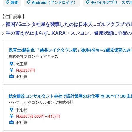
調査
Android（アンドロイド）
モバイルアプリ、スマ
【注目記事】
>
韓国YGエンタ社屋を襲撃したのは日本人...ゴルフクラブ
>
手の震えが止まらず...KARA・スンヨン、健康状態に心配
保育士/越谷市/「越谷レイクタウン駅」徒歩4分/0～2歳児保育のみ/
株式会社フロンティアキッズ
埼玉県
月給25万円
正社員
総合建設コンサルタント会社で設計業務のお仕事!/9:30〜17:30
パシフィックコンサルタンツ株式会社
東京都
月給26万8,000円～41万円
正社員