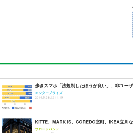
[EdoErgo] オフィスチェア 椅子 テレワーク 疲れない
EIZO ビジネス向けプレミアムモニター | FlexScan EV3240
Amazonベーシック ペットシーツ 薄型 レギュラー 1回使
(黒網+黒枠+黒足)
￥105,595
￥3,373
￥5,699
SIHOO B100 オフィスチェア／デスクチェア メッシュ
EIZO ビジネス向けプレミアムモニター | FlexScan EV2740
Amazonベーシック ペットシーツ 厚型 ワイド 42枚x2袋
￥27,999
￥109,572
￥3,234
Sezlife オフィスチェア デスクチェア 疲れない テレ
【純正品】27"ゲーミングモニター DualSense 充電フック
ネオ・ルーライフ ネオ・オムツ L 中型犬用 26枚入り 単
歩きスマホ「法規制したほうが良い」、非ユーザ
ション PCチェア 通気性メッシュ ゲーミング/勉強/事務用
￥49,979
￥1,800
エンタープライズ
￥7,680
2014.5.28(水) 14:15
Sezlife オフィスチェア デスクチェア 疲れない テレ
【整備済み品】Dell E2724HS 27インチ 液晶モニター フルH
Smart Basic(スマートベーシック) 【Amazon.co.jp
ション PCチェア 通気性メッシュ ゲーミング/勉強/事務用
KITTE、MARK IS、COREDO室町、IK
￥15,800
￥3,670
￥7,680
ブロードバンド