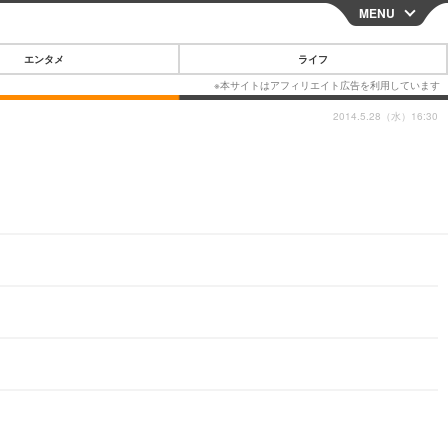
MENU
CLOSE
エンタメ
ライフ
2014.5.28（水）16:30
スマートフォン
ガジェット・ツール
その他
映画・ドラマ
韓国・芸能
グルメ
スポーツ
ショッピング
ブログ
その他