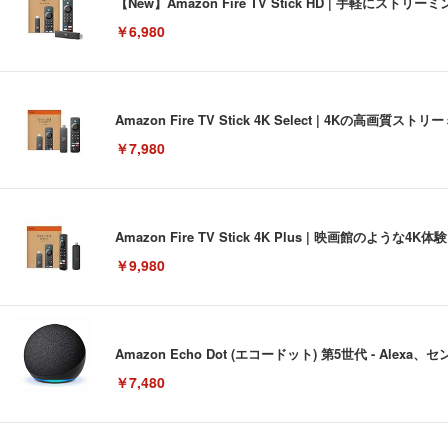
【New】Amazon Fire TV Stick HD | 手軽
￥6,980
Amazon Fire TV Stick 4K Select | 4Kの
￥7,980
Amazon Fire TV Stick 4K Plus | 映画館のよ
￥9,980
Amazon Echo Dot (エコードット) 第5世代 - A
￥7,480