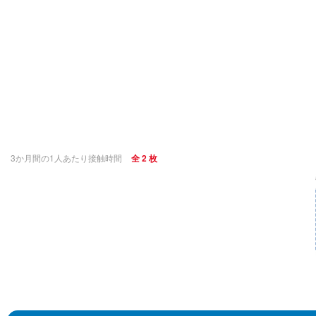
3か月間の1人あたり接触時間
全 2 枚