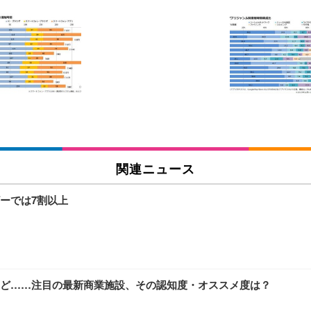
 跳ね上げ式アームレスト コンパクト 約105度ロッキング pc 事務椅子 360度
X-WT | 31.5型4K UHD・USB Type-C・ホワイト
い捨て 無香料 ホワイト 300枚
チェア 人間工学 疲れない ブラック
X-WT | 27.0型4K UHD・USB Type-C・ホワイト
(84枚) ホワイト(吸収面:ライトブルー)
関連ニュース
ワーク チェア 強化バックレスト 30度ロッキング機能 人間工学 椅子 腰サポー
付き（CFI-ZDM1J）
品
ーでは7割以上
 おしゃれ パソコンチェア (ブラック)
ワーク チェア 強化バックレスト 30度ロッキング機能 人間工学 椅子 腰サポー
D（1920×1080）VA 非光沢 HDMI/DisplayPort/VGA スピーカー内蔵 
限定】 Smart Basic アイリスオーヤマ ペットシーツ 超厚型 お徳用 ワイド 100枚入 
 おしゃれ パソコンチェア (ホワイト)
EA立川など……注目の最新商業施設、その認知度・オススメ度は？