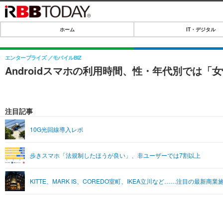
ホーム
IT・デジタル
ホーム
IT・デジタル
エンタープライズ
モバイルBIZ
Androidスマホの利用時間、性・年代別では「
IT・デジタルTOP
SPEED TEST
ネタ
エンタメ
注目記事
ショッピング
エンタメTOP
ライフ
10G光回線導入レポ
韓流・K-POP
ライフTOP
リリース一覧
歩きスマホ「法規制したほうが良い」、非ユーザーでは7割以上
音楽
ペット
プッシュ通知の停止方法
グラビア
その他
KITTE、MARK IS、COREDO室町、IKEA立川など……注目の最新
ショッピング