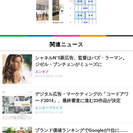
Amazonベーシック ペットシーツ 薄型 レギュラー 1
い 跳ね上げ式アームレスト コンパクト 約105度ロッ
EV3240X-WT | 31.5型4K UHD・USB Type-C・ホワ
回使い捨て 無香料 ホワイト 300枚
キング pc 事務椅子 360度回転 座面昇降 強化ナイロ
イト
ン樹脂ベース 通気性メッシュ 在宅ワーク H-WY01
￥3,373
￥5,699
￥105,595
(黒網+黒枠+黒足)
EIZO ビジネス向けプレミアムモニター | FlexScan
SIHOO B100 オフィスチェア／デスクチェア メッシ
Amazonベーシック ペットシーツ 厚型 ワイド 42枚
EV2740X-WT | 27.0型4K UHD・USB Type-C・ホワ
ュチェア 人間工学 疲れない ブラック
x2袋(84枚) ホワイト(吸収面:ライトブルー)
関連ニュース
イト
￥27,999
￥3,234
￥109,572
シャネルN°5新広告、監督はバズ・ラーマン。
ジゼル・ブンチェンがミューズに
Sezlife オフィスチェア デスクチェア 疲れない テレ
【純正品】27"ゲーミングモニター DualSense 充電
ネオ・ルーライフ ネオ・オムツ L 中型犬用 26枚入
エンタメ
ワーク チェア 強化バックレスト 30度ロッキング機
2014.5.28(水) 16:21
フック付き（CFI-ZDM1J）
り 単品
能 人間工学 椅子 腰サポート 90度跳ね上げ式アーム
レスト 3Dヘッドレスト ハンガー付き 高反発クッシ
￥49,979
￥1,800
￥7,680
ョン PCチェア 通気性メッシュ ゲーミング/勉強/事
デジタル広告・マーケティングの「コードアワ
務用 おしゃれ パソコンチェア (ブラック)
ード2014」、最終審査に進む23作品が決定
Sezlife オフィスチェア デスクチェア 疲れない テレ
【整備済み品】Dell E2724HS 27インチ 液晶モニタ
Smart Basic(スマートベーシック) 【Amazon.co.jp
エンタープライズ
ワーク チェア 強化バックレスト 30度ロッキング機
ー フルHD（1920×1080）VA 非光沢 HDMI/DisplayP
限定】 Smart Basic アイリスオーヤマ ペットシーツ
2014.5.27(火) 11:30
能 人間工学 椅子 腰サポート 90度跳ね上げ式アーム
ort/VGA スピーカー内蔵 高さ調整 スイベル VESA対
超厚型 お徳用 ワイド 100枚入 (x 1) (ケース販売)
レスト 3Dヘッドレスト ハンガー付き 高反発クッシ
応 ComfortView ビジネス向け
￥7,680
￥15,800
￥3,670
ョン PCチェア 通気性メッシュ ゲーミング/勉強/事
ブランド価値ランキングでGoogleが1位に……
務用 おしゃれ パソコンチェア (ホワイト)