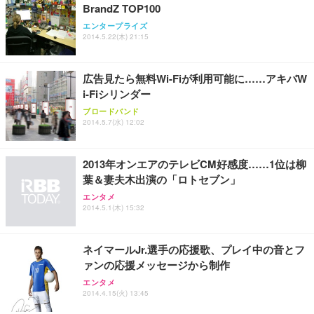
BrandZ TOP100
ANDWINT オフィスチェア デスクチェア 肘なし メ
【MiniLED/24.5inch/280Hz/FHD】GRAPHT THE S
アイリスオーヤマ ペットシーツ 超厚型 お徳用 レギ
ッシュ 通気性 ランバーサポート付き 腰サポート ガ
HOOTER Gaming Monitor 24” Essential ゲーミン
エンタープライズ
ュラー 200枚入【Amazon.co.jp限定】
ス圧無段階昇降 360度回転 キャスター付き コンパク
グモニター QD 24.5インチ 1ms FHD 量子ドット 残
2014.5.22(木) 21:15
ト 幅52×奥行58.5×高さ84～96cm テレワーク 在宅
像低減 (3年保証 | 輝点保証 | 日本メーカー)
￥3,731
￥4,139
￥34,980
勤務 ブラック
広告見たら無料Wi-Fiが利用可能に……アキバW
i-Fiシリンダー
ブロードバンド
2014.5.7(水) 12:02
2013年オンエアのテレビCM好感度……1位は柳
葉＆妻夫木出演の「ロトセブン」
エンタメ
2014.5.1(木) 15:32
ネイマールJr.選手の応援歌、プレイ中の音とフ
ァンの応援メッセージから制作
エンタメ
2014.4.15(火) 13:45