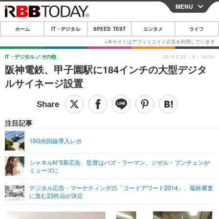
MENU
CLOSE
ホーム
IT・デジタル
SPEED TEST
エンタメ
ライフ
ホーム
IT・デジタル
IT・デジタル
その他
2014.5.29（木）18:30
阪神電鉄、甲子園駅に184インチの大型デジタ
IT・デジタルTOP
スマートフォン
SPEED TEST
ルサイネージ設置
ネタ
ガジェット・ツール
エンタメ
ショッピング
その他
エンタメTOP
映画・ドラマ
ライフ
注目記事
韓流・K-POP
韓国・芸能
ライフTOP
グルメ
リリース一覧
10G光回線導入レポ
音楽
スポーツ
ペット
ショッピング
プッシュ通知の停止方法
シャネルN°5新広告、監督はバズ・ラーマン。ジゼル・ブンチェンが
ミューズに
グラビア
ブログ
その他
デジタル広告・マーケティングの「コードアワード2014」、最終審査
ショッピング
その他
に進む23作品が決定