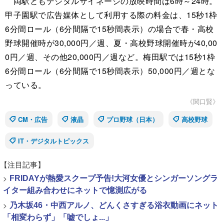
両駅ともデジタルサイネージの放映時間は6時～24時。
甲子園駅で広告媒体として利用する際の料金は、15秒1枠
6分間ロール（6分間隔で15秒間表示）の場合で春・高校
野球開催時が30,000円／週、夏・高校野球開催時が40,00
0円／週、その他20,000円／週など。梅田駅では15秒1枠
6分間ロール（6分間隔で15秒間表示）50,000円／週とな
っている。
《関口賢》
CM・広告
液晶
プロ野球（日本）
高校野球
IT・デジタルトピックス
【注目記事】
>
FRIDAYが熱愛スクープ予告!大河女優とシンガーソングラ
イター組み合わせにネットで憶測広がる
>
乃木坂46・中西アルノ、どんくさすぎる浴衣動画にネット
「相変わらず」「嘘でしょ...」