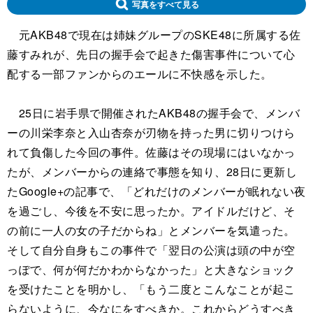
写真をすべて見る
元AKB48で現在は姉妹グループのSKE48に所属する佐
藤すみれが、先日の握手会で起きた傷害事件について心
配する一部ファンからのエールに不快感を示した。
25日に岩手県で開催されたAKB48の握手会で、メンバ
ーの川栄李奈と入山杏奈が刃物を持った男に切りつけら
れて負傷した今回の事件。佐藤はその現場にはいなかっ
たが、メンバーからの連絡で事態を知り、28日に更新し
たGoogle+の記事で、「どれだけのメンバーが眠れない夜
を過ごし、今後を不安に思ったか。アイドルだけど、そ
の前に一人の女の子だからね」とメンバーを気遣った。
そして自分自身もこの事件で「翌日の公演は頭の中が空
っぽで、何が何だかわからなかった」と大きなショック
を受けたことを明かし、「もう二度とこんなことが起こ
らないように、今なにをすべきか。これからどうすべき