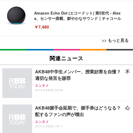
Amazon Echo Dot (エコードット) 第5世代 - Alex
a、センサー搭載、鮮やかなサウンド｜チャコール
￥7,480
>> もっと見る
[EdoErgo] オフィスチェア 椅子 テレワーク 疲れな
EIZO ビジネス向けプレミアムモニター | FlexScan
Amazonベーシック ペットシーツ 薄型 レギュラー 1
い 跳ね上げ式アームレスト コンパクト 約105度ロッ
EV3240X-WT | 31.5型4K UHD・USB Type-C・ホワ
関連ニュース
回使い捨て 無香料 ホワイト 300枚
キング pc 事務椅子 360度回転 座面昇降 強化ナイロ
イト
ン樹脂ベース 通気性メッシュ 在宅ワーク H-WY01
￥3,373
￥5,699
￥105,595
AKB48中学生メンバー、授業妨害を自慢？ 不
(黒網+黒枠+黒足)
適切な発言を謝罪
エンタメ
EIZO ビジネス向けプレミアムモニター | FlexScan
SIHOO B100 オフィスチェア／デスクチェア メッシ
Amazonベーシック ペットシーツ 厚型 ワイド 42枚
2014.5.29(木) 22:09
EV2740X-WT | 27.0型4K UHD・USB Type-C・ホワ
ュチェア 人間工学 疲れない ブラック
x2袋(84枚) ホワイト(吸収面:ライトブルー)
イト
￥27,999
￥3,234
￥109,572
AKB48握手会延期で、握手券はどうなる？ 心
配するファンの声が噴出
Sezlife オフィスチェア デスクチェア 疲れない テレ
エンタメ
【純正品】27"ゲーミングモニター DualSense 充電
ネオ・ルーライフ ネオ・オムツ L 中型犬用 26枚入
ワーク チェア 強化バックレスト 30度ロッキング機
2014.5.29(木) 19:11
フック付き（CFI-ZDM1J）
り 単品
能 人間工学 椅子 腰サポート 90度跳ね上げ式アーム