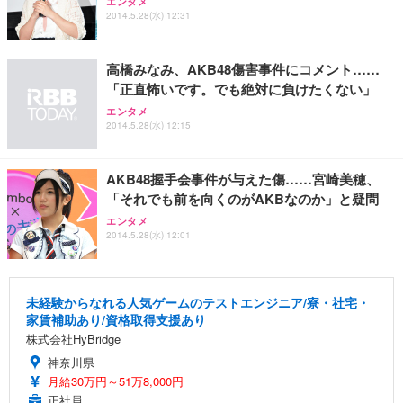
エンタメ
2014.5.28(水) 12:31
高橋みなみ、AKB48傷害事件にコメント……
「正直怖いです。でも絶対に負けたくない」
エンタメ
2014.5.28(水) 12:15
AKB48握手会事件が与えた傷……宮崎美穂、
「それでも前を向くのがAKBなのか」と疑問
エンタメ
2014.5.28(水) 12:01
未経験からなれる人気ゲームのテストエンジニア/寮・社宅・
家賃補助あり/資格取得支援あり
株式会社HyBridge
神奈川県
月給30万円～51万8,000円
正社員