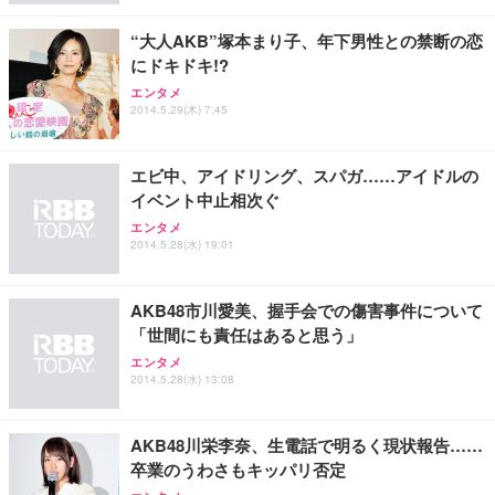
レスト 3Dヘッドレスト ハンガー付き 高反発クッシ
￥49,979
￥1,800
￥7,680
ョン PCチェア 通気性メッシュ ゲーミング/勉強/事
“大人AKB”塚本まり子、年下男性との禁断の恋
務用 おしゃれ パソコンチェア (ブラック)
にドキドキ!?
Sezlife オフィスチェア デスクチェア 疲れない テレ
【整備済み品】Dell E2724HS 27インチ 液晶モニタ
Smart Basic(スマートベーシック) 【Amazon.co.jp
エンタメ
ワーク チェア 強化バックレスト 30度ロッキング機
ー フルHD（1920×1080）VA 非光沢 HDMI/DisplayP
限定】 Smart Basic アイリスオーヤマ ペットシーツ
2014.5.29(木) 7:45
能 人間工学 椅子 腰サポート 90度跳ね上げ式アーム
ort/VGA スピーカー内蔵 高さ調整 スイベル VESA対
超厚型 お徳用 ワイド 100枚入 (x 1) (ケース販売)
レスト 3Dヘッドレスト ハンガー付き 高反発クッシ
応 ComfortView ビジネス向け
￥7,680
￥15,800
￥3,670
ョン PCチェア 通気性メッシュ ゲーミング/勉強/事
エビ中、アイドリング、スパガ……アイドルの
務用 おしゃれ パソコンチェア (ホワイト)
イベント中止相次ぐ
ANDWINT オフィスチェア デスクチェア 肘なし メ
【MiniLED/24.5inch/280Hz/FHD】GRAPHT THE S
アイリスオーヤマ ペットシーツ 超厚型 お徳用 レギ
エンタメ
ッシュ 通気性 ランバーサポート付き 腰サポート ガ
HOOTER Gaming Monitor 24” Essential ゲーミン
ュラー 200枚入【Amazon.co.jp限定】
2014.5.28(水) 19:01
ス圧無段階昇降 360度回転 キャスター付き コンパク
グモニター QD 24.5インチ 1ms FHD 量子ドット 残
ト 幅52×奥行58.5×高さ84～96cm テレワーク 在宅
像低減 (3年保証 | 輝点保証 | 日本メーカー)
￥3,731
￥4,139
￥34,980
勤務 ブラック
AKB48市川愛美、握手会での傷害事件について
「世間にも責任はあると思う」
エンタメ
2014.5.28(水) 13:08
AKB48川栄李奈、生電話で明るく現状報告……
卒業のうわさもキッパリ否定