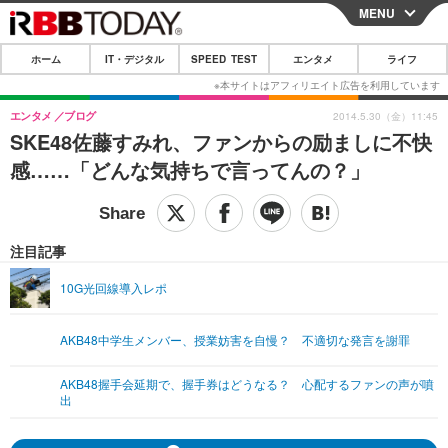
MENU
CLOSE
ホーム
IT・デジタル
SPEED TEST
エンタメ
ライフ
ホーム
IT・デジタル
エンタメ
ブログ
2014.5.30（金）11:45
SKE48佐藤すみれ、ファンからの励ましに不快
IT・デジタルTOP
スマートフォン
SPEED TEST
感……「どんな気持ちで言ってんの？」
ネタ
ガジェット・ツール
エンタメ
ショッピング
その他
エンタメTOP
映画・ドラマ
ライフ
注目記事
韓流・K-POP
韓国・芸能
ライフTOP
グルメ
リリース一覧
10G光回線導入レポ
音楽
スポーツ
ペット
ショッピング
プッシュ通知の停止方法
AKB48中学生メンバー、授業妨害を自慢？ 不適切な発言を謝罪
グラビア
ブログ
その他
AKB48握手会延期で、握手券はどうなる？ 心配するファンの声が噴
ショッピング
その他
出