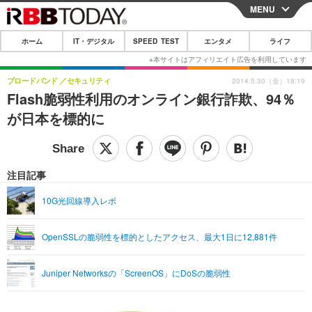
MENU
CLOSE
ホーム
IT・デジタル
SPEED TEST
エンタメ
ライフ
ホーム
IT・デジタル
ブロードバンド
セキュリティ
2014.5.30（金）18:19
Flash脆弱性利用のオンライン銀行詐欺、94％
IT・デジタルTOP
スマートフォン
SPEED TEST
が日本を標的に
ネタ
ガジェット・ツール
エンタメ
ショッピング
その他
エンタメTOP
映画・ドラマ
ライフ
注目記事
韓流・K-POP
韓国・芸能
ライフTOP
グルメ
リリース一覧
10G光回線導入レポ
音楽
スポーツ
ペット
ショッピング
プッシュ通知の停止方法
OpenSSLの脆弱性を標的としたアクセス、最大1日に12,881件
グラビア
ブログ
その他
ショッピング
その他
Juniper Networksの「ScreenOS」にDoSの脆弱性