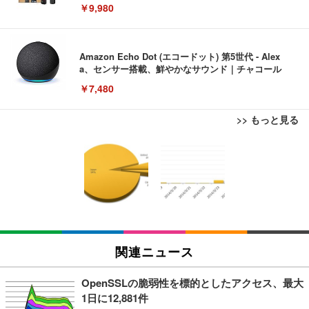
￥9,980
Amazon Echo Dot (エコードット) 第5世代 - Alex
a、センサー搭載、鮮やかなサウンド｜チャコール
￥7,480
>> もっと見る
[EdoErgo] オフィスチェア 椅子 テレワーク 疲れな
EIZO ビジネス向けプレミアムモニター | FlexScan
Amazonベーシック ペットシーツ 薄型 レギュラー 1
い 跳ね上げ式アームレスト コンパクト 約105度ロッ
EV3240X-WT | 31.5型4K UHD・USB Type-C・ホワ
回使い捨て 無香料 ホワイト 300枚
キング pc 事務椅子 360度回転 座面昇降 強化ナイロ
イト
ン樹脂ベース 通気性メッシュ 在宅ワーク H-WY01
￥3,373
￥5,699
￥105,595
(黒網+黒枠+黒足)
EIZO ビジネス向けプレミアムモニター | FlexScan
SIHOO B100 オフィスチェア／デスクチェア メッシ
Amazonベーシック ペットシーツ 厚型 ワイド 42枚
EV2740X-WT | 27.0型4K UHD・USB Type-C・ホワ
ュチェア 人間工学 疲れない ブラック
x2袋(84枚) ホワイト(吸収面:ライトブルー)
関連ニュース
イト
￥27,999
￥3,234
￥109,572
OpenSSLの脆弱性を標的としたアクセス、最大
1日に12,881件
Sezlife オフィスチェア デスクチェア 疲れない テレ