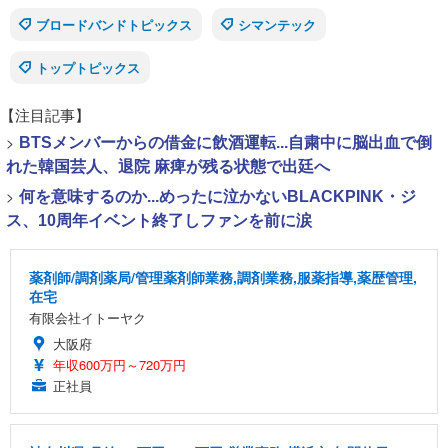
ブロードバンドトピックス
シマンテック
トップトピックス
【注目記事】
>
BTSメンバーからの借金に飲酒運転...自粛中に脳出血で倒
れた韓国芸人、退院 麻痺が残る状態で出廷へ
>
何を意味するのか...めったに泣かないBLACKPINK・ジ
ス、10周年イベント終了しファンを前に涙
薬剤師/調剤薬局/管理薬剤師業務,調剤業務,服薬指導,薬歴管理,
在宅
有限会社イトーヤク
大阪府
年収600万円～720万円
正社員