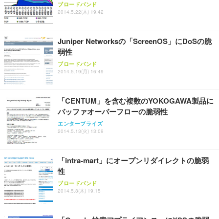
【純正品】27"ゲーミングモニター DualSense 充電
ネオ・ルーライフ ネオ・オムツ L 中型犬用 26枚入
ブロードバンド
ワーク チェア 強化バックレスト 30度ロッキング機
2014.5.22(木) 19:42
フック付き（CFI-ZDM1J）
り 単品
能 人間工学 椅子 腰サポート 90度跳ね上げ式アーム
レスト 3Dヘッドレスト ハンガー付き 高反発クッシ
￥49,979
￥1,800
￥7,680
ョン PCチェア 通気性メッシュ ゲーミング/勉強/事
Juniper Networksの「ScreenOS」にDoSの脆
務用 おしゃれ パソコンチェア (ブラック)
弱性
Sezlife オフィスチェア デスクチェア 疲れない テレ
【整備済み品】Dell E2724HS 27インチ 液晶モニタ
Smart Basic(スマートベーシック) 【Amazon.co.jp
ブロードバンド
ワーク チェア 強化バックレスト 30度ロッキング機
ー フルHD（1920×1080）VA 非光沢 HDMI/DisplayP
限定】 Smart Basic アイリスオーヤマ ペットシーツ
2014.5.19(月) 16:49
能 人間工学 椅子 腰サポート 90度跳ね上げ式アーム
ort/VGA スピーカー内蔵 高さ調整 スイベル VESA対
超厚型 お徳用 ワイド 100枚入 (x 1) (ケース販売)
レスト 3Dヘッドレスト ハンガー付き 高反発クッシ
応 ComfortView ビジネス向け
￥7,680
￥15,800
￥3,670
ョン PCチェア 通気性メッシュ ゲーミング/勉強/事
「CENTUM」を含む複数のYOKOGAWA製品に
務用 おしゃれ パソコンチェア (ホワイト)
バッファオーバーフローの脆弱性
ANDWINT オフィスチェア デスクチェア 肘なし メ
【MiniLED/24.5inch/280Hz/FHD】GRAPHT THE S
アイリスオーヤマ ペットシーツ 超厚型 お徳用 レギ
ッシュ 通気性 ランバーサポート付き 腰サポート ガ
HOOTER Gaming Monitor 24” Essential ゲーミン
エンタープライズ
ュラー 200枚入【Amazon.co.jp限定】
ス圧無段階昇降 360度回転 キャスター付き コンパク
グモニター QD 24.5インチ 1ms FHD 量子ドット 残
2014.5.13(火) 13:09
ト 幅52×奥行58.5×高さ84～96cm テレワーク 在宅
像低減 (3年保証 | 輝点保証 | 日本メーカー)
￥3,731
￥4,139
￥34,980
勤務 ブラック
「intra-mart」にオープンリダイレクトの脆弱
性
ブロードバンド
2014.5.8(木) 19:15