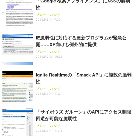
「Google 検索アプライアンス」にXSSの脆弱
性
ブロードバンド
2014.5.3(土) 7:30
IE脆弱性に対応する更新プログラムが緊急公
開……XP向けも例外的に提供
ブロードバンド
2014.5.2(金) 10:36
Ignite Realtimeの「Smack API」に複数の脆弱
性
ブロードバンド
2014.5.1(木) 17:34
「サイボウズ ガルーン」のAPIにアクセス制限
回避が可能な脆弱性
ブロードバンド
2014.5.1(木) 17:46