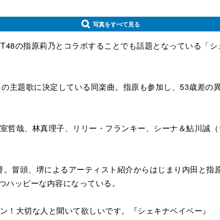
写真をすべて見る
T48の指原莉乃とコラボすることでも話題となっている「シ
』の主題歌に決定している同楽曲。指原も参加し、53歳差の
哉、林真理子、リリー・フランキー、シーナ＆鮎川誠（シーナ＆
。冒頭、堺によるアーティスト紹介からはじまり内田と指原
かつハッピーな内容になっている。
ン！大切な人と聞いて欲しいです。『シェキナベイベー』 