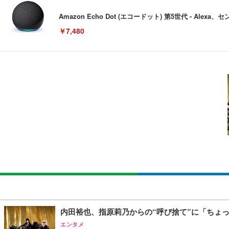
Amazon Echo Dot (エコードット) 第5世代 - A
￥7,480
[EdoErgo] オフィスチェア 椅子 テレワーク 疲れない
EIZO ビジネス向けプレミアムモニター | FlexScan EV3240
Amazonベーシック ペットシーツ 薄型 レギュラー 1回使
(黒網+黒枠+黒足)
￥105,595
￥3,373
￥5,699
SIHOO B100 オフィスチェア／デスクチェア メッシュ
EIZO ビジネス向けプレミアムモニター | FlexScan EV2740
Amazonベーシック ペットシーツ 厚型 ワイド 42枚x2袋
￥27,999
￥109,572
￥3,234
Sezlife オフィスチェア デスクチェア 疲れない テレ
【純正品】27"ゲーミングモニター DualSense 充電フック
ネオ・ルーライフ ネオ・オムツ L 中型犬用 26枚入り 単
内田裕也、指原莉乃からの“呼び捨て”に「ちょ
ション PCチェア 通気性メッシュ ゲーミング/勉強/事務用
￥49,979
￥1,800
エンタメ
￥7,680