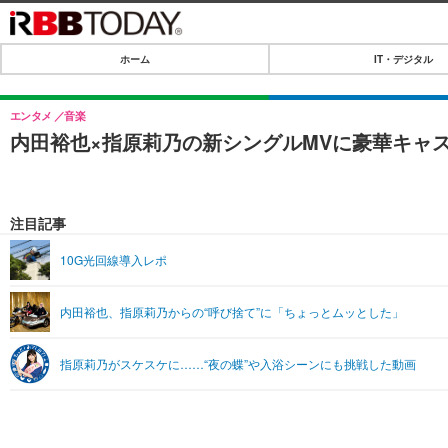
ホーム
IT・デジタル
ホーム
IT・デジタル
エンタメ
音楽
内田裕也×指原莉乃の新シングルMVに豪華キャ
IT・デジタルTOP
SPEED TEST
ネタ
エンタメ
注目記事
ショッピング
エンタメTOP
ライフ
10G光回線導入レポ
韓流・K-POP
ライフTOP
リリース一覧
内田裕也、指原莉乃からの“呼び捨て”に「ちょっとムッとした」
音楽
ペット
プッシュ通知の停止方法
グラビア
その他
指原莉乃がスケスケに……“夜の蝶”や入浴シーンにも挑戦した動画
ショッピング