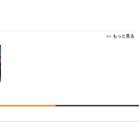
>> もっと見る
回転 座面昇降 強化ナイロン樹脂ベース 通気性メッシュ 在宅ワーク H-WY01
ト 90度跳ね上げ式アームレスト 3Dヘッドレスト ハンガー付き 高反発クッ