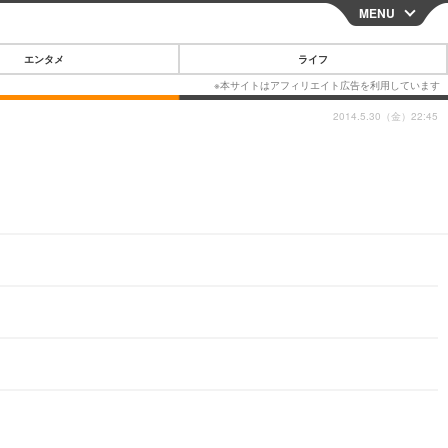
MENU
CLOSE
エンタメ
ライフ
2014.5.30（金）22:45
スマートフォン
ガジェット・ツール
その他
映画・ドラマ
韓国・芸能
グルメ
スポーツ
ショッピング
ブログ
その他