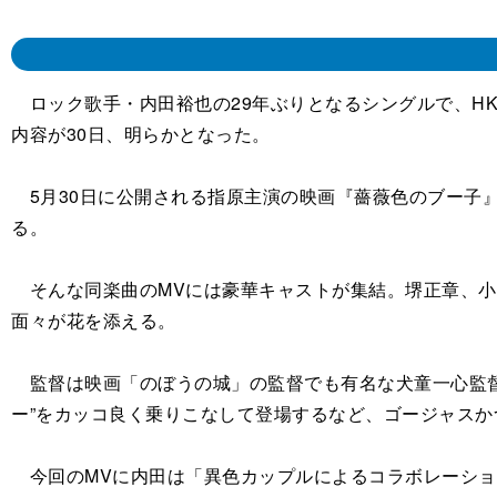
ロック歌手・内田裕也の29年ぶりとなるシングルで、HK
内容が30日、明らかとなった。
5月30日に公開される指原主演の映画『薔薇色のブー子
る。
そんな同楽曲のMVには豪華キャストが集結。堺正章、小室哲
面々が花を添える。
監督は映画「のぼうの城」の監督でも有名な犬童一心監督
ー”をカッコ良く乗りこなして登場するなど、ゴージャス
今回のMVに内田は「異色カップルによるコラボレーショ