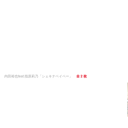
内田裕也feat.指原莉乃「シェキナベイベー」
全 2 枚