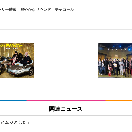
lexa、センサー搭載、鮮やかなサウンド｜チャコール
 跳ね上げ式アームレスト コンパクト 約105度ロッキング pc 事務椅子 360度
X-WT | 31.5型4K UHD・USB Type-C・ホワイト
い捨て 無香料 ホワイト 300枚
チェア 人間工学 疲れない ブラック
X-WT | 27.0型4K UHD・USB Type-C・ホワイト
(84枚) ホワイト(吸収面:ライトブルー)
関連ニュース
ワーク チェア 強化バックレスト 30度ロッキング機能 人間工学 椅子 腰サポー
付き（CFI-ZDM1J）
品
っとムッとした」
 おしゃれ パソコンチェア (ブラック)