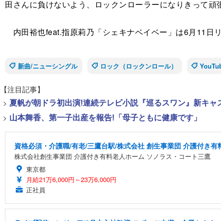
田さんに負けないよう、ロックンローラーになりきって頑
内田裕也feat.指原莉乃「シェキナベイベー」は6月11日
新曲/ニューシングル
ロック（ロックンロール）
YouTu
【注目記事】
>
夏帆が朝ドラ初出演!連続テレビ小説『巡るスワン』新キャ
>
山本舞香、第一子出産を報告!「母子ともに健康です」
資格必須・介護職/有老/三鷹台駅/株式会社 創生事業団 介護付き
株式会社創生事業団 介護付き有料老人ホーム ソノラス・コート三鷹
東京都
月給21万6,000円～23万6,000円
正社員