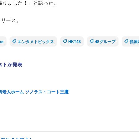
張りました！」と語った。
リリース。
be
エンタメトピックス
HKT48
48グループ
指原
ストが発表
有料老人ホーム ソノラス・コート三鷹