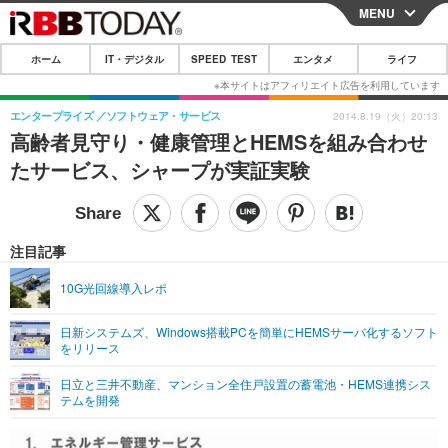
MENU
CLOSE
ホーム
IT・デジタル
SPEED TEST
エンタメ
ライフ
ホーム
IT・デジタル
エンタープライズ
ソフトウェア・サービス
2014.8.19（火）20:13
高齢者見守り・健康管理とHEMSを組み合わせ
IT・デジタルTOP
スマートフォン
SPEED TEST
たサービス、シャープが実証実験
ネタ
ガジェット・ツール
エンタメ
ショッピング
その他
エンタメTOP
映画・ドラマ
ライフ
注目記事
韓流・K-POP
韓国・芸能
ライフTOP
グルメ
リリース一覧
10G光回線導入レポ
音楽
スポーツ
ペット
ショッピング
プッシュ通知の停止方法
日新システムズ、Windows搭載PCを簡単にHEMSサーバ化するソフト
をリリース
グラビア
ブログ
その他
日立と三井不動産、マンション全住戸設置の蓄電池・HEMS連携シス
ショッピング
その他
テムを開発