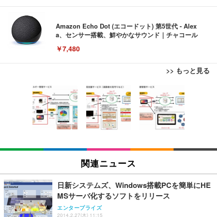
Amazon Echo Dot (エコードット) 第5世代 - Alex
a、センサー搭載、鮮やかなサウンド｜チャコール
￥7,480
>> もっと見る
[EdoErgo] オフィスチェア 椅子 テレワーク 疲れな
EIZO ビジネス向けプレミアムモニター | FlexScan
Amazonベーシック ペットシーツ 薄型 レギュラー 1
い 跳ね上げ式アームレスト コンパクト 約105度ロッ
EV3240X-WT | 31.5型4K UHD・USB Type-C・ホワ
回使い捨て 無香料 ホワイト 300枚
キング pc 事務椅子 360度回転 座面昇降 強化ナイロ
イト
ン樹脂ベース 通気性メッシュ 在宅ワーク H-WY01
￥3,373
￥5,699
￥105,595
(黒網+黒枠+黒足)
EIZO ビジネス向けプレミアムモニター | FlexScan
SIHOO B100 オフィスチェア／デスクチェア メッシ
Amazonベーシック ペットシーツ 厚型 ワイド 42枚
EV2740X-WT | 27.0型4K UHD・USB Type-C・ホワ
ュチェア 人間工学 疲れない ブラック
x2袋(84枚) ホワイト(吸収面:ライトブルー)
関連ニュース
イト
￥27,999
￥3,234
￥109,572
日新システムズ、Windows搭載PCを簡単にHE
MSサーバ化するソフトをリリース
Sezlife オフィスチェア デスクチェア 疲れない テレ
【純正品】27"ゲーミングモニター DualSense 充電
ネオ・ルーライフ ネオ・オムツ L 中型犬用 26枚入
エンタープライズ
ワーク チェア 強化バックレスト 30度ロッキング機
2014.2.27(木) 11:15
フック付き（CFI-ZDM1J）
り 単品