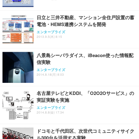
能 人間工学 椅子 腰サポート 90度跳ね上げ式アーム
レスト 3Dヘッドレスト ハンガー付き 高反発クッシ
￥49,979
￥1,800
￥7,680
ョン PCチェア 通気性メッシュ ゲーミング/勉強/事
日立と三井不動産、マンション全住戸設置の蓄
務用 おしゃれ パソコンチェア (ブラック)
電池・HEMS連携システムを開発
Sezlife オフィスチェア デスクチェア 疲れない テレ
【整備済み品】Dell E2724HS 27インチ 液晶モニタ
Smart Basic(スマートベーシック) 【Amazon.co.jp
エンタープライズ
ワーク チェア 強化バックレスト 30度ロッキング機
ー フルHD（1920×1080）VA 非光沢 HDMI/DisplayP
限定】 Smart Basic アイリスオーヤマ ペットシーツ
2013.9.5(木) 8:15
能 人間工学 椅子 腰サポート 90度跳ね上げ式アーム
ort/VGA スピーカー内蔵 高さ調整 スイベル VESA対
超厚型 お徳用 ワイド 100枚入 (x 1) (ケース販売)
レスト 3Dヘッドレスト ハンガー付き 高反発クッシ
応 ComfortView ビジネス向け
￥7,680
￥15,800
￥3,670
ョン PCチェア 通気性メッシュ ゲーミング/勉強/事
八景島シーパラダイス、iBeacon使った情報配
務用 おしゃれ パソコンチェア (ホワイト)
信実験
ANDWINT オフィスチェア デスクチェア 肘なし メ
【MiniLED/24.5inch/280Hz/FHD】GRAPHT THE S
アイリスオーヤマ ペットシーツ 超厚型 お徳用 レギ
ッシュ 通気性 ランバーサポート付き 腰サポート ガ
HOOTER Gaming Monitor 24” Essential ゲーミン
エンタープライズ
ュラー 200枚入【Amazon.co.jp限定】
ス圧無段階昇降 360度回転 キャスター付き コンパク
グモニター QD 24.5インチ 1ms FHD 量子ドット 残
2014.8.18(月) 8:03
ト 幅52×奥行58.5×高さ84～96cm テレワーク 在宅
像低減 (3年保証 | 輝点保証 | 日本メーカー)
￥3,731
￥4,139
￥34,980
勤務 ブラック
名古屋テレビとKDDI、「O2O2Oサービス」の
実証実験を実施
エンタープライズ
2014.8.8(金) 17:34
ドコモと千代田区、次世代コミュニティサイク
ル300台を活用する実験