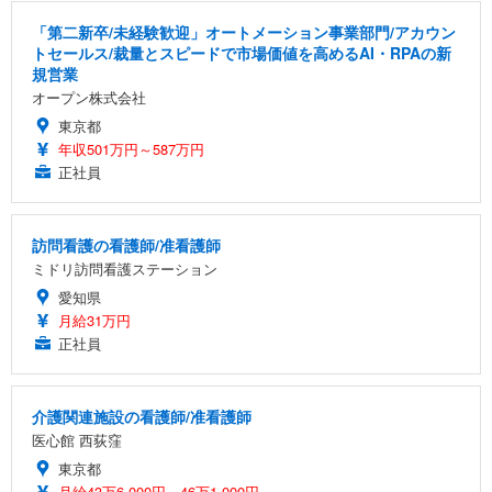
「第二新卒/未経験歓迎」オートメーション事業部門/アカウン
トセールス/裁量とスピードで市場価値を高めるAI・RPAの新
規営業
オープン株式会社
東京都
年収501万円～587万円
正社員
訪問看護の看護師/准看護師
ミドリ訪問看護ステーション
愛知県
月給31万円
正社員
介護関連施設の看護師/准看護師
医心館 西荻窪
東京都
月給43万6,000円～46万1,000円