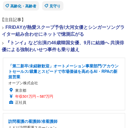
高齢化・高齢者
見守り
【注目記事】
>
FRIDAYが熱愛スクープ予告!大河女優とシンガーソングラ
イター組み合わせにネットで憶測広がる
>
『トンイ』など出演の46歳韓国女優、9月に結婚へ 共演俳
優による強制わいせつ事件も乗り越え
「第二新卒/未経験歓迎」オートメーション事業部門/アカウン
トセールス/裁量とスピードで市場価値を高めるAI・RPAの新
規営業
オープン株式会社
東京都
年収501万円～587万円
正社員
訪問看護の看護師/准看護師
ミドリ訪問看護ステーション