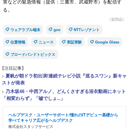
害などの緊急情報（提供：三鷹市、武蔵野市）を配信す
る。
《冨岡晶》
ウェアラブル端末
goo
NTTレゾナント
位置情報
ニュース
実証実験
Google Glass
ブロードバンドトピックス
【注目記事】
>
夏帆が朝ドラ初出演!連続テレビ小説『巡るスワン』新キャ
ストが発表
>
乃木坂46・中西アルノ、どんくさすぎる浴衣動画にネット
「相変わらず」「嘘でしょ...」
ヘルプデスク・ユーザーサポート/憧れのITデビュー基礎から
学べてキャリア広がるヘルプデスク
株式会社スタッフサービス