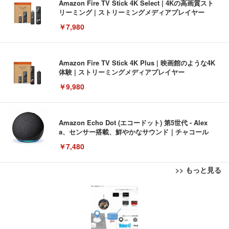
Amazon Fire TV Stick 4K Select | 4Kの高画質スト
リーミング | ストリーミングメディアプレイヤー
￥7,980
Amazon Fire TV Stick 4K Plus | 映画館のような4K
体験 | ストリーミングメディアプレイヤー
￥9,980
Amazon Echo Dot (エコードット) 第5世代 - Alex
a、センサー搭載、鮮やかなサウンド｜チャコール
￥7,480
>> もっと見る
[EdoErgo] オフィスチェア 椅子 テレワーク 疲れな
EIZO ビジネス向けプレミアムモニター | FlexScan
Amazonベーシック ペットシーツ 薄型 レギュラー 1
い 跳ね上げ式アームレスト コンパクト 約105度ロッ
EV3240X-WT | 31.5型4K UHD・USB Type-C・ホワ
回使い捨て 無香料 ホワイト 300枚
キング pc 事務椅子 360度回転 座面昇降 強化ナイロ
イト
ン樹脂ベース 通気性メッシュ 在宅ワーク H-WY01
￥3,373
￥5,699
￥105,595
(黒網+黒枠+黒足)