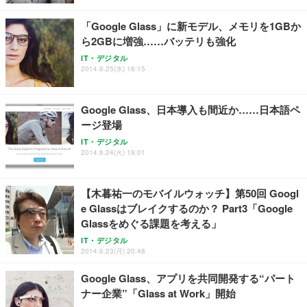
￥4,139
￥34,980
勤務 ブラック
「Google Glass」に新モデル、メモリを1GBか
ら2GBに増強……バッテリも強化
IT・デジタル
2014.6.25(水) 16:15
Google Glass、日本導入も間近か……日本語ペ
ージ登場
IT・デジタル
2014.6.24(火) 19:01
【木暮祐一のモバイルウォッチ】第50回 Googl
e Glassはブレイクするのか？ Part3「Google
Glassをめぐる課題を考える」
IT・デジタル
2014.6.23(月) 20:48
Google Glass、アプリを共同開発する“パート
ナー企業”「Glass at Work」開始