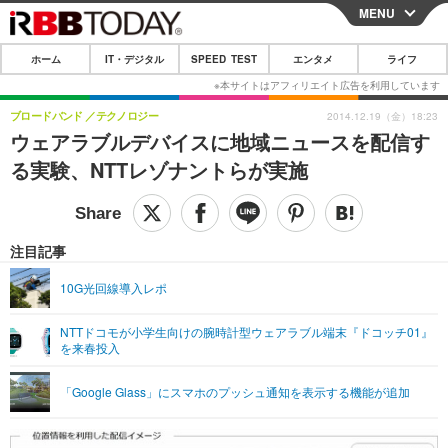
MENU
CLOSE
ホーム
IT・デジタル
SPEED TEST
エンタメ
ライフ
ホーム
IT・デジタル
ブロードバンド
テクノロジー
2014.12.19（金）18:23
ウェアラブルデバイスに地域ニュースを配信す
IT・デジタルTOP
スマートフォン
SPEED TEST
る実験、NTTレゾナントらが実施
ネタ
ガジェット・ツール
エンタメ
ショッピング
その他
エンタメTOP
映画・ドラマ
ライフ
注目記事
韓流・K-POP
韓国・芸能
ライフTOP
グルメ
リリース一覧
10G光回線導入レポ
音楽
スポーツ
ペット
ショッピング
プッシュ通知の停止方法
NTTドコモが小学生向けの腕時計型ウェアラブル端末『ドコッチ01』
を来春投入
グラビア
ブログ
その他
ショッピング
その他
「Google Glass」にスマホのプッシュ通知を表示する機能が追加