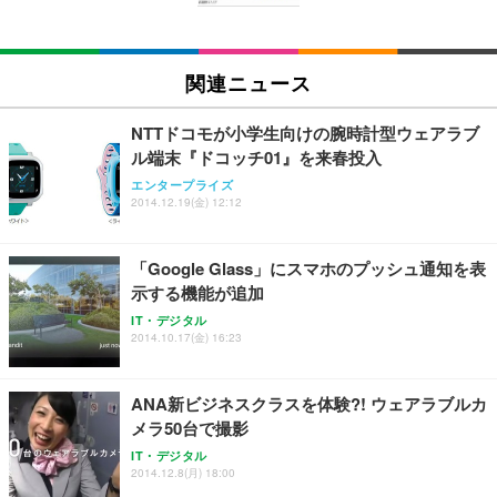
EIZO ビジネス向けプレミアムモニター | FlexScan
SIHOO B100 オフィスチェア／デスクチェア メッシ
Amazonベーシック ペットシーツ 厚型 ワイド 42枚
EV2740X-WT | 27.0型4K UHD・USB Type-C・ホワ
ュチェア 人間工学 疲れない ブラック
x2袋(84枚) ホワイト(吸収面:ライトブルー)
関連ニュース
イト
￥27,999
￥3,234
￥109,572
NTTドコモが小学生向けの腕時計型ウェアラブ
ル端末『ドコッチ01』を来春投入
Sezlife オフィスチェア デスクチェア 疲れない テレ
【純正品】27"ゲーミングモニター DualSense 充電
ネオ・ルーライフ ネオ・オムツ L 中型犬用 26枚入
エンタープライズ
ワーク チェア 強化バックレスト 30度ロッキング機
2014.12.19(金) 12:12
フック付き（CFI-ZDM1J）
り 単品
能 人間工学 椅子 腰サポート 90度跳ね上げ式アーム
レスト 3Dヘッドレスト ハンガー付き 高反発クッシ
￥49,979
￥1,800
￥7,680
ョン PCチェア 通気性メッシュ ゲーミング/勉強/事
「Google Glass」にスマホのプッシュ通知を表
務用 おしゃれ パソコンチェア (ブラック)
示する機能が追加
Sezlife オフィスチェア デスクチェア 疲れない テレ
【整備済み品】Dell E2724HS 27インチ 液晶モニタ
Smart Basic(スマートベーシック) 【Amazon.co.jp
IT・デジタル
ワーク チェア 強化バックレスト 30度ロッキング機
ー フルHD（1920×1080）VA 非光沢 HDMI/DisplayP
限定】 Smart Basic アイリスオーヤマ ペットシーツ
2014.10.17(金) 16:23
能 人間工学 椅子 腰サポート 90度跳ね上げ式アーム
ort/VGA スピーカー内蔵 高さ調整 スイベル VESA対
超厚型 お徳用 ワイド 100枚入 (x 1) (ケース販売)
レスト 3Dヘッドレスト ハンガー付き 高反発クッシ
応 ComfortView ビジネス向け
￥7,680
￥15,800
￥3,670
ョン PCチェア 通気性メッシュ ゲーミング/勉強/事
ANA新ビジネスクラスを体験?! ウェアラブルカ
務用 おしゃれ パソコンチェア (ホワイト)
メラ50台で撮影
ANDWINT オフィスチェア デスクチェア 肘なし メ
【MiniLED/24.5inch/280Hz/FHD】GRAPHT THE S
アイリスオーヤマ ペットシーツ 超厚型 お徳用 レギ
ッシュ 通気性 ランバーサポート付き 腰サポート ガ
HOOTER Gaming Monitor 24” Essential ゲーミン
IT・デジタル
ュラー 200枚入【Amazon.co.jp限定】
ス圧無段階昇降 360度回転 キャスター付き コンパク
グモニター QD 24.5インチ 1ms FHD 量子ドット 残
2014.12.8(月) 18:00
ト 幅52×奥行58.5×高さ84～96cm テレワーク 在宅
像低減 (3年保証 | 輝点保証 | 日本メーカー)
￥3,731