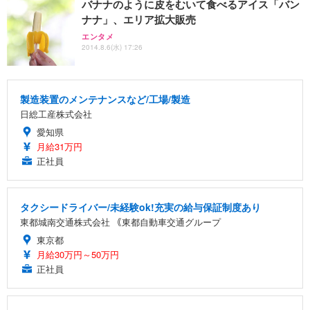
バナナのように皮をむいて食べるアイス「バン
ナナ」、エリア拡大販売
エンタメ
2014.8.6(水) 17:26
製造装置のメンテナンスなど/工場/製造
日総工産株式会社
愛知県
月給31万円
正社員
タクシードライバー/未経験ok!充実の給与保証制度あり
東都城南交通株式会社 ｟東都自動車交通グループ
東京都
月給30万円～50万円
正社員