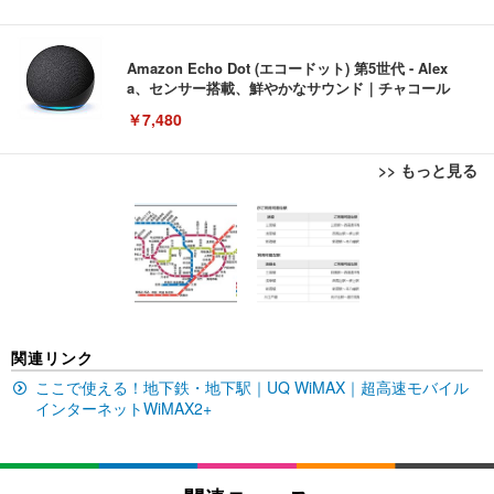
Amazon Echo Dot (エコードット) 第5世代 - Alex
a、センサー搭載、鮮やかなサウンド｜チャコール
￥7,480
>> もっと見る
[EdoErgo] オフィスチェア 椅子 テレワーク 疲れな
EIZO ビジネス向けプレミアムモニター | FlexScan
Amazonベーシック ペットシーツ 薄型 レギュラー 1
い 跳ね上げ式アームレスト コンパクト 約105度ロッ
EV3240X-WT | 31.5型4K UHD・USB Type-C・ホワ
回使い捨て 無香料 ホワイト 300枚
キング pc 事務椅子 360度回転 座面昇降 強化ナイロ
イト
ン樹脂ベース 通気性メッシュ 在宅ワーク H-WY01
￥3,373
￥5,699
￥105,595
(黒網+黒枠+黒足)
EIZO ビジネス向けプレミアムモニター | FlexScan
SIHOO B100 オフィスチェア／デスクチェア メッシ
Amazonベーシック ペットシーツ 厚型 ワイド 42枚
関連リンク
EV2740X-WT | 27.0型4K UHD・USB Type-C・ホワ
ュチェア 人間工学 疲れない ブラック
x2袋(84枚) ホワイト(吸収面:ライトブルー)
イト
ここで使える！地下鉄・地下駅｜UQ WiMAX｜超高速モバイル
￥27,999
￥3,234
インターネットWiMAX2+
￥109,572
Sezlife オフィスチェア デスクチェア 疲れない テレ
【純正品】27"ゲーミングモニター DualSense 充電
ネオ・ルーライフ ネオ・オムツ L 中型犬用 26枚入
ワーク チェア 強化バックレスト 30度ロッキング機