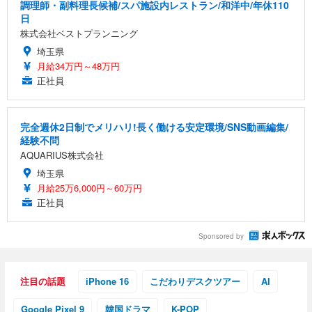
調理師・副料理長候補/スパ施設内レストラン/和洋中/年休110
日
株式会社ベストプランニング
埼玉県
月給34万円～48万円
正社員
完全週休2日制でメリハリ!長く働ける安定環境/SNS動画編集/
経験不問
AQUARIUS株式会社
埼玉県
月給25万6,000円～60万円
正社員
Sponsored by
注目の話題
iPhone 16
こだわりデスクツアー
AI
Google Pixel 9
韓国ドラマ
K-POP