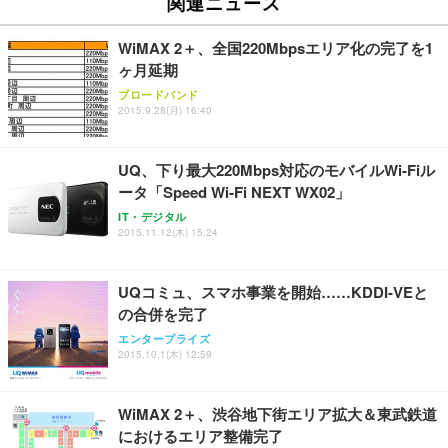
関連ニュース
フック付き（CFI-ZDM1J）
り 単品
能 人間工学 椅子 腰サポート 90度跳ね上げ式アーム
レスト 3Dヘッドレスト ハンガー付き 高反発クッシ
￥49,979
￥1,800
￥7,680
WiMAX 2＋、全国220Mbpsエリア化の完了を1
ョン PCチェア 通気性メッシュ ゲーミング/勉強/事
ヶ月延期
務用 おしゃれ パソコンチェア (ブラック)
ブロードバンド
Sezlife オフィスチェア デスクチェア 疲れない テレ
【整備済み品】Dell E2724HS 27インチ 液晶モニタ
Smart Basic(スマートベーシック) 【Amazon.co.jp
2015.9.28(月) 16:40
ワーク チェア 強化バックレスト 30度ロッキング機
ー フルHD（1920×1080）VA 非光沢 HDMI/DisplayP
限定】 Smart Basic アイリスオーヤマ ペットシーツ
能 人間工学 椅子 腰サポート 90度跳ね上げ式アーム
ort/VGA スピーカー内蔵 高さ調整 スイベル VESA対
超厚型 お徳用 ワイド 100枚入 (x 1) (ケース販売)
レスト 3Dヘッドレスト ハンガー付き 高反発クッシ
応 ComfortView ビジネス向け
￥7,680
￥15,800
￥3,670
UQ、下り最大220Mbps対応のモバイルWi-Fiル
ョン PCチェア 通気性メッシュ ゲーミング/勉強/事
務用 おしゃれ パソコンチェア (ホワイト)
ータ「Speed Wi-Fi NEXT WX02」
ANDWINT オフィスチェア デスクチェア 肘なし メ
【MiniLED/24.5inch/280Hz/FHD】GRAPHT THE S
IT・デジタル
アイリスオーヤマ ペットシーツ 超厚型 お徳用 レギ
ッシュ 通気性 ランバーサポート付き 腰サポート ガ
HOOTER Gaming Monitor 24” Essential ゲーミン
2015.11.12(木) 15:24
ュラー 200枚入【Amazon.co.jp限定】
ス圧無段階昇降 360度回転 キャスター付き コンパク
グモニター QD 24.5インチ 1ms FHD 量子ドット 残
ト 幅52×奥行58.5×高さ84～96cm テレワーク 在宅
像低減 (3年保証 | 輝点保証 | 日本メーカー)
￥3,731
￥4,139
￥34,980
勤務 ブラック
UQコミュ、スマホ事業を開始……KDDI-VEと
の合併を完了
エンタープライズ
2015.10.1(木) 12:59
WiMAX 2＋、渋谷地下街エリア拡大＆東武鉄道
におけるエリア整備完了