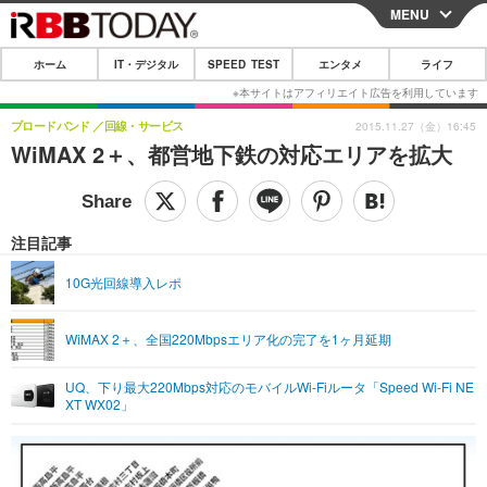
MENU
CLOSE
ホーム
IT・デジタル
SPEED TEST
エンタメ
ライフ
ホーム
IT・デジタル
ブロードバンド
回線・サービス
2015.11.27（金）16:45
WiMAX 2＋、都営地下鉄の対応エリアを拡大
IT・デジタルTOP
スマートフォン
SPEED TEST
ネタ
ガジェット・ツール
エンタメ
注目記事
ショッピング
その他
エンタメTOP
映画・ドラマ
ライフ
10G光回線導入レポ
韓流・K-POP
韓国・芸能
ライフTOP
グルメ
リリース一覧
WiMAX 2＋、全国220Mbpsエリア化の完了を1ヶ月延期
音楽
スポーツ
ペット
ショッピング
プッシュ通知の停止方法
グラビア
ブログ
UQ、下り最大220Mbps対応のモバイルWi-Fiルータ「Speed Wi-Fi NE
その他
XT WX02」
ショッピング
その他