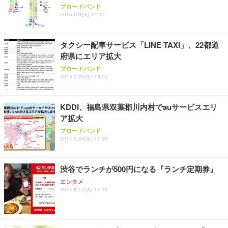
ブロードバンド
2015.6.9(火) 14:12
タクシー配車サービス「LINE TAXI」、22都道
府県にエリア拡大
ブロードバンド
2015.2.25(水) 19:02
KDDI、福島県双葉郡川内村でauサービスエリ
ア拡大
ブロードバンド
2014.9.24(水) 11:29
渋谷でランチが500円になる『ランチ定期券』
エンタメ
2014.8.12(火) 17:10