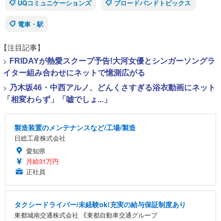
UQコミュニケーションズ
ブロードバンドトピックス
電車・駅
【注目記事】
>
FRIDAYが熱愛スクープ予告!大河女優とシンガーソングラ
イター組み合わせにネットで憶測広がる
>
乃木坂46・中西アルノ、どんくさすぎる浴衣動画にネット
「相変わらず」「嘘でしょ...」
製造装置のメンテナンスなど/工場/製造
日総工産株式会社
愛知県
月給31万円
正社員
タクシードライバー/未経験ok!充実の給与保証制度あり
東都城南交通株式会社 ｟東都自動車交通グループ