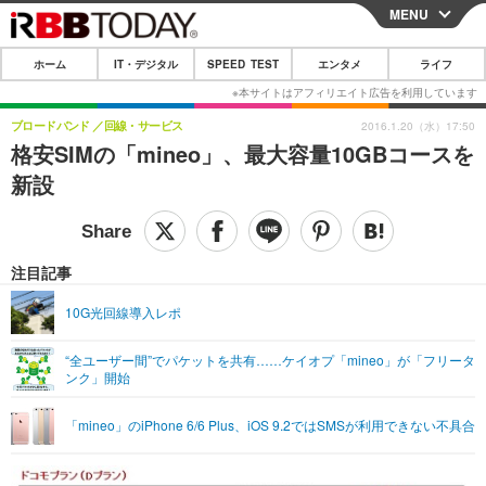
MENU
CLOSE
ホーム
IT・デジタル
SPEED TEST
エンタメ
ライフ
ホーム
IT・デジタル
ブロードバンド
回線・サービス
2016.1.20（水）17:50
格安SIMの「mineo」、最大容量10GBコースを
IT・デジタルTOP
スマートフォン
SPEED TEST
新設
ネタ
ガジェット・ツール
エンタメ
ショッピング
その他
エンタメTOP
映画・ドラマ
ライフ
注目記事
韓流・K-POP
韓国・芸能
ライフTOP
グルメ
リリース一覧
10G光回線導入レポ
音楽
スポーツ
ペット
ショッピング
プッシュ通知の停止方法
“全ユーザー間”でパケットを共有……ケイオプ「mineo」が「フリータ
ンク」開始
グラビア
ブログ
その他
ショッピング
その他
「mineo」のiPhone 6/6 Plus、iOS 9.2ではSMSが利用できない不具合