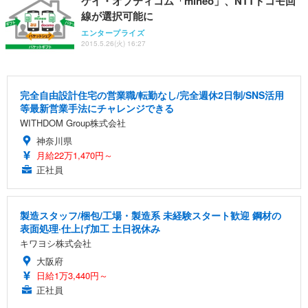
ケイ・オプティコム「mineo」、NTTドコモ回
線が選択可能に
エンタープライズ
2015.5.26(火) 16:27
完全自由設計住宅の営業職/転勤なし/完全週休2日制/SNS活用
等最新営業手法にチャレンジできる
WITHDOM Group株式会社
神奈川県
月給22万1,470円～
正社員
製造スタッフ/梱包/工場・製造系 未経験スタート歓迎 鋼材の
表面処理·仕上げ加工 土日祝休み
キワヨシ株式会社
大阪府
日給1万3,440円～
正社員