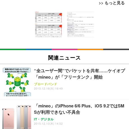
>> もっと見る
[EdoErgo] オフィスチェア 椅子 テレワーク 疲れな
EIZO ビジネス向けプレミアムモニター | FlexScan
Amazonベーシック ペットシーツ 薄型 レギュラー 1
い 跳ね上げ式アームレスト コンパクト 約105度ロッ
EV3240X-WT | 31.5型4K UHD・USB Type-C・ホワ
回使い捨て 無香料 ホワイト 300枚
キング pc 事務椅子 360度回転 座面昇降 強化ナイロ
イト
ン樹脂ベース 通気性メッシュ 在宅ワーク H-WY01
￥3,373
￥5,699
￥105,595
(黒網+黒枠+黒足)
EIZO ビジネス向けプレミアムモニター | FlexScan
SIHOO B100 オフィスチェア／デスクチェア メッシ
Amazonベーシック ペットシーツ 厚型 ワイド 42枚
EV2740X-WT | 27.0型4K UHD・USB Type-C・ホワ
ュチェア 人間工学 疲れない ブラック
x2袋(84枚) ホワイト(吸収面:ライトブルー)
関連ニュース
イト
￥27,999
￥3,234
￥109,572
“全ユーザー間”でパケットを共有……ケイオプ
「mineo」が「フリータンク」開始
Sezlife オフィスチェア デスクチェア 疲れない テレ
【純正品】27"ゲーミングモニター DualSense 充電
ネオ・ルーライフ ネオ・オムツ L 中型犬用 26枚入
ブロードバンド
ワーク チェア 強化バックレスト 30度ロッキング機
2015.12.16(水) 16:49
フック付き（CFI-ZDM1J）
り 単品
能 人間工学 椅子 腰サポート 90度跳ね上げ式アーム
レスト 3Dヘッドレスト ハンガー付き 高反発クッシ
￥49,979
￥1,800
￥7,680
ョン PCチェア 通気性メッシュ ゲーミング/勉強/事
「mineo」のiPhone 6/6 Plus、iOS 9.2ではSM
務用 おしゃれ パソコンチェア (ブラック)
Sが利用できない不具合
Sezlife オフィスチェア デスクチェア 疲れない テレ
【整備済み品】Dell E2724HS 27インチ 液晶モニタ
Smart Basic(スマートベーシック) 【Amazon.co.jp
IT・デジタル
ワーク チェア 強化バックレスト 30度ロッキング機
ー フルHD（1920×1080）VA 非光沢 HDMI/DisplayP
限定】 Smart Basic アイリスオーヤマ ペットシーツ
2015.12.10(木) 14:52
能 人間工学 椅子 腰サポート 90度跳ね上げ式アーム
ort/VGA スピーカー内蔵 高さ調整 スイベル VESA対
超厚型 お徳用 ワイド 100枚入 (x 1) (ケース販売)