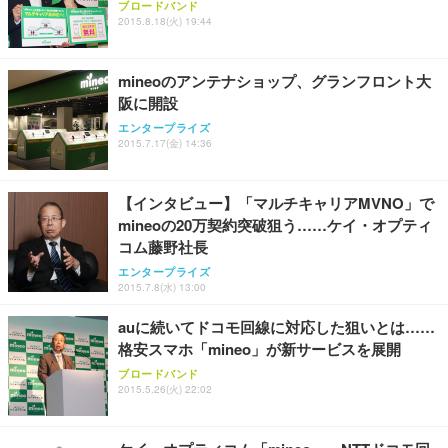
ブロードバンド
2015.8.18(火) 19:44
mineoのアンテナショップ、グランフロント大
阪に開設
エンタープライズ
2015.7.17(金) 14:36
【インタビュー】「マルチキャリアMVNO」で
mineoの20万契約突破狙う……ケイ・オプティ
コム藤野社長
エンタープライズ
2015.7.8(水) 13:00
auに続いてドコモ回線に対応した狙いとは……
格安スマホ「mineo」が新サービスを展開
ブロードバンド
2015.5.26(火) 22:02