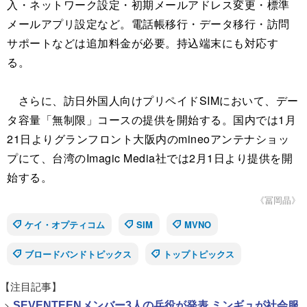
入・ネットワーク設定・初期メールアドレス変更・標準
メールアプリ設定など。電話帳移行・データ移行・訪問
サポートなどは追加料金が必要。持込端末にも対応す
る。
さらに、訪日外国人向けプリペイドSIMにおいて、デー
タ容量「無制限」コースの提供を開始する。国内では1月
21日よりグランフロント大阪内のmineoアンテナショッ
プにて、台湾のImagic Media社では2月1日より提供を開
始する。
《冨岡晶》
ケイ・オプティコム
SIM
MVNO
ブロードバンドトピックス
トップトピックス
【注目記事】
>
SEVENTEENメンバー3人の兵役が発表 ミンギュが社会服