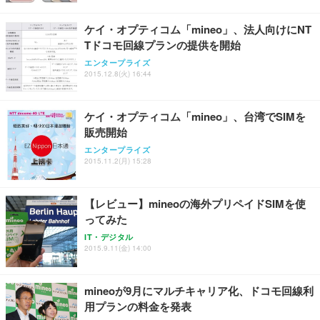
レスト 3Dヘッドレスト ハンガー付き 高反発クッシ
応 ComfortView ビジネス向け
￥7,680
￥15,800
￥3,670
ョン PCチェア 通気性メッシュ ゲーミング/勉強/事
ケイ・オプティコム「mineo」、法人向けにNT
務用 おしゃれ パソコンチェア (ホワイト)
Tドコモ回線プランの提供を開始
ANDWINT オフィスチェア デスクチェア 肘なし メ
【MiniLED/24.5inch/280Hz/FHD】GRAPHT THE S
アイリスオーヤマ ペットシーツ 超厚型 お徳用 レギ
ッシュ 通気性 ランバーサポート付き 腰サポート ガ
HOOTER Gaming Monitor 24” Essential ゲーミン
エンタープライズ
ュラー 200枚入【Amazon.co.jp限定】
ス圧無段階昇降 360度回転 キャスター付き コンパク
グモニター QD 24.5インチ 1ms FHD 量子ドット 残
2015.12.8(火) 16:44
ト 幅52×奥行58.5×高さ84～96cm テレワーク 在宅
像低減 (3年保証 | 輝点保証 | 日本メーカー)
￥3,731
￥4,139
￥34,980
勤務 ブラック
ケイ・オプティコム「mineo」、台湾でSIMを
販売開始
エンタープライズ
2015.11.2(月) 15:28
【レビュー】mineoの海外プリペイドSIMを使
ってみた
IT・デジタル
2015.9.11(金) 14:00
mineoが9月にマルチキャリア化、ドコモ回線利
用プランの料金を発表