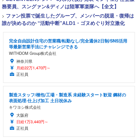
務要員、スングァン&ディノは陸軍軍楽隊へ【全文】
>
ファン投票で誕生したグループ、メンバーの脱退・復帰は
誰が決めるのか “活動中断”ALD1・ゴヌめぐり対立激化
完全自由設計住宅の営業職/転勤なし/完全週休2日制/SNS活用
等最新営業手法にチャレンジできる
WITHDOM Group株式会社
神奈川県
月給22万1,470円～
正社員
製造スタッフ/梱包/工場・製造系 未経験スタート歓迎 鋼材の
表面処理·仕上げ加工 土日祝休み
キワヨシ株式会社
大阪府
日給1万3,440円～
正社員