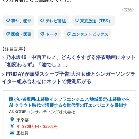
《笠緒》
事件、犯罪
テレビ番組
東京放送（TBS）
医療・医薬
トーク
エンタメトピックス
【注目記事】
>
乃木坂46・中西アルノ、どんくさすぎる浴衣動画にネット
「相変わらず」「嘘でしょ...」
>
FRIDAYが熱愛スクープ予告!大河女優とシンガーソングラ
イター組み合わせにネットで憶測広がる
障がい者雇用/未経験インフラエンジニア/地域限定/未経験から
AI クラウド時代で活躍する次世代型のITエンジニアを目指す
AKKODiSコンサルティング株式会社
東京都
年収306万円～329万円
正社員