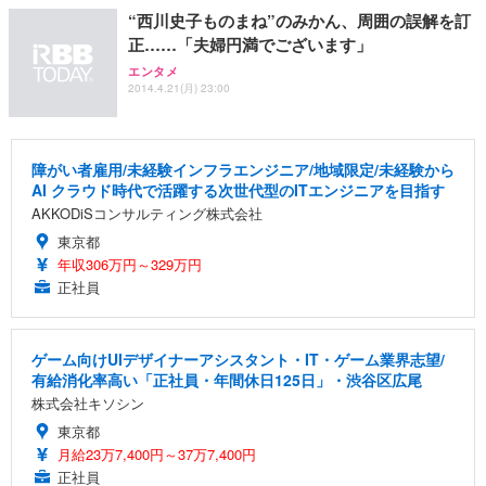
“西川史子ものまね”のみかん、周囲の誤解を訂
正……「夫婦円満でございます」
エンタメ
2014.4.21(月) 23:00
障がい者雇用/未経験インフラエンジニア/地域限定/未経験から
AI クラウド時代で活躍する次世代型のITエンジニアを目指す
AKKODiSコンサルティング株式会社
東京都
年収306万円～329万円
正社員
ゲーム向けUIデザイナーアシスタント・IT・ゲーム業界志望/
有給消化率高い「正社員・年間休日125日」・渋谷区広尾
株式会社キソシン
東京都
月給23万7,400円～37万7,400円
正社員