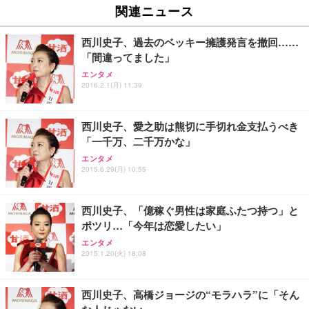
ュチェア 人間工学 疲れない ブラック
x2袋(84枚) ホワイト(吸収面:ライトブルー)
関連ニュース
イト
￥27,999
￥3,234
￥109,572
西川史子、過去のベッキー擁護発言を撤回……
「間違ってました」
Sezlife オフィスチェア デスクチェア 疲れない テレ
【純正品】27"ゲーミングモニター DualSense 充電
ネオ・ルーライフ ネオ・オムツ L 中型犬用 26枚入
エンタメ
ワーク チェア 強化バックレスト 30度ロッキング機
フック付き（CFI-ZDM1J）
り 単品
2016.2.1(月) 11:39
能 人間工学 椅子 腰サポート 90度跳ね上げ式アーム
レスト 3Dヘッドレスト ハンガー付き 高反発クッシ
￥49,979
￥1,800
￥7,680
ョン PCチェア 通気性メッシュ ゲーミング/勉強/事
西川史子、愛之助は熊切に手切れ金支払うべき
務用 おしゃれ パソコンチェア (ブラック)
「一千万、二千万かな」
Sezlife オフィスチェア デスクチェア 疲れない テレ
【整備済み品】Dell E2724HS 27インチ 液晶モニタ
Smart Basic(スマートベーシック) 【Amazon.co.jp
エンタメ
ワーク チェア 強化バックレスト 30度ロッキング機
ー フルHD（1920×1080）VA 非光沢 HDMI/DisplayP
限定】 Smart Basic アイリスオーヤマ ペットシーツ
2015.6.29(月) 10:55
能 人間工学 椅子 腰サポート 90度跳ね上げ式アーム
ort/VGA スピーカー内蔵 高さ調整 スイベル VESA対
超厚型 お徳用 ワイド 100枚入 (x 1) (ケース販売)
レスト 3Dヘッドレスト ハンガー付き 高反発クッシ
応 ComfortView ビジネス向け
￥7,680
￥15,800
￥3,670
ョン PCチェア 通気性メッシュ ゲーミング/勉強/事
西川史子、「億稼ぐ男性は家庭ふたつ持つ」と
務用 おしゃれ パソコンチェア (ホワイト)
ポツリ…「今年は恋愛したい」
ANDWINT オフィスチェア デスクチェア 肘なし メ
【MiniLED/24.5inch/280Hz/FHD】GRAPHT THE S
アイリスオーヤマ ペットシーツ 超厚型 お徳用 レギ
ッシュ 通気性 ランバーサポート付き 腰サポート ガ
HOOTER Gaming Monitor 24” Essential ゲーミン
エンタメ
ュラー 200枚入【Amazon.co.jp限定】
ス圧無段階昇降 360度回転 キャスター付き コンパク
グモニター QD 24.5インチ 1ms FHD 量子ドット 残
2015.1.20(火) 18:08
ト 幅52×奥行58.5×高さ84～96cm テレワーク 在宅
像低減 (3年保証 | 輝点保証 | 日本メーカー)
￥3,731
￥4,139
￥34,980
勤務 ブラック
西川史子、高橋ジョージの“モラハラ”に「そん