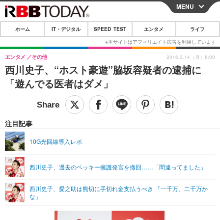
MENU
CLOSE
ホーム
IT・デジタル
SPEED TEST
エンタメ
ライフ
ホーム
IT・デジタル
エンタメ
その他
2016.3.14（月）8:00
西川史子、“ホスト豪遊”脇坂容疑者の逮捕に
IT・デジタルTOP
スマートフォン
SPEED TEST
「遊んでる医者はダメ」
ネタ
ガジェット・ツール
エンタメ
ショッピング
その他
エンタメTOP
映画・ドラマ
ライフ
注目記事
韓流・K-POP
韓国・芸能
ライフTOP
グルメ
リリース一覧
10G光回線導入レポ
音楽
スポーツ
ペット
ショッピング
プッシュ通知の停止方法
西川史子、過去のベッキー擁護発言を撤回……「間違ってました」
グラビア
ブログ
その他
西川史子、愛之助は熊切に手切れ金支払うべき 「一千万、二千万か
ショッピング
その他
な」