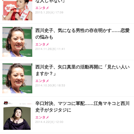
な人じゃない」
エンタメ
2015.1.20(火) 17:09
西川史子、気になる男性の存在明かす……恋愛
の悩みも
エンタメ
2014.11.26(水) 11:41
西川史子、矢口真里の活動再開に「見たい人い
ますか？」
エンタメ
2014.10.30(木) 18:53
辛口対決、マツコに軍配……江角マキコと西川
史子がタジタジに
エンタメ
2014.4.22(火) 12:00