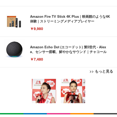
Amazon Fire TV Stick 4K Plus | 映画館のような4K
体験 | ストリーミングメディアプレイヤー
￥9,980
Amazon Echo Dot (エコードット) 第5世代 - Alex
a、センサー搭載、鮮やかなサウンド｜チャコール
￥7,480
>> もっと見る
[EdoErgo] オフィスチェア 椅子 テレワーク 疲れな
EIZO ビジネス向けプレミアムモニター | FlexScan
Amazonベーシック ペットシーツ 薄型 レギュラー 1
い 跳ね上げ式アームレスト コンパクト 約105度ロッ
EV3240X-WT | 31.5型4K UHD・USB Type-C・ホワ
回使い捨て 無香料 ホワイト 300枚
キング pc 事務椅子 360度回転 座面昇降 強化ナイロ
イト
ン樹脂ベース 通気性メッシュ 在宅ワーク H-WY01
￥3,373
￥5,699
￥105,595
(黒網+黒枠+黒足)
EIZO ビジネス向けプレミアムモニター | FlexScan
SIHOO B100 オフィスチェア／デスクチェア メッシ
Amazonベーシック ペットシーツ 厚型 ワイド 42枚
EV2740X-WT | 27.0型4K UHD・USB Type-C・ホワ