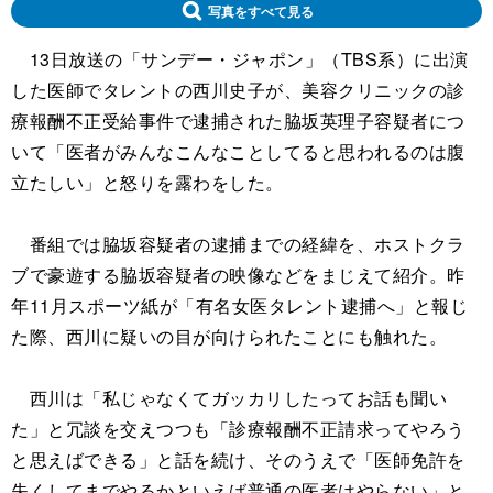
写真をすべて見る
13日放送の「サンデー・ジャポン」（TBS系）に出演
した医師でタレントの西川史子が、美容クリニックの診
療報酬不正受給事件で逮捕された脇坂英理子容疑者につ
いて「医者がみんなこんなことしてると思われるのは腹
立たしい」と怒りを露わをした。
番組では脇坂容疑者の逮捕までの経緯を、ホストクラ
ブで豪遊する脇坂容疑者の映像などをまじえて紹介。昨
年11月スポーツ紙が「有名女医タレント逮捕へ」と報じ
た際、西川に疑いの目が向けられたことにも触れた。
西川は「私じゃなくてガッカリしたってお話も聞い
た」と冗談を交えつつも「診療報酬不正請求ってやろう
と思えばできる」と話を続け、そのうえで「医師免許を
失くしてまでやるかといえば普通の医者はやらない」と