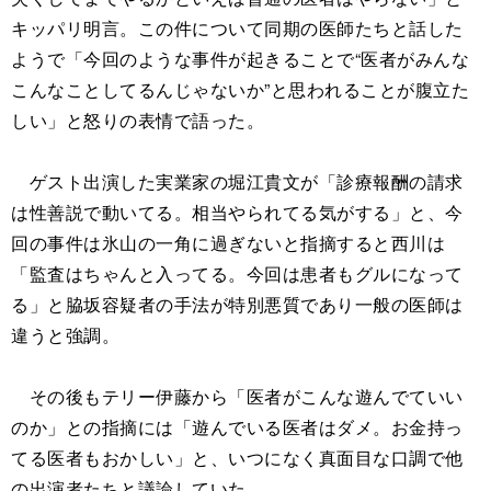
キッパリ明言。この件について同期の医師たちと話した
ようで「今回のような事件が起きることで“医者がみんな
こんなことしてるんじゃないか”と思われることが腹立た
しい」と怒りの表情で語った。
ゲスト出演した実業家の堀江貴文が「診療報酬の請求
は性善説で動いてる。相当やられてる気がする」と、今
回の事件は氷山の一角に過ぎないと指摘すると西川は
「監査はちゃんと入ってる。今回は患者もグルになって
る」と脇坂容疑者の手法が特別悪質であり一般の医師は
違うと強調。
その後もテリー伊藤から「医者がこんな遊んでていい
のか」との指摘には「遊んでいる医者はダメ。お金持っ
てる医者もおかしい」と、いつになく真面目な口調で他
の出演者たちと議論していた。