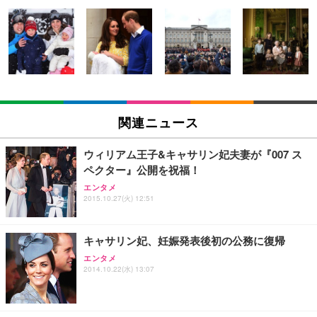
[EdoErgo] オフィスチェア 椅子 テレワーク 疲れな
EIZO ビジネス向けプレミアムモニター | FlexScan
Amazonベーシック ペットシーツ 薄型 レギュラー 1
い 跳ね上げ式アームレスト コンパクト 約105度ロッ
EV3240X-WT | 31.5型4K UHD・USB Type-C・ホワ
回使い捨て 無香料 ホワイト 300枚
キング pc 事務椅子 360度回転 座面昇降 強化ナイロ
イト
ン樹脂ベース 通気性メッシュ 在宅ワーク H-WY01
￥3,373
￥5,699
￥105,595
(黒網+黒枠+黒足)
EIZO ビジネス向けプレミアムモニター | FlexScan
SIHOO B100 オフィスチェア／デスクチェア メッシ
Amazonベーシック ペットシーツ 厚型 ワイド 42枚
EV2740X-WT | 27.0型4K UHD・USB Type-C・ホワ
ュチェア 人間工学 疲れない ブラック
x2袋(84枚) ホワイト(吸収面:ライトブルー)
関連ニュース
イト
￥27,999
￥3,234
￥109,572
ウィリアム王子&キャサリン妃夫妻が『007 ス
ペクター』公開を祝福！
Sezlife オフィスチェア デスクチェア 疲れない テレ
【純正品】27"ゲーミングモニター DualSense 充電
ネオ・ルーライフ ネオ・オムツ L 中型犬用 26枚入
エンタメ
ワーク チェア 強化バックレスト 30度ロッキング機
2015.10.27(火) 12:51
フック付き（CFI-ZDM1J）
り 単品
能 人間工学 椅子 腰サポート 90度跳ね上げ式アーム
レスト 3Dヘッドレスト ハンガー付き 高反発クッシ
￥49,979
￥1,800
￥7,680
ョン PCチェア 通気性メッシュ ゲーミング/勉強/事
キャサリン妃、妊娠発表後初の公務に復帰
務用 おしゃれ パソコンチェア (ブラック)
エンタメ
Sezlife オフィスチェア デスクチェア 疲れない テレ
【整備済み品】Dell E2724HS 27インチ 液晶モニタ
Smart Basic(スマートベーシック) 【Amazon.co.jp
2014.10.22(水) 13:07
ワーク チェア 強化バックレスト 30度ロッキング機
ー フルHD（1920×1080）VA 非光沢 HDMI/DisplayP
限定】 Smart Basic アイリスオーヤマ ペットシーツ
能 人間工学 椅子 腰サポート 90度跳ね上げ式アーム
ort/VGA スピーカー内蔵 高さ調整 スイベル VESA対
超厚型 お徳用 ワイド 100枚入 (x 1) (ケース販売)
レスト 3Dヘッドレスト ハンガー付き 高反発クッシ
応 ComfortView ビジネス向け
￥7,680
￥15,800
￥3,670
ョン PCチェア 通気性メッシュ ゲーミング/勉強/事