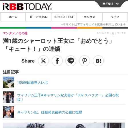
MENU
CLOSE
ホーム
IT・デジタル
SPEED TEST
エンタメ
ライフ
ホーム
IT・デジタル
エンタメ
その他
2016.5.2（月）21:33
満1歳のシャーロット王女に「おめでとう」
IT・デジタルTOP
スマートフォン
SPEED TEST
「キュート！」の連鎖
ネタ
ガジェット・ツール
エンタメ
ショッピング
その他
エンタメTOP
映画・ドラマ
ライフ
注目記事
韓流・K-POP
韓国・芸能
ライフTOP
グルメ
リリース一覧
10G光回線導入レポ
音楽
スポーツ
ペット
ショッピング
プッシュ通知の停止方法
ウィリアム王子&キャサリン妃夫妻が『007 スペクター』公開を祝
福！
グラビア
ブログ
その他
ショッピング
その他
キャサリン妃、妊娠発表後初の公務に復帰