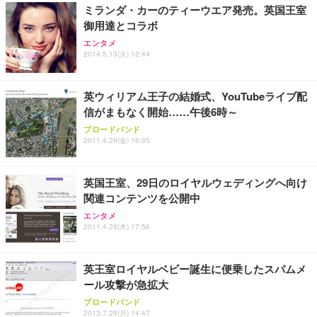
ミランダ・カーのティーウエア発売。英国王室
務用 おしゃれ パソコンチェア (ホワイト)
御用達とコラボ
ANDWINT オフィスチェア デスクチェア 肘なし メ
【MiniLED/24.5inch/280Hz/FHD】GRAPHT THE S
アイリスオーヤマ ペットシーツ 超厚型 お徳用 レギ
ッシュ 通気性 ランバーサポート付き 腰サポート ガ
HOOTER Gaming Monitor 24” Essential ゲーミン
エンタメ
ュラー 200枚入【Amazon.co.jp限定】
ス圧無段階昇降 360度回転 キャスター付き コンパク
グモニター QD 24.5インチ 1ms FHD 量子ドット 残
2014.5.13(火) 12:44
ト 幅52×奥行58.5×高さ84～96cm テレワーク 在宅
像低減 (3年保証 | 輝点保証 | 日本メーカー)
￥3,731
￥4,139
￥34,980
勤務 ブラック
英ウィリアム王子の結婚式、YouTubeライブ配
信がまもなく開始……午後6時～
ブロードバンド
2011.4.29(金) 16:35
英国王室、29日のロイヤルウェディングへ向け
関連コンテンツを公開中
エンタメ
2011.4.28(木) 17:56
英王室ロイヤルベビー誕生に便乗したスパムメ
ール攻撃が急拡大
ブロードバンド
2013.7.29(月) 14:47