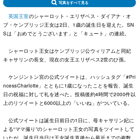
写真をすべて見る
英国王室
のシャーロット・エリザベス・ダイアナ・オ
ブ・ケンブリッジ王女は2日、1歳の誕生日を迎えた。SN
Sは「おめでとうございます」と「キュート」の連続。
シャーロット王女はケンブリッジ公ウィリアムと同妃
キャサリンの長女、現在の女王エリザベス2世のひ孫。
ケンジントン宮の公式ツイートは、ハッシュタグ「#Pri
ncessCharlotte」とともに1歳になったことを報告、誕生
日の祝福に対して礼を述べた。投稿後約4時間で2000件以
上のリツイートと6000以上の「いいね」がついている。
公式ツイートは誕生日前日の1日に、母キャサリン妃に
よる“ママ撮り”のシャーロット王女の写真をツイートして
いたが、誕生日当日は王女誕生直後から最近までの複数