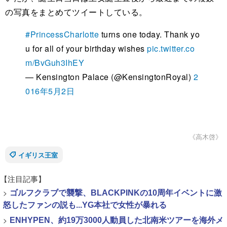
の写真をまとめてツイートしている。
#PrincessCharlotte
turns one today. Thank yo
u for all of your birthday wishes
pic.twitter.co
m/BvGuh3IhEY
— Kensington Palace (@KensingtonRoyal)
2
016年5月2日
《高木啓》
イギリス王室
【注目記事】
>
ゴルフクラブで襲撃、BLACKPINKの10周年イベントに激
怒したファンの説も...YG本社で女性が暴れる
>
ENHYPEN、約19万3000人動員した北南米ツアーを海外メ