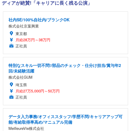
ディアが絶賛!「キャリアに長く残る公演」
社内SE/100%自社内/ブランクOK
株式会社京葉興業
東京都
月給28万円～38万円
正社員
特別なスキル一切不問!/部品のチェック・仕分け担当/賞与年2
回/未経験活躍
株式会社GUM
埼玉県
月給27万5,000円～50万円
正社員
データ入力事務/オフィススタッフ/学歴不問/キャリアアップ可
能/有給取得率高め/マニュアル完備
MeilleureVie株式会社