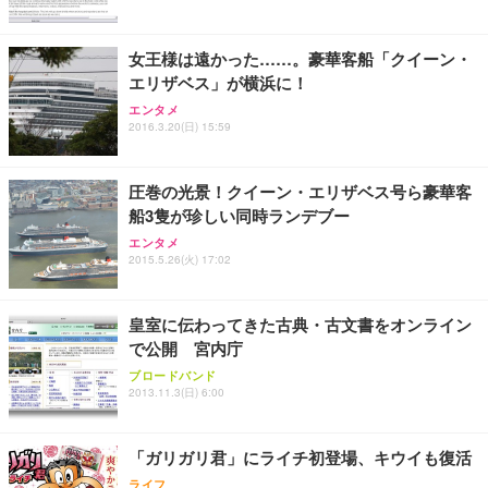
女王様は遠かった……。豪華客船「クイーン・
エリザベス」が横浜に！
エンタメ
2016.3.20(日) 15:59
圧巻の光景！クイーン・エリザベス号ら豪華客
船3隻が珍しい同時ランデブー
エンタメ
2015.5.26(火) 17:02
皇室に伝わってきた古典・古文書をオンライン
で公開 宮内庁
ブロードバンド
2013.11.3(日) 6:00
「ガリガリ君」にライチ初登場、キウイも復活
ライフ