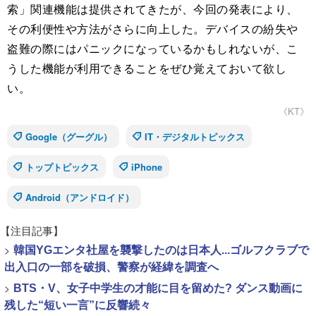
索」関連機能は提供されてきたが、今回の発表により、
その利便性や方法がさらに向上した。デバイスの紛失や
盗難の際にはパニックになっているかもしれないが、こ
うした機能が利用できることをぜひ覚えておいて欲し
い。
《KT》
Google（グーグル）
IT・デジタルトピックス
トップトピックス
iPhone
Android（アンドロイド）
【注目記事】
>
韓国YGエンタ社屋を襲撃したのは日本人...ゴルフクラブで
出入口の一部を破損、警察が経緯を調査へ
>
BTS・V、女子中学生の才能に目を留めた? ダンス動画に
残した“短い一言”に反響続々