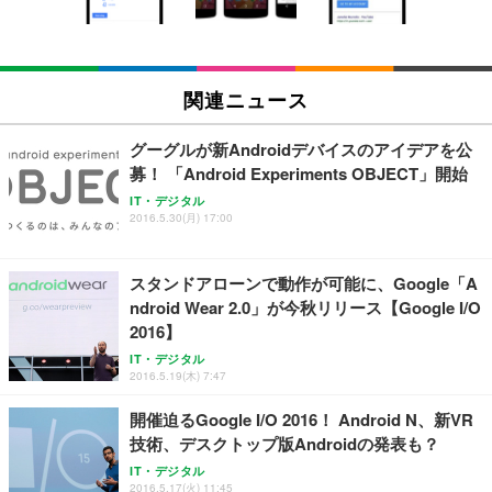
￥5,699
￥105,595
(黒網+黒枠+黒足)
EIZO ビジネス向けプレミアムモニター | FlexScan
SIHOO B100 オフィスチェア／デスクチェア メッシ
Amazonベーシック ペットシーツ 厚型 ワイド 42枚
EV2740X-WT | 27.0型4K UHD・USB Type-C・ホワ
ュチェア 人間工学 疲れない ブラック
x2袋(84枚) ホワイト(吸収面:ライトブルー)
関連ニュース
イト
￥27,999
￥3,234
￥109,572
グーグルが新Androidデバイスのアイデアを公
募！ 「Android Experiments OBJECT」開始
Sezlife オフィスチェア デスクチェア 疲れない テレ
【純正品】27"ゲーミングモニター DualSense 充電
ネオ・ルーライフ ネオ・オムツ L 中型犬用 26枚入
IT・デジタル
ワーク チェア 強化バックレスト 30度ロッキング機
2016.5.30(月) 17:00
フック付き（CFI-ZDM1J）
り 単品
能 人間工学 椅子 腰サポート 90度跳ね上げ式アーム
レスト 3Dヘッドレスト ハンガー付き 高反発クッシ
￥49,979
￥1,800
￥7,680
ョン PCチェア 通気性メッシュ ゲーミング/勉強/事
スタンドアローンで動作が可能に、Google「A
務用 おしゃれ パソコンチェア (ブラック)
ndroid Wear 2.0」が今秋リリース【Google I/O
Sezlife オフィスチェア デスクチェア 疲れない テレ
【整備済み品】Dell E2724HS 27インチ 液晶モニタ
Smart Basic(スマートベーシック) 【Amazon.co.jp
2016】
ワーク チェア 強化バックレスト 30度ロッキング機
ー フルHD（1920×1080）VA 非光沢 HDMI/DisplayP
限定】 Smart Basic アイリスオーヤマ ペットシーツ
能 人間工学 椅子 腰サポート 90度跳ね上げ式アーム
ort/VGA スピーカー内蔵 高さ調整 スイベル VESA対
超厚型 お徳用 ワイド 100枚入 (x 1) (ケース販売)
IT・デジタル
2016.5.19(木) 7:47
レスト 3Dヘッドレスト ハンガー付き 高反発クッシ
応 ComfortView ビジネス向け
￥7,680
￥15,800
￥3,670
ョン PCチェア 通気性メッシュ ゲーミング/勉強/事
開催迫るGoogle I/O 2016！ Android N、新VR
務用 おしゃれ パソコンチェア (ホワイト)
技術、デスクトップ版Androidの発表も？
ANDWINT オフィスチェア デスクチェア 肘なし メ
【MiniLED/24.5inch/280Hz/FHD】GRAPHT THE S
アイリスオーヤマ ペットシーツ 超厚型 お徳用 レギ
ッシュ 通気性 ランバーサポート付き 腰サポート ガ
HOOTER Gaming Monitor 24” Essential ゲーミン
IT・デジタル
ュラー 200枚入【Amazon.co.jp限定】
ス圧無段階昇降 360度回転 キャスター付き コンパク
グモニター QD 24.5インチ 1ms FHD 量子ドット 残
2016.5.17(火) 11:45