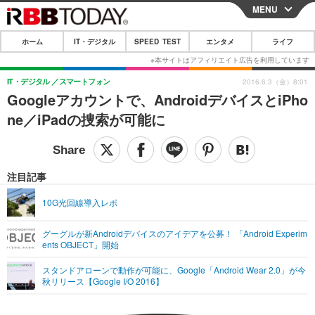
MENU
CLOSE
ホーム
IT・デジタル
SPEED TEST
エンタメ
ライフ
ホーム
IT・デジタル
IT・デジタル
スマートフォン
2016.6.3（金）8:01
Googleアカウントで、AndroidデバイスとiPho
IT・デジタルTOP
スマートフォン
SPEED TEST
ne／iPadの捜索が可能に
ネタ
ガジェット・ツール
エンタメ
ショッピング
その他
エンタメTOP
映画・ドラマ
ライフ
注目記事
韓流・K-POP
韓国・芸能
ライフTOP
グルメ
リリース一覧
10G光回線導入レポ
音楽
スポーツ
ペット
ショッピング
プッシュ通知の停止方法
グーグルが新Androidデバイスのアイデアを公募！ 「Android Experim
ents OBJECT」開始
グラビア
ブログ
その他
スタンドアローンで動作が可能に、Google「Android Wear 2.0」が今
ショッピング
その他
秋リリース【Google I/O 2016】