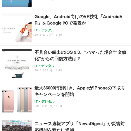
ト 幅52×奥行58.5×高さ84～96cm テレワーク 在宅
像低減 (3年保証 | 輝点保証 | 日本メーカー)
￥3,731
￥4,139
￥34,980
勤務 ブラック
Google、Android向けのVR技術「AndroidV
R」をGoogle I/Oで発表か
IT・デジタル
2016.5.12(木) 15:30
不具合い続出のiOS 9.3、“ハマった場合”“文鎮
化”からの回復方法は？
IT・デジタル
2016.3.28(月) 11:43
最大36000円割引き、AppleがiPhoneの下取り
キャンペーンを開始
IT・デジタル
2016.3.23(水) 12:23
ニュース速報アプリ「NewsDigest」が災害対
応機能を新たに追加