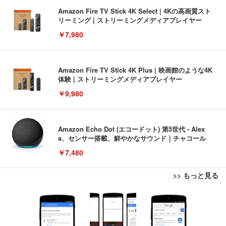
Amazon Fire TV Stick 4K Select | 4Kの高画質スト
リーミング | ストリーミングメディアプレイヤー
￥7,980
Amazon Fire TV Stick 4K Plus | 映画館のような4K
体験 | ストリーミングメディアプレイヤー
￥9,980
Amazon Echo Dot (エコードット) 第5世代 - Alex
a、センサー搭載、鮮やかなサウンド｜チャコール
￥7,480
>> もっと見る
[EdoErgo] オフィスチェア 椅子 テレワーク 疲れな
EIZO ビジネス向けプレミアムモニター | FlexScan
Amazonベーシック ペットシーツ 薄型 レギュラー 1
い 跳ね上げ式アームレスト コンパクト 約105度ロッ
EV3240X-WT | 31.5型4K UHD・USB Type-C・ホワ
回使い捨て 無香料 ホワイト 300枚
キング pc 事務椅子 360度回転 座面昇降 強化ナイロ
イト
ン樹脂ベース 通気性メッシュ 在宅ワーク H-WY01
￥3,373