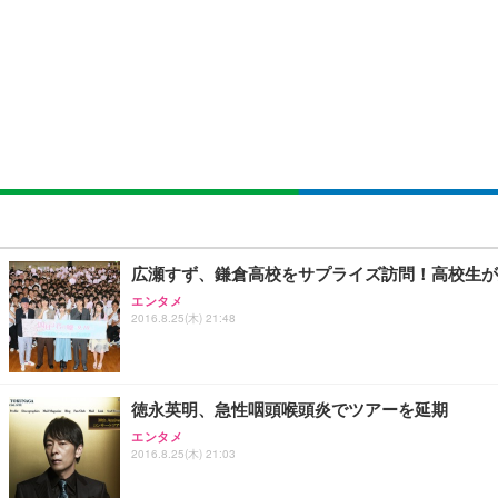
EIZO ビジネス向けプレミアムモニター | FlexScan EV3240
Amazonベーシック ペットシーツ 薄型 レギュラー 1回使
(黒網+黒枠+黒足)
￥105,595
￥3,373
￥5,699
SIHOO B100 オフィスチェア／デスクチェア メッシュ
EIZO ビジネス向けプレミアムモニター | FlexScan EV2740
Amazonベーシック ペットシーツ 厚型 ワイド 42枚x2袋
￥27,999
￥109,572
￥3,234
Sezlife オフィスチェア デスクチェア 疲れない テレ
【純正品】27"ゲーミングモニター DualSense 充電フック
ネオ・ルーライフ ネオ・オムツ L 中型犬用 26枚入り 単
広瀬すず、鎌倉高校をサプライズ訪問！高校生が
ション PCチェア 通気性メッシュ ゲーミング/勉強/事務用
￥49,979
￥1,800
エンタメ
￥7,680
2016.8.25(木) 21:48
Sezlife オフィスチェア デスクチェア 疲れない テレ
【整備済み品】Dell E2724HS 27インチ 液晶モニター フルH
Smart Basic(スマートベーシック) 【Amazon.co.jp
ション PCチェア 通気性メッシュ ゲーミング/勉強/事務用
徳永英明、急性咽頭喉頭炎でツアーを延期
￥15,800
￥3,670
￥7,680
エンタメ
2016.8.25(木) 21:03