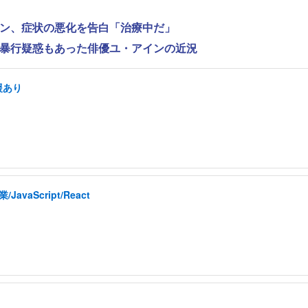
ンヨン、症状の悪化を告白「治療中だ」
性的暴行疑惑もあった俳優ユ・アインの近況
援あり
aScript/React