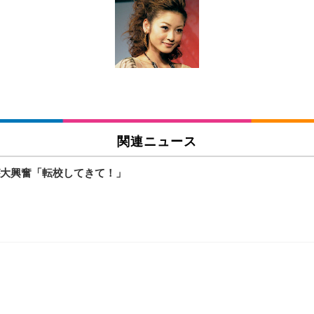
X-WT | 31.5型4K UHD・USB Type-C・ホワイト
い捨て 無香料 ホワイト 300枚
チェア 人間工学 疲れない ブラック
X-WT | 27.0型4K UHD・USB Type-C・ホワイト
(84枚) ホワイト(吸収面:ライトブルー)
関連ニュース
ワーク チェア 強化バックレスト 30度ロッキング機能 人間工学 椅子 腰サポー
付き（CFI-ZDM1J）
品
大興奮「転校してきて！」
 おしゃれ パソコンチェア (ブラック)
ワーク チェア 強化バックレスト 30度ロッキング機能 人間工学 椅子 腰サポー
D（1920×1080）VA 非光沢 HDMI/DisplayPort/VGA スピーカー内蔵 
限定】 Smart Basic アイリスオーヤマ ペットシーツ 超厚型 お徳用 ワイド 100枚入 
 おしゃれ パソコンチェア (ホワイト)