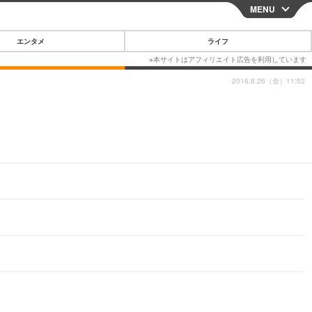
MENU
CLOSE
エンタメ
ライフ
2016.8.26（金）11:52
スマートフォン
ガジェット・ツール
その他
映画・ドラマ
韓国・芸能
グルメ
スポーツ
ショッピング
ブログ
その他