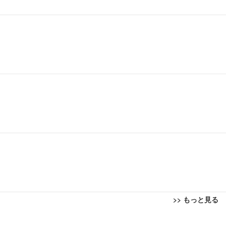
>> もっと見る
回転 座面昇降 強化ナイロン樹脂ベース 通気性メッシュ 在宅ワーク H-WY01