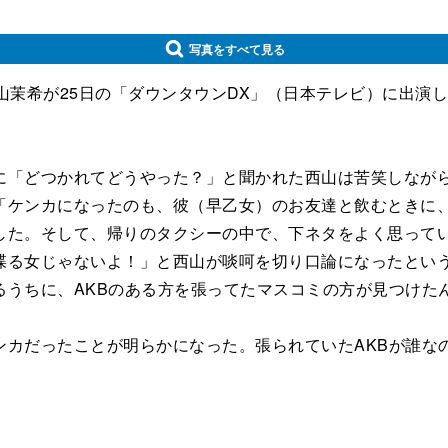
写真をすべて見る
茉希が25日の「ダウンタウンDX」（日本テレビ）に出演
「どつかれてどうやった？」と聞かれた西山は苦笑しながら
「ケンカになったのも、彼（早乙女）のお友達と飲むときに
した。そして、帰りのタクシーの中で、下ネタをよく思って
喋る女じゃないよ！」と西山が啖呵を切り口論になったとい
るうちに、AKBのある方を張ってたマスコミの方が見つけた
カだったことが明らかになった。張られていたAKBが誰な