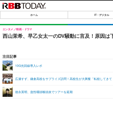
ホーム
IT・デジタル
ホーム
IT・デジタル
エンタメ
映画・ドラマ
西山茉希、早乙女太一のDV騒動に言及！原因は
IT・デジタルTOP
SPEED TEST
ネタ
エンタメ
注目記事
ショッピング
エンタメTOP
ライフ
10G光回線導入レポ
韓流・K-POP
ライフTOP
リリース一覧
広瀬すず、鎌倉高校をサプライズ訪問！高校生が大興奮「転校してきて
音楽
ペット
プッシュ通知の停止方法
グラビア
その他
徳永英明、急性咽頭喉頭炎でツアーを延期
ショッピング