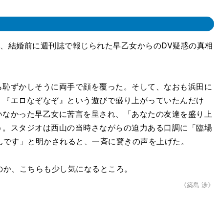
し、結婚前に週刊誌で報じられた早乙女からのDV疑惑の真相
恥ずかしそうに両手で顔を覆った。そして、なおも浜田に
、『エロなぞなぞ』という遊びで盛り上がっていたんだけ
いなかった早乙女に苦言を呈され、「あなたの友達を盛り上
う。スタジオは西山の当時さながらの迫力ある口調に「臨場
んです」と明かされると、一斉に驚きの声を上げた。
のか、こちらも少し気になるところ。
《築島 渉》