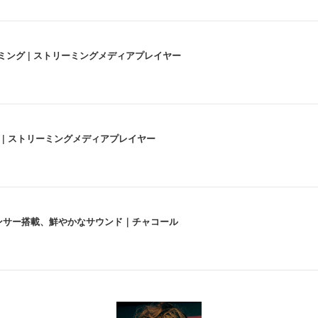
高画質ストリーミング | ストリーミングメディアプレイヤー
うな4K体験 | ストリーミングメディアプレイヤー
lexa、センサー搭載、鮮やかなサウンド｜チャコール
 跳ね上げ式アームレスト コンパクト 約105度ロッキング pc 事務椅子 360度