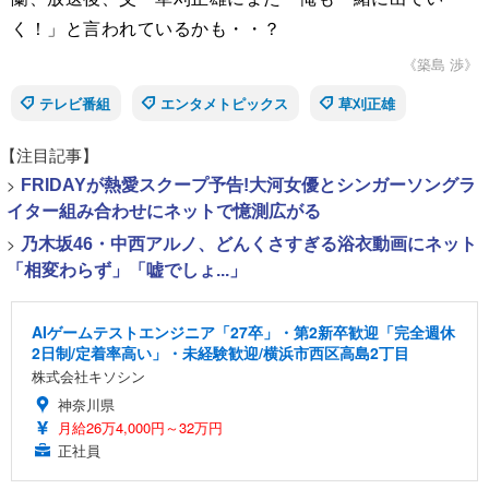
く！」と言われているかも・・？
《築島 渉》
テレビ番組
エンタメトピックス
草刈正雄
【注目記事】
>
FRIDAYが熱愛スクープ予告!大河女優とシンガーソングラ
イター組み合わせにネットで憶測広がる
>
乃木坂46・中西アルノ、どんくさすぎる浴衣動画にネット
「相変わらず」「嘘でしょ...」
AIゲームテストエンジニア「27卒」・第2新卒歓迎「完全週休
2日制/定着率高い」・未経験歓迎/横浜市西区高島2丁目
株式会社キソシン
神奈川県
月給26万4,000円～32万円
正社員