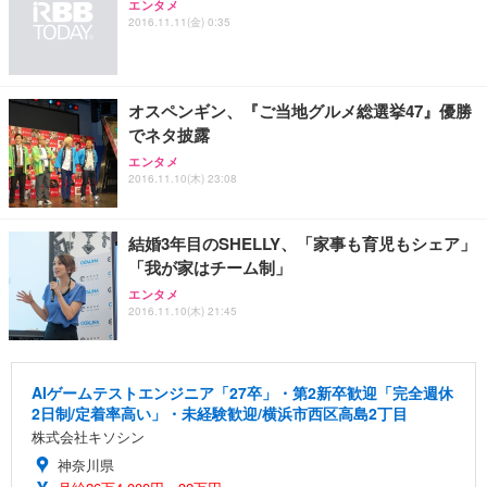
エンタメ
2016.11.11(金) 0:35
Sezlife オフィスチェア デスクチェア 疲れない テレ
【純正品】27"ゲーミングモニター DualSense 充電
ネオ・ルーライフ ネオ・オムツ L 中型犬用 26枚入
ワーク チェア 強化バックレスト 30度ロッキング機
フック付き（CFI-ZDM1J）
り 単品
能 人間工学 椅子 腰サポート 90度跳ね上げ式アーム
レスト 3Dヘッドレスト ハンガー付き 高反発クッシ
￥49,979
￥1,800
￥7,680
ョン PCチェア 通気性メッシュ ゲーミング/勉強/事
オスペンギン、『ご当地グルメ総選挙47』優勝
務用 おしゃれ パソコンチェア (ブラック)
でネタ披露
Sezlife オフィスチェア デスクチェア 疲れない テレ
【整備済み品】Dell E2724HS 27インチ 液晶モニタ
Smart Basic(スマートベーシック) 【Amazon.co.jp
エンタメ
ワーク チェア 強化バックレスト 30度ロッキング機
ー フルHD（1920×1080）VA 非光沢 HDMI/DisplayP
限定】 Smart Basic アイリスオーヤマ ペットシーツ
2016.11.10(木) 23:08
能 人間工学 椅子 腰サポート 90度跳ね上げ式アーム
ort/VGA スピーカー内蔵 高さ調整 スイベル VESA対
超厚型 お徳用 ワイド 100枚入 (x 1) (ケース販売)
レスト 3Dヘッドレスト ハンガー付き 高反発クッシ
応 ComfortView ビジネス向け
￥7,680
￥15,800
￥3,670
ョン PCチェア 通気性メッシュ ゲーミング/勉強/事
結婚3年目のSHELLY、「家事も育児もシェア」
務用 おしゃれ パソコンチェア (ホワイト)
「我が家はチーム制」
ANDWINT オフィスチェア デスクチェア 肘なし メ
【MiniLED/24.5inch/280Hz/FHD】GRAPHT THE S
アイリスオーヤマ ペットシーツ 超厚型 お徳用 レギ
エンタメ
ッシュ 通気性 ランバーサポート付き 腰サポート ガ
HOOTER Gaming Monitor 24” Essential ゲーミン
ュラー 200枚入【Amazon.co.jp限定】
2016.11.10(木) 21:45
ス圧無段階昇降 360度回転 キャスター付き コンパク
グモニター QD 24.5インチ 1ms FHD 量子ドット 残
ト 幅52×奥行58.5×高さ84～96cm テレワーク 在宅
像低減 (3年保証 | 輝点保証 | 日本メーカー)
￥3,731
￥4,139
￥34,980
勤務 ブラック
AIゲームテストエンジニア「27卒」・第2新卒歓迎「完全週休
2日制/定着率高い」・未経験歓迎/横浜市西区高島2丁目
株式会社キソシン
神奈川県