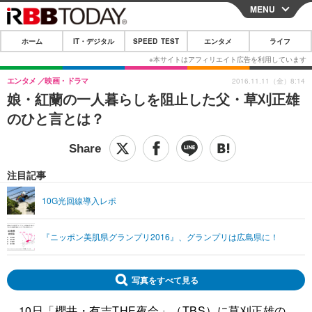
MENU
CLOSE
ホーム
IT・デジタル
SPEED TEST
エンタメ
ライフ
ホーム
IT・デジタル
エンタメ
映画・ドラマ
2016.11.11（金）8:14
娘・紅蘭の一人暮らしを阻止した父・草刈正雄
IT・デジタルTOP
スマートフォン
SPEED TEST
のひと言とは？
ネタ
ガジェット・ツール
エンタメ
ショッピング
その他
エンタメTOP
映画・ドラマ
ライフ
注目記事
韓流・K-POP
韓国・芸能
ライフTOP
グルメ
リリース一覧
10G光回線導入レポ
音楽
スポーツ
ペット
ショッピング
プッシュ通知の停止方法
『ニッポン美肌県グランプリ2016』、グランプリは広島県に！
グラビア
ブログ
その他
ショッピング
その他
写真をすべて見る
10日「櫻井・有吉THE夜会」（TBS）に草刈正雄の