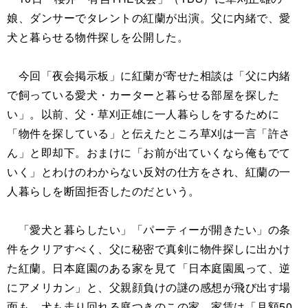
娘、ダンサーでタレントの紅蘭が出演。父に内緒で、愛
犬と暮らせる物件探しを公開した。
今回「夜会掲示板」に紅蘭が寄せた相談は「父に内緒
で飼っている愛犬・カーターと暮らせる部屋を探した
い」。以前、父・草刈正雄に一人暮らしをするために
「物件を探している」と伝えたところ草刈は一言「許さ
ん」と即却下。おまけに「お前が出ていくなら俺もでて
いく」とわけのわからない反対の仕方をされ、紅蘭の一
人暮らしを断固拒否したのだという。
「愛犬と暮らしたい」「パーティーが開きたい」の条
件をクリアすべく、父に秘密で真剣に物件探しに出かけ
た紅蘭。日本庭園のある家を見て「日本庭園風って、逆
にアメリカン」と、父親顔負けの謎の感想が飛び出す場
面も。犬も走り回れる庭つきのこの家、家賃は「月額50