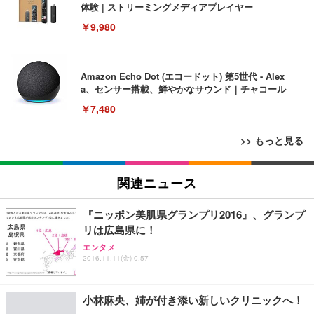
体験 | ストリーミングメディアプレイヤー
￥9,980
Amazon Echo Dot (エコードット) 第5世代 - Alex
a、センサー搭載、鮮やかなサウンド｜チャコール
￥7,480
>> もっと見る
[EdoErgo] オフィスチェア 椅子 テレワーク 疲れな
EIZO ビジネス向けプレミアムモニター | FlexScan
Amazonベーシック ペットシーツ 薄型 レギュラー 1
い 跳ね上げ式アームレスト コンパクト 約105度ロッ
EV3240X-WT | 31.5型4K UHD・USB Type-C・ホワ
関連ニュース
回使い捨て 無香料 ホワイト 300枚
キング pc 事務椅子 360度回転 座面昇降 強化ナイロ
イト
ン樹脂ベース 通気性メッシュ 在宅ワーク H-WY01
￥3,373
￥5,699
￥105,595
『ニッポン美肌県グランプリ2016』、グランプ
(黒網+黒枠+黒足)
リは広島県に！
エンタメ
EIZO ビジネス向けプレミアムモニター | FlexScan
SIHOO B100 オフィスチェア／デスクチェア メッシ
Amazonベーシック ペットシーツ 厚型 ワイド 42枚
2016.11.11(金) 0:57
EV2740X-WT | 27.0型4K UHD・USB Type-C・ホワ
ュチェア 人間工学 疲れない ブラック
x2袋(84枚) ホワイト(吸収面:ライトブルー)
イト
￥27,999
￥3,234
￥109,572
小林麻央、姉が付き添い新しいクリニックへ！