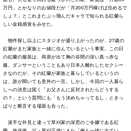
万円」とかなりのお値段だが「月200万円稼げば住めるで
しょ？」とこれまたぶっ飛んだキャラで知られる紅蘭ら
しい金銭感覚をみせた。
物件探し以上にスタジオが盛り上がったのが、27歳の
紅蘭がまだ家族と一緒に住んでいるという事実。この日
の紅蘭の服装は、両肩が出て胸の谷間の深い真っ赤な
服。ダンサーということもあり日本人離れしたセクシー
さなのだが、その紅蘭が家族と暮らしているというの
は、誰が聞いても意外の一言。しかし、今回の一人暮ら
しへの決意は固く「お父さんに反対されたらどうする
の？」という質問にも「もう決めちゃってるし」ときっ
ぱりと断言する場面も合った。
派手な外見と違って草刈家の深窓のご令嬢である紅
蘭、放送後、父・草刈正雄にまた「俺も一緒に出てい