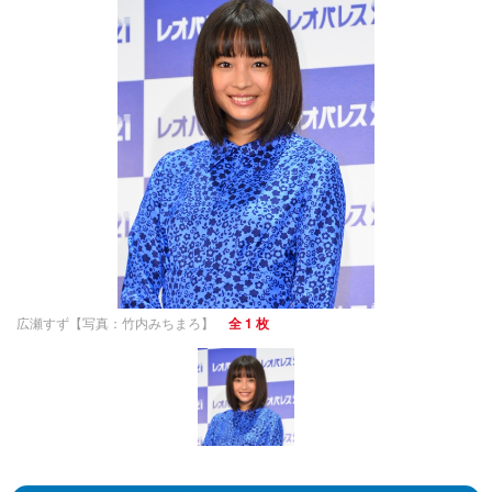
広瀬すず【写真：竹内みちまろ】
全 1 枚