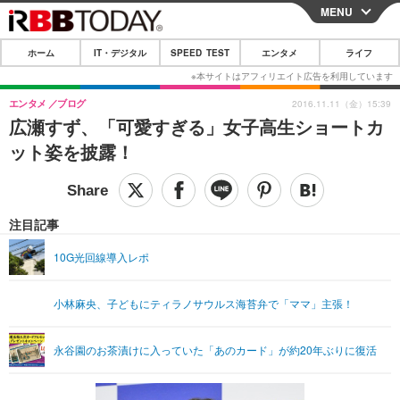
MENU
CLOSE
ホーム
IT・デジタル
SPEED TEST
エンタメ
ライフ
ホーム
IT・デジタル
エンタメ
ブログ
2016.11.11（金）15:39
広瀬すず、「可愛すぎる」女子高生ショートカ
IT・デジタルTOP
スマートフォン
SPEED TEST
ット姿を披露！
ネタ
ガジェット・ツール
エンタメ
ショッピング
その他
エンタメTOP
映画・ドラマ
ライフ
注目記事
韓流・K-POP
韓国・芸能
ライフTOP
グルメ
リリース一覧
10G光回線導入レポ
音楽
スポーツ
ペット
ショッピング
プッシュ通知の停止方法
小林麻央、子どもにティラノサウルス海苔弁で「ママ」主張！
グラビア
ブログ
その他
ショッピング
その他
永谷園のお茶漬けに入っていた「あのカード」が約20年ぶりに復活