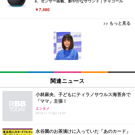
a、センサー搭載、鮮やかなサウンド｜チャコール
￥7,480
>> もっと見る
[EdoErgo] オフィスチェア 椅子 テレワーク 疲れな
EIZO ビジネス向けプレミアムモニター | FlexScan
Amazonベーシック ペットシーツ 薄型 レギュラー 1
い 跳ね上げ式アームレスト コンパクト 約105度ロッ
EV3240X-WT | 31.5型4K UHD・USB Type-C・ホワ
回使い捨て 無香料 ホワイト 300枚
キング pc 事務椅子 360度回転 座面昇降 強化ナイロ
イト
ン樹脂ベース 通気性メッシュ 在宅ワーク H-WY01
￥3,373
￥5,699
￥105,595
(黒網+黒枠+黒足)
EIZO ビジネス向けプレミアムモニター | FlexScan
SIHOO B100 オフィスチェア／デスクチェア メッシ
Amazonベーシック ペットシーツ 厚型 ワイド 42枚
EV2740X-WT | 27.0型4K UHD・USB Type-C・ホワ
ュチェア 人間工学 疲れない ブラック
x2袋(84枚) ホワイト(吸収面:ライトブルー)
関連ニュース
イト
￥27,999
￥3,234
￥109,572
小林麻央、子どもにティラノサウルス海苔弁で
「ママ」主張！
Sezlife オフィスチェア デスクチェア 疲れない テレ
【純正品】27"ゲーミングモニター DualSense 充電
ネオ・ルーライフ ネオ・オムツ L 中型犬用 26枚入
エンタメ
ワーク チェア 強化バックレスト 30度ロッキング機
2016.11.11(金) 13:57
フック付き（CFI-ZDM1J）
り 単品
能 人間工学 椅子 腰サポート 90度跳ね上げ式アーム
レスト 3Dヘッドレスト ハンガー付き 高反発クッシ
￥49,979
￥1,800
￥7,680
ョン PCチェア 通気性メッシュ ゲーミング/勉強/事
永谷園のお茶漬けに入っていた「あのカード」
務用 おしゃれ パソコンチェア (ブラック)