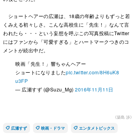
ショートヘアーの広瀬は、18歳の年齢よりもずっと若
くみえる初々しさ。こんな高校生に「先生！」なんて言
われたら・・・という妄想を呼ぶこの写真投稿にTwitter
にはファンから「可愛すぎる」とハートマークつきのコ
メントが続出中だ。
映画「先生！」響ちゃんヘアー
ショートになりました
pic.twitter.com/8H6uK8
u3FP
— 広瀬すず (@Suzu_Mg)
2016年11月11日
《築島 渉》
広瀬すず
映画・ドラマ
エンタメトピックス