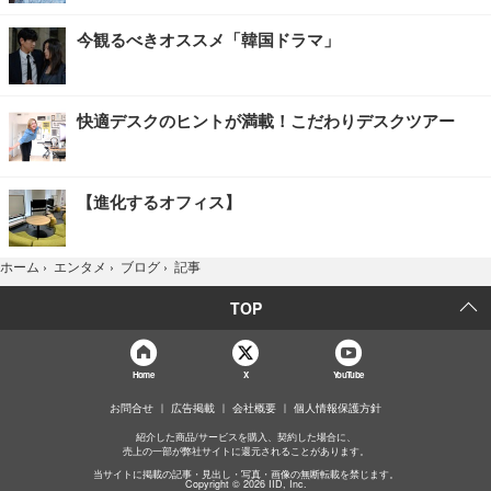
今観るべきオススメ「韓国ドラマ」
快適デスクのヒントが満載！こだわりデスクツアー
【進化するオフィス】
記事
ホーム
›
エンタメ
›
ブログ
›
TOP
Home
X
YouTube
お問合せ
広告掲載
会社概要
個人情報保護方針
紹介した商品/サービスを購入、契約した場合に、
売上の一部が弊社サイトに還元されることがあります。
当サイトに掲載の記事・見出し・写真・画像の無断転載を禁じます。
Copyright © 2026 IID, Inc.