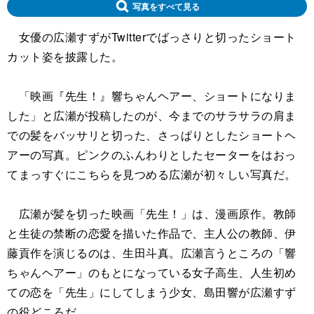
写真をすべて見る
女優の広瀬すずがTwitterでばっさりと切ったショート
カット姿を披露した。
「映画『先生！』響ちゃんヘアー、ショートになりま
した」と広瀬が投稿したのが、今までのサラサラの肩ま
での髪をバッサリと切った、さっぱりとしたショートヘ
アーの写真。ピンクのふんわりとしたセーターをはおっ
てまっすぐにこちらを見つめる広瀬が初々しい写真だ。
広瀬が髪を切った映画「先生！」は、漫画原作。教師
と生徒の禁断の恋愛を描いた作品で、主人公の教師、伊
藤貢作を演じるのは、生田斗真。広瀬言うところの「響
ちゃんヘアー」のもとになっている女子高生、人生初め
ての恋を「先生」にしてしまう少女、島田響が広瀬すず
の役どころだ。