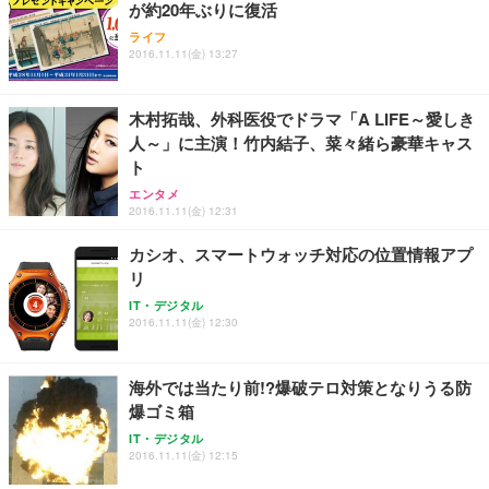
が約20年ぶりに復活
Sezlife オフィスチェア デスクチェア 疲れない テレ
【整備済み品】Dell E2724HS 27インチ 液晶モニタ
Smart Basic(スマートベーシック) 【Amazon.co.jp
ライフ
ワーク チェア 強化バックレスト 30度ロッキング機
ー フルHD（1920×1080）VA 非光沢 HDMI/DisplayP
限定】 Smart Basic アイリスオーヤマ ペットシーツ
2016.11.11(金) 13:27
能 人間工学 椅子 腰サポート 90度跳ね上げ式アーム
ort/VGA スピーカー内蔵 高さ調整 スイベル VESA対
超厚型 お徳用 ワイド 100枚入 (x 1) (ケース販売)
レスト 3Dヘッドレスト ハンガー付き 高反発クッシ
応 ComfortView ビジネス向け
￥7,680
￥15,800
￥3,670
ョン PCチェア 通気性メッシュ ゲーミング/勉強/事
木村拓哉、外科医役でドラマ「A LIFE～愛しき
務用 おしゃれ パソコンチェア (ホワイト)
人～」に主演！竹内結子、菜々緒ら豪華キャス
ANDWINT オフィスチェア デスクチェア 肘なし メ
【MiniLED/24.5inch/280Hz/FHD】GRAPHT THE S
アイリスオーヤマ ペットシーツ 超厚型 お徳用 レギ
ト
ッシュ 通気性 ランバーサポート付き 腰サポート ガ
HOOTER Gaming Monitor 24” Essential ゲーミン
ュラー 200枚入【Amazon.co.jp限定】
ス圧無段階昇降 360度回転 キャスター付き コンパク
グモニター QD 24.5インチ 1ms FHD 量子ドット 残
エンタメ
ト 幅52×奥行58.5×高さ84～96cm テレワーク 在宅
像低減 (3年保証 | 輝点保証 | 日本メーカー)
￥3,731
2016.11.11(金) 12:31
￥4,139
￥34,980
勤務 ブラック
カシオ、スマートウォッチ対応の位置情報アプ
リ
IT・デジタル
2016.11.11(金) 12:30
海外では当たり前!?爆破テロ対策となりうる防
爆ゴミ箱
IT・デジタル
2016.11.11(金) 12:15