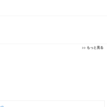
>> もっと見る
回転 座面昇降 強化ナイロン樹脂ベース 通気性メッシュ 在宅ワーク H-WY01