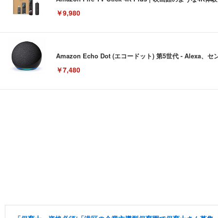
￥9,980
Amazon Echo Dot (エコードット) 第5世代 - A
￥7,480
[EdoErgo] オフィスチェア 椅子 テレワーク 疲れない
EIZO ビジネス向けプレミアムモニター | FlexScan EV3240
Amazonベーシック ペットシーツ 薄型 レギュラー 1回使
(黒網+黒枠+黒足)
￥105,595
￥3,373
￥5,699
SIHOO B100 オフィスチェア／デスクチェア メッシュ
EIZO ビジネス向けプレミアムモニター | FlexScan EV2740
Amazonベーシック ペットシーツ 厚型 ワイド 42枚x2袋
￥27,999
￥109,572
￥3,234