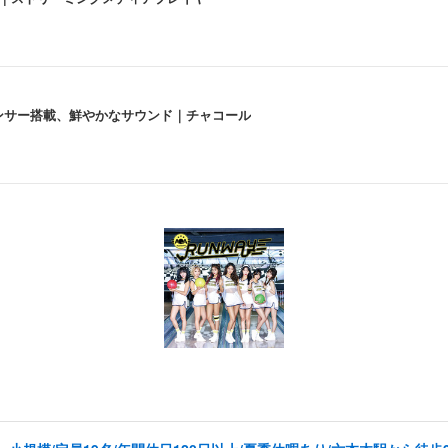
lexa、センサー搭載、鮮やかなサウンド｜チャコール
 跳ね上げ式アームレスト コンパクト 約105度ロッキング pc 事務椅子 360度
X-WT | 31.5型4K UHD・USB Type-C・ホワイト
い捨て 無香料 ホワイト 300枚
チェア 人間工学 疲れない ブラック
X-WT | 27.0型4K UHD・USB Type-C・ホワイト
(84枚) ホワイト(吸収面:ライトブルー)