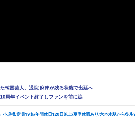
れた韓国芸人、退院 麻痺が残る状態で出廷へ
ス、10周年イベント終了しファンを前に涙
規模/定員19名/年間休日120日以上/夏季休暇あり/六本木駅から徒歩