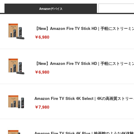
Amazonデバイス
【New】Amazon Fire TV Stick HD | 手軽
￥6,980
【New】Amazon Fire TV Stick HD | 手軽
￥6,980
Amazon Fire TV Stick 4K Select | 4Kの
￥7,980
Amazon Fire TV Stick 4K Plus | 映画館のよ