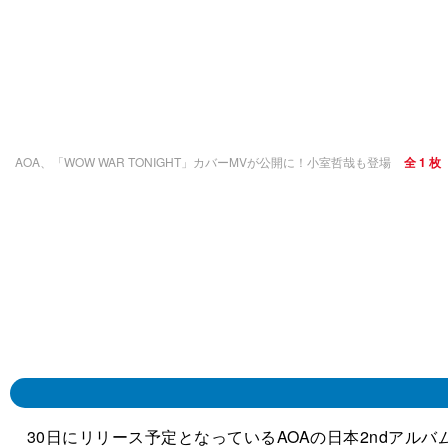
AOA、「WOW WAR TONIGHT」カバーMVが公開に！小室哲哉も登場
全 1 枚
30日にリリース予定となっているAOAの日本2ndアルバム