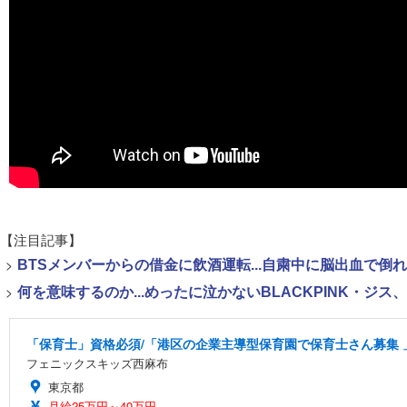
【注目記事】
>
BTSメンバーからの借金に飲酒運転...自粛中に脳出血で倒
>
何を意味するのか...めったに泣かないBLACKPINK・ジ
「保育士」資格必須/「港区の企業主導型保育園で保育士さん募集 」小
フェニックスキッズ西麻布
東京都
月給25万円～40万円