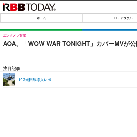
ホーム
IT・デジタル
ホーム
IT・デジタル
エンタメ
音楽
AOA、「WOW WAR TONIGHT」カバーMV
IT・デジタルTOP
SPEED TEST
ネタ
エンタメ
注目記事
ショッピング
エンタメTOP
ライフ
10G光回線導入レポ
韓流・K-POP
ライフTOP
リリース一覧
音楽
ペット
プッシュ通知の停止方法
グラビア
その他
ショッピング