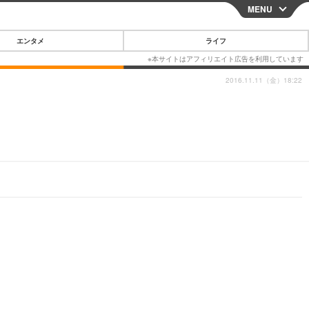
MENU
CLOSE
エンタメ
ライフ
2016.11.11（金）18:22
スマートフォン
ガジェット・ツール
その他
映画・ドラマ
韓国・芸能
グルメ
スポーツ
ショッピング
ブログ
その他