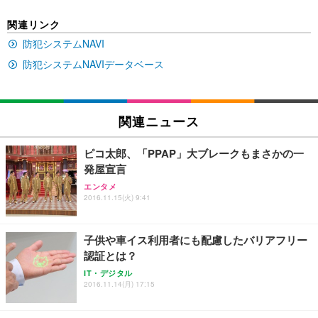
EIZO ビジネス向けプレミアムモニター | FlexScan
SIHOO B100 オフィスチェア／デスクチェア メッシ
Amazonベーシック ペットシーツ 厚型 ワイド 42枚
関連リンク
EV2740X-WT | 27.0型4K UHD・USB Type-C・ホワ
ュチェア 人間工学 疲れない ブラック
x2袋(84枚) ホワイト(吸収面:ライトブルー)
イト
防犯システムNAVI
￥27,999
￥3,234
￥109,572
防犯システムNAVIデータベース
Sezlife オフィスチェア デスクチェア 疲れない テレ
【純正品】27"ゲーミングモニター DualSense 充電
ネオ・ルーライフ ネオ・オムツ L 中型犬用 26枚入
ワーク チェア 強化バックレスト 30度ロッキング機
フック付き（CFI-ZDM1J）
り 単品
関連ニュース
能 人間工学 椅子 腰サポート 90度跳ね上げ式アーム
レスト 3Dヘッドレスト ハンガー付き 高反発クッシ
￥49,979
￥1,800
￥7,680
ョン PCチェア 通気性メッシュ ゲーミング/勉強/事
ピコ太郎、「PPAP」大ブレークもまさかの一
務用 おしゃれ パソコンチェア (ブラック)
発屋宣言
Sezlife オフィスチェア デスクチェア 疲れない テレ
【整備済み品】Dell E2724HS 27インチ 液晶モニタ
Smart Basic(スマートベーシック) 【Amazon.co.jp
エンタメ
ワーク チェア 強化バックレスト 30度ロッキング機
ー フルHD（1920×1080）VA 非光沢 HDMI/DisplayP
限定】 Smart Basic アイリスオーヤマ ペットシーツ
2016.11.15(火) 9:41
能 人間工学 椅子 腰サポート 90度跳ね上げ式アーム
ort/VGA スピーカー内蔵 高さ調整 スイベル VESA対
超厚型 お徳用 ワイド 100枚入 (x 1) (ケース販売)
レスト 3Dヘッドレスト ハンガー付き 高反発クッシ
応 ComfortView ビジネス向け
￥7,680
￥15,800
￥3,670
ョン PCチェア 通気性メッシュ ゲーミング/勉強/事
子供や車イス利用者にも配慮したバリアフリー
務用 おしゃれ パソコンチェア (ホワイト)
認証とは？
ANDWINT オフィスチェア デスクチェア 肘なし メ
【MiniLED/24.5inch/280Hz/FHD】GRAPHT THE S
アイリスオーヤマ ペットシーツ 超厚型 お徳用 レギ
IT・デジタル
ッシュ 通気性 ランバーサポート付き 腰サポート ガ
HOOTER Gaming Monitor 24” Essential ゲーミン
ュラー 200枚入【Amazon.co.jp限定】
2016.11.14(月) 17:15
ス圧無段階昇降 360度回転 キャスター付き コンパク
グモニター QD 24.5インチ 1ms FHD 量子ドット 残
ト 幅52×奥行58.5×高さ84～96cm テレワーク 在宅
像低減 (3年保証 | 輝点保証 | 日本メーカー)
￥3,731
￥4,139
￥34,980
勤務 ブラック