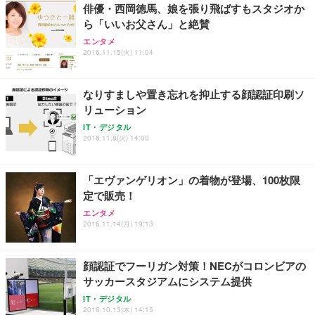
俳優・西岡徳馬、娘を張り飛ばすもスタジオか
ら「いいお父さん」と絶賛
エンタメ
2016.11.15(火) 11:04
なりすましや置き忘れを抑止する顔認証印刷ソ
リューション
IT・デジタル
2016.11.8(火) 14:00
「エヴァンゲリオン」の着物が登場、100枚限
定で販売！
エンタメ
2016.11.14(月) 19:13
顔認証でフーリガン対策！NECがコロンビアの
サッカースタジアムにシステム提供
IT・デジタル
2016.10.13(木) 14:15