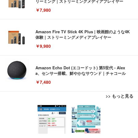
リーミング | ストリーミングメディアプレイヤー
￥7,980
Amazon Fire TV Stick 4K Plus | 映画館のような4K
体験 | ストリーミングメディアプレイヤー
￥9,980
Amazon Echo Dot (エコードット) 第5世代 - Alex
a、センサー搭載、鮮やかなサウンド｜チャコール
￥7,480
>> もっと見る
[EdoErgo] オフィスチェア 椅子 テレワーク 疲れな
EIZO ビジネス向けプレミアムモニター | FlexScan
Amazonベーシック ペットシーツ 薄型 レギュラー 1
い 跳ね上げ式アームレスト コンパクト 約105度ロッ
EV3240X-WT | 31.5型4K UHD・USB Type-C・ホワ
回使い捨て 無香料 ホワイト 300枚
キング pc 事務椅子 360度回転 座面昇降 強化ナイロ
イト
ン樹脂ベース 通気性メッシュ 在宅ワーク H-WY01
￥3,373
￥5,699
￥105,595
(黒網+黒枠+黒足)