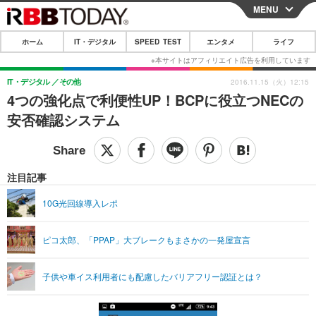
MENU
CLOSE
ホーム
IT・デジタル
SPEED TEST
エンタメ
ライフ
ホーム
IT・デジタル
IT・デジタル
その他
2016.11.15（火）12:15
4つの強化点で利便性UP！BCPに役立つNECの
IT・デジタルTOP
スマートフォン
SPEED TEST
安否確認システム
ネタ
ガジェット・ツール
エンタメ
ショッピング
その他
エンタメTOP
映画・ドラマ
ライフ
注目記事
韓流・K-POP
韓国・芸能
ライフTOP
グルメ
リリース一覧
10G光回線導入レポ
音楽
スポーツ
ペット
ショッピング
プッシュ通知の停止方法
ピコ太郎、「PPAP」大ブレークもまさかの一発屋宣言
グラビア
ブログ
その他
ショッピング
その他
子供や車イス利用者にも配慮したバリアフリー認証とは？