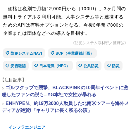
価格は税別で月額12,000円から（100ID）。3ヶ月間の
無料トライアルを利用可能。人事システム等と連携する
ためのAPIは有料オプションとなる。今後3年間で300の
企業または団体などへの導入を目指す。
《防犯システム取材班／鷹野弘》
防犯システムNAVI
BCP（事業継続計画）
安否確認
日本電気（NEC）
公共防災
防災
【注目記事】
>
ゴルフクラブで襲撃、BLACKPINKの10周年イベントに激
怒したファンの説も...YG本社で女性が暴れる
>
ENHYPEN、約19万3000人動員した北南米ツアーを海外メ
ディアが絶賛!「キャリアに長く残る公演」
インフラエンジニア