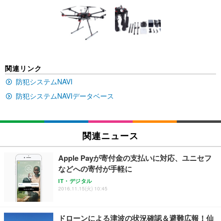
[EdoErgo] オフィスチェア 椅子 テレワーク 疲れな
EIZO ビジネス向けプレミアムモニター | FlexScan
Amazonベーシック ペットシーツ 薄型 レギュラー 1
い 跳ね上げ式アームレスト コンパクト 約105度ロッ
EV3240X-WT | 31.5型4K UHD・USB Type-C・ホワ
回使い捨て 無香料 ホワイト 300枚
キング pc 事務椅子 360度回転 座面昇降 強化ナイロ
イト
ン樹脂ベース 通気性メッシュ 在宅ワーク H-WY01
￥3,373
￥5,699
￥105,595
(黒網+黒枠+黒足)
EIZO ビジネス向けプレミアムモニター | FlexScan
SIHOO B100 オフィスチェア／デスクチェア メッシ
Amazonベーシック ペットシーツ 厚型 ワイド 42枚
関連リンク
EV2740X-WT | 27.0型4K UHD・USB Type-C・ホワ
ュチェア 人間工学 疲れない ブラック
x2袋(84枚) ホワイト(吸収面:ライトブルー)
イト
防犯システムNAVI
￥27,999
￥3,234
￥109,572
防犯システムNAVIデータベース
Sezlife オフィスチェア デスクチェア 疲れない テレ
【純正品】27"ゲーミングモニター DualSense 充電
ネオ・ルーライフ ネオ・オムツ L 中型犬用 26枚入
ワーク チェア 強化バックレスト 30度ロッキング機
フック付き（CFI-ZDM1J）
り 単品
関連ニュース
能 人間工学 椅子 腰サポート 90度跳ね上げ式アーム
レスト 3Dヘッドレスト ハンガー付き 高反発クッシ
￥49,979
￥1,800
￥7,680
ョン PCチェア 通気性メッシュ ゲーミング/勉強/事
Apple Payが寄付金の支払いに対応、ユニセフ
務用 おしゃれ パソコンチェア (ブラック)
などへの寄付が手軽に
Sezlife オフィスチェア デスクチェア 疲れない テレ
【整備済み品】Dell E2724HS 27インチ 液晶モニタ
Smart Basic(スマートベーシック) 【Amazon.co.jp
IT・デジタル
ワーク チェア 強化バックレスト 30度ロッキング機
ー フルHD（1920×1080）VA 非光沢 HDMI/DisplayP
限定】 Smart Basic アイリスオーヤマ ペットシーツ
2016.11.15(火) 10:45
能 人間工学 椅子 腰サポート 90度跳ね上げ式アーム
ort/VGA スピーカー内蔵 高さ調整 スイベル VESA対
超厚型 お徳用 ワイド 100枚入 (x 1) (ケース販売)
レスト 3Dヘッドレスト ハンガー付き 高反発クッシ
応 ComfortView ビジネス向け
￥7,680
￥15,800
￥3,670
ョン PCチェア 通気性メッシュ ゲーミング/勉強/事
ドローンによる津波の状況確認＆避難広報！仙