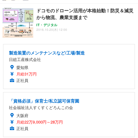
ドコモのドローン活用が本格始動！防災＆減災
から物流、農業支援まで
IT・デジタル
2016.10.20(木) 12:00
製造装置のメンテナンスなど/工場/製造
日総工産株式会社
愛知県
月給31万円
正社員
「資格必須」保育士/私立認可保育園
社会福祉法人すくすくどろんこの会
大阪府
月給22万9,000円～28万円
正社員