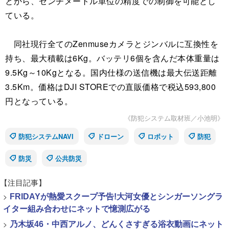
とから、センチメートル単位の精度での制御を可能とし
ている。
同社現行全てのZenmuseカメラとジンバルに互換性を
持ち、最大積載は6Kg。バッテリ6個を含んだ本体重量は
9.5Kg～10Kgとなる。国内仕様の送信機は最大伝送距離
3.5Km。価格はDJI STOREでの直販価格で税込593,800
円となっている。
《防犯システム取材班／小池明》
防犯システムNAVI
ドローン
ロボット
防犯
防災
公共防災
【注目記事】
>
FRIDAYが熱愛スクープ予告!大河女優とシンガーソングラ
イター組み合わせにネットで憶測広がる
>
乃木坂46・中西アルノ、どんくさすぎる浴衣動画にネット