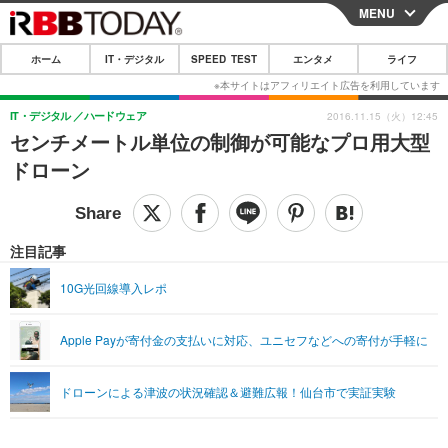
MENU
CLOSE
ホーム
IT・デジタル
SPEED TEST
エンタメ
ライフ
ホーム
IT・デジタル
IT・デジタル
ハードウェア
2016.11.15（火）12:45
センチメートル単位の制御が可能なプロ用大型
IT・デジタルTOP
スマートフォン
SPEED TEST
ドローン
ネタ
ガジェット・ツール
エンタメ
ショッピング
その他
エンタメTOP
映画・ドラマ
ライフ
注目記事
韓流・K-POP
韓国・芸能
ライフTOP
グルメ
リリース一覧
10G光回線導入レポ
音楽
スポーツ
ペット
ショッピング
プッシュ通知の停止方法
Apple Payが寄付金の支払いに対応、ユニセフなどへの寄付が手軽に
グラビア
ブログ
その他
ショッピング
その他
ドローンによる津波の状況確認＆避難広報！仙台市で実証実験