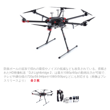
防振ボールの追加で揺れの吸収やノイズの低減なども改良されている。搭載さ
れたHD映像転送「DJI Lightbridge 2」は最大1080p/60pの動画出力が可能で、
テレビ中継仕様の720p/59.94fpsや1080i/50fpsなどにも対応する（画像はプレ
スリリースより）
全 2 枚