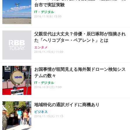
務用 おしゃれ パソコンチェア (ホワイト)
台市で実証実験
ANDWINT オフィスチェア デスクチェア 肘なし メ
【MiniLED/24.5inch/280Hz/FHD】GRAPHT THE S
アイリスオーヤマ ペットシーツ 超厚型 お徳用 レギ
IT・デジタル
ッシュ 通気性 ランバーサポート付き 腰サポート ガ
HOOTER Gaming Monitor 24” Essential ゲーミン
ュラー 200枚入【Amazon.co.jp限定】
2016.11.9(水) 15:00
ス圧無段階昇降 360度回転 キャスター付き コンパク
グモニター QD 24.5インチ 1ms FHD 量子ドット 残
ト 幅52×奥行58.5×高さ84～96cm テレワーク 在宅
像低減 (3年保証 | 輝点保証 | 日本メーカー)
￥3,731
￥4,139
￥34,980
勤務 ブラック
父親世代は大丈夫？俳優・辰巳琢郎が指摘され
た「ヘリコプター・ペアレント」とは
エンタメ
2016.11.15(火) 11:09
お国事情が垣間見える海外製ドローン検知シス
テムの数々
IT・デジタル
2016.10.31(月) 7:00
地域特化の通訳ガイドに商機あり
ビジネス
2016.11.15(火) 11:15