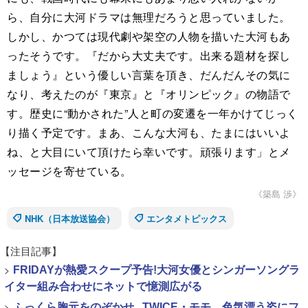
ら、自分に大河ドラマは無理だろうと思っていました。
しかし、かつては現代劇や架空の人物を描いた大河もあ
ったそうです。『だから大丈夫です。出来る題材を探し
ましょう』という優しい言葉を頂き、だんだんその気に
なり、考えたのが『東京』と『オリンピック』の物語で
す。歴史に“動かされた”人と町の変遷を一年かけてじっく
り描く予定です。まあ、こんな大河も、たまにはいいよ
ね、と大目にいて頂けたら幸いです。頑張ります」とメ
ッセージを寄せている。
《築島 渉》
NHK（日本放送協会）
エンタメトピックス
【注目記事】
>
FRIDAYが熱愛スクープ予告!大河女優とシンガーソングラ
イター組み合わせにネットで憶測広がる
>
ふっくら胸元をのぞかせ...TWICE・モモ、色気漂う姿にフ