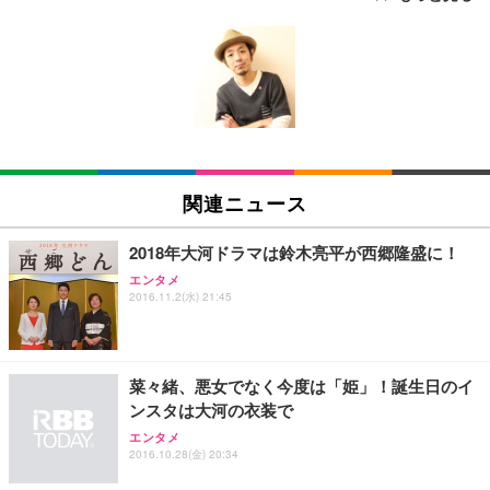
[EdoErgo] オフィスチェア 椅子 テレワーク 疲れな
EIZO ビジネス向けプレミアムモニター | FlexScan
Amazonベーシック ペットシーツ 薄型 レギュラー 1
い 跳ね上げ式アームレスト コンパクト 約105度ロッ
EV3240X-WT | 31.5型4K UHD・USB Type-C・ホワ
回使い捨て 無香料 ホワイト 300枚
キング pc 事務椅子 360度回転 座面昇降 強化ナイロ
イト
ン樹脂ベース 通気性メッシュ 在宅ワーク H-WY01
￥3,373
￥5,699
￥105,595
(黒網+黒枠+黒足)
EIZO ビジネス向けプレミアムモニター | FlexScan
SIHOO B100 オフィスチェア／デスクチェア メッシ
Amazonベーシック ペットシーツ 厚型 ワイド 42枚
EV2740X-WT | 27.0型4K UHD・USB Type-C・ホワ
ュチェア 人間工学 疲れない ブラック
x2袋(84枚) ホワイト(吸収面:ライトブルー)
関連ニュース
イト
￥27,999
￥3,234
￥109,572
2018年大河ドラマは鈴木亮平が西郷隆盛に！
エンタメ
Sezlife オフィスチェア デスクチェア 疲れない テレ
2016.11.2(水) 21:45
【純正品】27"ゲーミングモニター DualSense 充電
ネオ・ルーライフ ネオ・オムツ L 中型犬用 26枚入
ワーク チェア 強化バックレスト 30度ロッキング機
フック付き（CFI-ZDM1J）
り 単品
能 人間工学 椅子 腰サポート 90度跳ね上げ式アーム
レスト 3Dヘッドレスト ハンガー付き 高反発クッシ
￥49,979
￥1,800
￥7,680
ョン PCチェア 通気性メッシュ ゲーミング/勉強/事
菜々緒、悪女でなく今度は「姫」！誕生日のイ
務用 おしゃれ パソコンチェア (ブラック)
ンスタは大河の衣装で
Sezlife オフィスチェア デスクチェア 疲れない テレ
【整備済み品】Dell E2724HS 27インチ 液晶モニタ
Smart Basic(スマートベーシック) 【Amazon.co.jp
エンタメ
ワーク チェア 強化バックレスト 30度ロッキング機
ー フルHD（1920×1080）VA 非光沢 HDMI/DisplayP
限定】 Smart Basic アイリスオーヤマ ペットシーツ
2016.10.28(金) 20:34
能 人間工学 椅子 腰サポート 90度跳ね上げ式アーム
ort/VGA スピーカー内蔵 高さ調整 スイベル VESA対
超厚型 お徳用 ワイド 100枚入 (x 1) (ケース販売)
レスト 3Dヘッドレスト ハンガー付き 高反発クッシ
応 ComfortView ビジネス向け