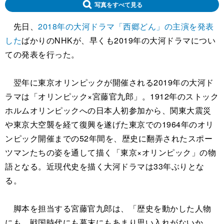
写真をすべて見る
先日、
2018年の大河ドラマ「西郷どん」の主演を発表
した
ばかりのNHKが、早くも2019年の大河ドラマについ
ての発表を行った。
翌年に東京オリンピックが開催される2019年の大河ド
ラマは「オリンピック×宮藤官九郎」。1912年のストック
ホルムオリンピックへの日本人初参加から、関東大震災
や東京大空襲を経て復興を遂げた東京での1964年のオリ
ンピック開催までの52年間を、歴史に翻弄されたスポー
ツマンたちの姿を通して描く「東京×オリンピック」の物
語となる。近現代史を描く大河ドラマは33年ぶりとな
る。
脚本を担当する宮藤官九郎は、「歴史を動かした人物
にも、戦国時代にも幕末にもあまり思い入れがないか