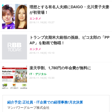
￥7,680
￥15,800
￥3,670
ョン PCチェア 通気性メッシュ ゲーミング/勉強/事
理想とする有名人夫婦にDAIGO・北川景子夫妻
務用 おしゃれ パソコンチェア (ホワイト)
が初登場！
ANDWINT オフィスチェア デスクチェア 肘なし メ
【MiniLED/24.5inch/280Hz/FHD】GRAPHT THE S
アイリスオーヤマ ペットシーツ 超厚型 お徳用 レギ
ッシュ 通気性 ランバーサポート付き 腰サポート ガ
HOOTER Gaming Monitor 24” Essential ゲーミン
エンタメ
ュラー 200枚入【Amazon.co.jp限定】
ス圧無段階昇降 360度回転 キャスター付き コンパク
グモニター QD 24.5インチ 1ms FHD 量子ドット 残
2016.11.16(水) 15:27
ト 幅52×奥行58.5×高さ84～96cm テレワーク 在宅
像低減 (3年保証 | 輝点保証 | 日本メーカー)
￥3,731
￥4,139
￥34,980
勤務 ブラック
トランプ次期米大統領の孫娘、ピコ太郎の「PP
AP」を動画で熱唱！
エンタメ
2016.11.16(水) 15:10
楽天学割、1,780円の年会費が無料に
IT・デジタル
2016.11.16(水) 15:30
紹介予定:正社員・IT企業での経理事務!月次決算
マンパワーグループ株式会社