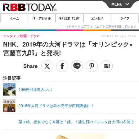
MENU
CLOSE
ホーム
IT・デジタル
SPEED TEST
エンタメ
ライフ
ホーム
IT・デジタル
エンタメ
映画・ドラマ
2016.11.16（水）17:14
NHK、2019年の大河ドラマは「オリンピック×
IT・デジタルTOP
スマートフォン
SPEED TEST
宮藤官九郎」と発表!
ネタ
ガジェット・ツール
エンタメ
ショッピング
その他
エンタメTOP
映画・ドラマ
ライフ
注目記事
韓流・K-POP
韓国・芸能
ライフTOP
グルメ
リリース一覧
10G光回線導入レポ
音楽
スポーツ
ペット
ショッピング
プッシュ通知の停止方法
2018年大河ドラマは鈴木亮平が西郷隆盛に！
グラビア
ブログ
その他
ショッピング
その他
菜々緒、悪女でなく今度は「姫」！誕生日のインスタは大河の衣装で