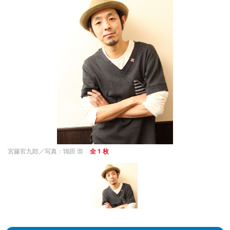
宮藤官九郎／写真：鴇田 崇
全 1 枚