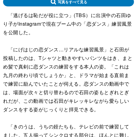
写真をすべて見る
「逃げるは恥だが役に立つ」(TBS）に出演中の石田ゆ
り子がInstagramで現在ブーム中の「恋ダンス」練習風景
を公開した。
「にげはじの恋ダンス…リアルな練習風景」と石田が
投稿したのは、Tシャツと動きやすいパンツをはき、まと
め髪で真剣に恋ダンスの練習をする本人の姿。「これは
九月の終わり頃でしょうか」と、ドラマが始まる直前ま
で練習に励んでいたことが伺える。恋ダンスの動画中で
は、場面が次々と切り替わるので石田の姿もとぎれとぎ
れだが、この動画では石田がキレッキレながら愛らしい
ダンスをする姿がじっくりと拝見できる。
「きのうは、うちの姪たちも、テレビの前で練習して
ました。五人揃ってシンクロする部分は、ほんとに難し