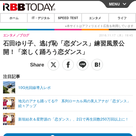
MENU
CLOSE
ホーム
IT・デジタル
SPEED TEST
エンタメ
ライフ
ホーム
IT・デジタル
エンタメ
ブログ
2016.11.17（木）19:45
石田ゆり子、逃げ恥「恋ダンス」練習風景公
IT・デジタルTOP
スマートフォン
SPEED TEST
開！「楽しく踊ろう恋ダンス」
ネタ
ガジェット・ツール
エンタメ
ショッピング
その他
エンタメTOP
映画・ドラマ
ライフ
注目記事
韓流・K-POP
韓国・芸能
ライフTOP
グルメ
リリース一覧
10G光回線導入レポ
音楽
スポーツ
ペット
ショッピング
プッシュ通知の停止方法
地元のアナも踊ってる!? 系列ローカル局の美人アナが「恋ダンス」
続々アップ
グラビア
ブログ
その他
ショッピング
その他
新垣結衣＆星野源の「恋ダンス」、2日で再生回数250万回以上に！