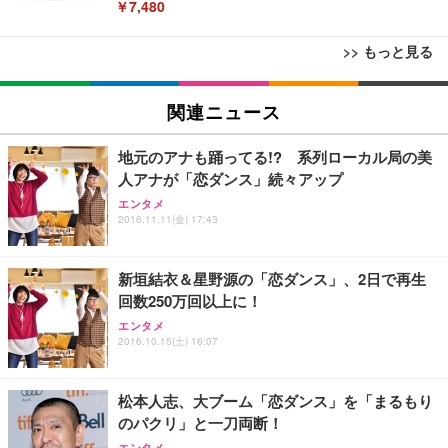
￥7,480
>> もっと見る
[EdoErgo] オフィスチェア 椅子 テレワーク 疲れな
EIZO ビジネス向けプレミアムモニター | FlexScan
Amazonベーシック ペットシーツ 薄型 レギュラー 1
い 跳ね上げ式アームレスト コンパクト 約105度ロッ
EV3240X-WT | 31.5型4K UHD・USB Type-C・ホワ
関連ニュース
回使い捨て 無香料 ホワイト 300枚
キング pc 事務椅子 360度回転 座面昇降 強化ナイロ
イト
ン樹脂ベース 通気性メッシュ 在宅ワーク H-WY01
￥3,373
￥5,699
￥105,595
地元のアナも踊ってる!? 系列ローカル局の美
(黒網+黒枠+黒足)
人アナが「恋ダンス」続々アップ
エンタメ
EIZO ビジネス向けプレミアムモニター | FlexScan
SIHOO B100 オフィスチェア／デスクチェア メッシ
Amazonベーシック ペットシーツ 厚型 ワイド 42枚
2016.11.11(金) 17:43
EV2740X-WT | 27.0型4K UHD・USB Type-C・ホワ
ュチェア 人間工学 疲れない ブラック
x2袋(84枚) ホワイト(吸収面:ライトブルー)
イト
￥27,999
￥3,234
￥109,572
新垣結衣＆星野源の「恋ダンス」、2日で再生
回数250万回以上に！
Sezlife オフィスチェア デスクチェア 疲れない テレ
エンタメ
【純正品】27"ゲーミングモニター DualSense 充電
ネオ・ルーライフ ネオ・オムツ L 中型犬用 26枚入
ワーク チェア 強化バックレスト 30度ロッキング機
2016.10.15(土) 16:07
フック付き（CFI-ZDM1J）
り 単品
能 人間工学 椅子 腰サポート 90度跳ね上げ式アーム
レスト 3Dヘッドレスト ハンガー付き 高反発クッシ
￥49,979
￥1,800
￥7,680
ョン PCチェア 通気性メッシュ ゲーミング/勉強/事
松本人志、大ブーム「恋ダンス」を「まるもり
務用 おしゃれ パソコンチェア (ブラック)
のパクリ」と一刀両断！
Sezlife オフィスチェア デスクチェア 疲れない テレ
【整備済み品】Dell E2724HS 27インチ 液晶モニタ
Smart Basic(スマートベーシック) 【Amazon.co.jp
エンタメ