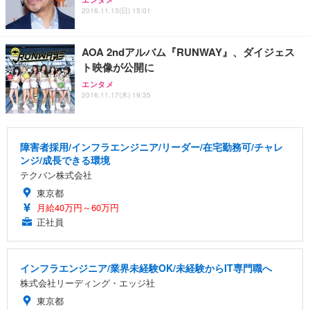
ワーク チェア 強化バックレスト 30度ロッキング機
ー フルHD（1920×1080）VA 非光沢 HDMI/DisplayP
限定】 Smart Basic アイリスオーヤマ ペットシーツ
2016.11.13(日) 15:01
能 人間工学 椅子 腰サポート 90度跳ね上げ式アーム
ort/VGA スピーカー内蔵 高さ調整 スイベル VESA対
超厚型 お徳用 ワイド 100枚入 (x 1) (ケース販売)
レスト 3Dヘッドレスト ハンガー付き 高反発クッシ
応 ComfortView ビジネス向け
￥7,680
￥15,800
￥3,670
ョン PCチェア 通気性メッシュ ゲーミング/勉強/事
AOA 2ndアルバム『RUNWAY』、ダイジェス
務用 おしゃれ パソコンチェア (ホワイト)
ト映像が公開に
ANDWINT オフィスチェア デスクチェア 肘なし メ
【MiniLED/24.5inch/280Hz/FHD】GRAPHT THE S
アイリスオーヤマ ペットシーツ 超厚型 お徳用 レギ
エンタメ
ッシュ 通気性 ランバーサポート付き 腰サポート ガ
HOOTER Gaming Monitor 24” Essential ゲーミン
ュラー 200枚入【Amazon.co.jp限定】
2016.11.17(木) 19:35
ス圧無段階昇降 360度回転 キャスター付き コンパク
グモニター QD 24.5インチ 1ms FHD 量子ドット 残
ト 幅52×奥行58.5×高さ84～96cm テレワーク 在宅
像低減 (3年保証 | 輝点保証 | 日本メーカー)
￥3,731
￥4,139
￥34,980
勤務 ブラック
障害者採用/インフラエンジニア/リーダー/在宅勤務可/チャレ
ンジ/成長できる環境
テクバン株式会社
東京都
月給40万円～60万円
正社員
インフラエンジニア/業界未経験OK/未経験からIT専門職へ
株式会社リーディング・エッジ社
東京都