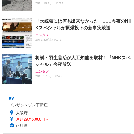
【純正品】27"ゲーミングモニター DualSense 充電
ネオ・ルーライフ ネオ・オムツ L 中型犬用 26枚入
ワーク チェア 強化バックレスト 30度ロッキング機
2016.10.1(土) 11:11
フック付き（CFI-ZDM1J）
り 単品
能 人間工学 椅子 腰サポート 90度跳ね上げ式アーム
レスト 3Dヘッドレスト ハンガー付き 高反発クッシ
￥49,979
￥1,800
￥7,680
ョン PCチェア 通気性メッシュ ゲーミング/勉強/事
「大統領には何も出来なかった」……今夜のNH
務用 おしゃれ パソコンチェア (ブラック)
Kスペシャルが原爆投下の新事実放送
Sezlife オフィスチェア デスクチェア 疲れない テレ
【整備済み品】Dell E2724HS 27インチ 液晶モニタ
Smart Basic(スマートベーシック) 【Amazon.co.jp
エンタメ
ワーク チェア 強化バックレスト 30度ロッキング機
ー フルHD（1920×1080）VA 非光沢 HDMI/DisplayP
限定】 Smart Basic アイリスオーヤマ ペットシーツ
2016.8.6(土) 10:12
能 人間工学 椅子 腰サポート 90度跳ね上げ式アーム
ort/VGA スピーカー内蔵 高さ調整 スイベル VESA対
超厚型 お徳用 ワイド 100枚入 (x 1) (ケース販売)
レスト 3Dヘッドレスト ハンガー付き 高反発クッシ
応 ComfortView ビジネス向け
￥7,680
￥15,800
￥3,670
ョン PCチェア 通気性メッシュ ゲーミング/勉強/事
将棋・羽生善治が人工知能を取材！『NHKスペ
務用 おしゃれ パソコンチェア (ホワイト)
シャル』今夜放送
ANDWINT オフィスチェア デスクチェア 肘なし メ
【MiniLED/24.5inch/280Hz/FHD】GRAPHT THE S
アイリスオーヤマ ペットシーツ 超厚型 お徳用 レギ
エンタメ
ッシュ 通気性 ランバーサポート付き 腰サポート ガ
HOOTER Gaming Monitor 24” Essential ゲーミン
ュラー 200枚入【Amazon.co.jp限定】
2016.5.15(日) 8:45
ス圧無段階昇降 360度回転 キャスター付き コンパク
グモニター QD 24.5インチ 1ms FHD 量子ドット 残
ト 幅52×奥行58.5×高さ84～96cm テレワーク 在宅
像低減 (3年保証 | 輝点保証 | 日本メーカー)
￥3,731
￥4,139
￥34,980
勤務 ブラック
SV
プレザンメゾン下新庄
大阪府
月給29万5,000円～
正社員