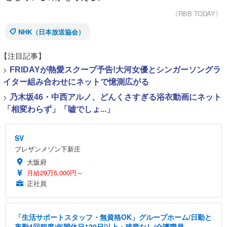
《RBB TODAY》
NHK（日本放送協会）
【注目記事】
>
FRIDAYが熱愛スクープ予告!大河女優とシンガーソングラ
イター組み合わせにネットで憶測広がる
>
乃木坂46・中西アルノ、どんくさすぎる浴衣動画にネット
「相変わらず」「嘘でしょ...」
SV
プレザンメゾン下新庄
大阪府
月給29万5,000円～
正社員
「生活サポートスタッフ・無資格OK」グループホーム/日勤と
夜勤4回程度/年間休日120日以上・残業なし/介護職員