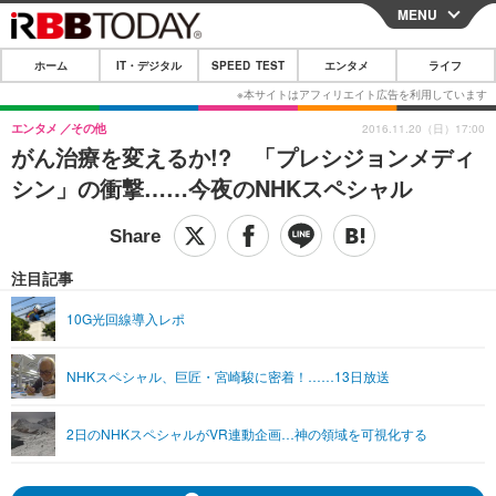
MENU
CLOSE
ホーム
IT・デジタル
SPEED TEST
エンタメ
ライフ
ホーム
IT・デジタル
エンタメ
その他
2016.11.20（日）17:00
がん治療を変えるか!? 「プレシジョンメディ
IT・デジタルTOP
スマートフォン
SPEED TEST
シン」の衝撃……今夜のNHKスペシャル
ネタ
ガジェット・ツール
エンタメ
ショッピング
その他
エンタメTOP
映画・ドラマ
ライフ
注目記事
韓流・K-POP
韓国・芸能
ライフTOP
グルメ
リリース一覧
10G光回線導入レポ
音楽
スポーツ
ペット
ショッピング
プッシュ通知の停止方法
NHKスペシャル、巨匠・宮崎駿に密着！……13日放送
グラビア
ブログ
その他
ショッピング
その他
2日のNHKスペシャルがVR連動企画…神の領域を可視化する