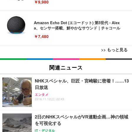
￥9,980
Amazon Echo Dot (エコードット) 第5世代 - Alex
a、センサー搭載、鮮やかなサウンド｜チャコール
￥7,480
>> もっと見る
[EdoErgo] オフィスチェア 椅子 テレワーク 疲れな
EIZO ビジネス向けプレミアムモニター | FlexScan
Amazonベーシック ペットシーツ 薄型 レギュラー 1
い 跳ね上げ式アームレスト コンパクト 約105度ロッ
EV3240X-WT | 31.5型4K UHD・USB Type-C・ホワ
関連ニュース
回使い捨て 無香料 ホワイト 300枚
キング pc 事務椅子 360度回転 座面昇降 強化ナイロ
イト
ン樹脂ベース 通気性メッシュ 在宅ワーク H-WY01
￥3,373
￥5,699
￥105,595
NHKスペシャル、巨匠・宮崎駿に密着！……13
(黒網+黒枠+黒足)
日放送
エンタメ
EIZO ビジネス向けプレミアムモニター | FlexScan
SIHOO B100 オフィスチェア／デスクチェア メッシ
Amazonベーシック ペットシーツ 厚型 ワイド 42枚
2016.11.12(土) 22:43
EV2740X-WT | 27.0型4K UHD・USB Type-C・ホワ
ュチェア 人間工学 疲れない ブラック
x2袋(84枚) ホワイト(吸収面:ライトブルー)
イト
￥27,999
￥3,234
￥109,572
2日のNHKスペシャルがVR連動企画…神の領域
を可視化する
Sezlife オフィスチェア デスクチェア 疲れない テレ
IT・デジタル