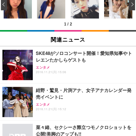
‹
回使い捨て 無香料 ホワイト 300枚
キング pc 事務椅子 360度回転 座面昇降 強化ナイロ
イト
ン樹脂ベース 通気性メッシュ 在宅ワーク H-WY01
￥3,373
￥5,699
￥105,595
(黒網+黒枠+黒足)
1
/
2
EIZO ビジネス向けプレミアムモニター | FlexScan
SIHOO B100 オフィスチェア／デスクチェア メッシ
Amazonベーシック ペットシーツ 厚型 ワイド 42枚
EV2740X-WT | 27.0型4K UHD・USB Type-C・ホワ
ュチェア 人間工学 疲れない ブラック
x2袋(84枚) ホワイト(吸収面:ライトブルー)
関連ニュース
イト
￥27,999
￥3,234
￥109,572
SKE48がソロコンサート開催！愛知県知事やト
レエンたかしらゲストも
Sezlife オフィスチェア デスクチェア 疲れない テレ
【純正品】27"ゲーミングモニター DualSense 充電
ネオ・ルーライフ ネオ・オムツ L 中型犬用 26枚入
エンタメ
ワーク チェア 強化バックレスト 30度ロッキング機
2016.11.21(月) 15:06
フック付き（CFI-ZDM1J）
り 単品
能 人間工学 椅子 腰サポート 90度跳ね上げ式アーム
レスト 3Dヘッドレスト ハンガー付き 高反発クッシ
￥49,979
￥1,800
￥7,680
ョン PCチェア 通気性メッシュ ゲーミング/勉強/事
紺野・鷲見・片渕アナ、女子アナカレンダー発
務用 おしゃれ パソコンチェア (ブラック)
売イベントに
Sezlife オフィスチェア デスクチェア 疲れない テレ
【整備済み品】Dell E2724HS 27インチ 液晶モニタ
Smart Basic(スマートベーシック) 【Amazon.co.jp
エンタメ
ワーク チェア 強化バックレスト 30度ロッキング機
ー フルHD（1920×1080）VA 非光沢 HDMI/DisplayP
限定】 Smart Basic アイリスオーヤマ ペットシーツ
2016.11.21(月) 15:12
能 人間工学 椅子 腰サポート 90度跳ね上げ式アーム
ort/VGA スピーカー内蔵 高さ調整 スイベル VESA対
超厚型 お徳用 ワイド 100枚入 (x 1) (ケース販売)
レスト 3Dヘッドレスト ハンガー付き 高反発クッシ
応 ComfortView ビジネス向け
￥7,680
￥15,800
￥3,670
ョン PCチェア 通気性メッシュ ゲーミング/勉強/事
菜々緒、セクシーさ際立つモノクロショットを
務用 おしゃれ パソコンチェア (ホワイト)
公開!美脚のアップも!!
ANDWINT オフィスチェア デスクチェア 肘なし メ
【MiniLED/24.5inch/280Hz/FHD】GRAPHT THE S