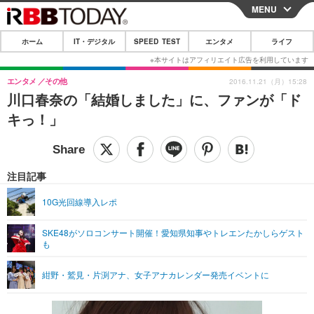
MENU
CLOSE
ホーム
IT・デジタル
SPEED TEST
エンタメ
ライフ
ホーム
IT・デジタル
エンタメ
その他
2016.11.21（月）15:28
川口春奈の「結婚しました」に、ファンが「ド
IT・デジタルTOP
スマートフォン
SPEED TEST
キっ！」
ネタ
ガジェット・ツール
エンタメ
ショッピング
その他
エンタメTOP
映画・ドラマ
ライフ
注目記事
韓流・K-POP
韓国・芸能
ライフTOP
グルメ
リリース一覧
10G光回線導入レポ
音楽
スポーツ
ペット
ショッピング
プッシュ通知の停止方法
SKE48がソロコンサート開催！愛知県知事やトレエンたかしらゲスト
も
グラビア
ブログ
その他
ショッピング
その他
紺野・鷲見・片渕アナ、女子アナカレンダー発売イベントに