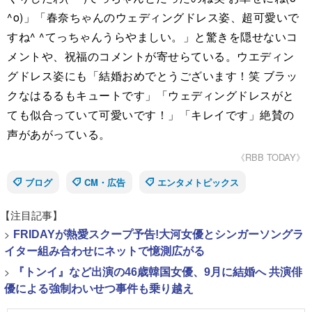
^o)」「春奈ちゃんのウェディングドレス姿、超可愛いで
すね^ ^てっちゃんうらやましい。」と驚きを隠せないコ
メントや、祝福のコメントが寄せらている。ウエディン
グドレス姿にも「結婚おめでとうございます！笑 ブラッ
クなはるるもキュートです」「ウェディングドレスがと
ても似合っていて可愛いです！」「キレイです」絶賛の
声があがっている。
《RBB TODAY》
ブログ
CM・広告
エンタメトピックス
【注目記事】
>
FRIDAYが熱愛スクープ予告!大河女優とシンガーソングラ
イター組み合わせにネットで憶測広がる
>
『トンイ』など出演の46歳韓国女優、9月に結婚へ 共演俳
優による強制わいせつ事件も乗り越え