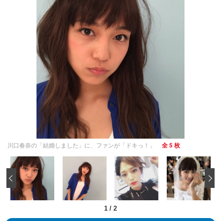
川口春奈の「結婚しました」に、ファンが「ドキっ！」
全 5 枚
‹
1
/
2