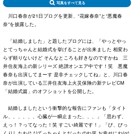
写真をすべて見る
川口春奈が21日ブログを更新、“花嫁春奈”と“悪魔春
奈”を披露した。
「結婚しました」と題したブログには、「やっとやっ
とてっちゃんと結婚式を挙げることが出来ました 相変わ
らず頼りないけど そんなところも好きなのですかね 三
井住友海上の新シリーズ 絶讃オンエア中です！笑 悪魔
春奈も出演してまーす 是非チェックしてね」と、川口春
奈が出演している三井住友海上火災保険の新テレビCM
「結婚式篇」のオフショットを公開した。
結婚しましたという衝撃的な報告にファンも「タイト
ル、、、、、、心臓が一瞬止まった、、、」「思わず、
えっ！？ってなった！笑 すごい綺麗です！」「び、びっ
くりしたわ(^ ^)てっちゃんとだったのね笑 お幸せにね(o^