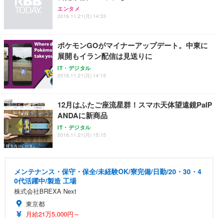
アイリスオーヤマ ペットシーツ 超厚型 お徳用 レギ
ッシュ 通気性 ランバーサポート付き 腰サポート ガ
HOOTER Gaming Monitor 24” Essential ゲーミン
エンタメ
ュラー 200枚入【Amazon.co.jp限定】
ス圧無段階昇降 360度回転 キャスター付き コンパク
グモニター QD 24.5インチ 1ms FHD 量子ドット 残
2016.11.21(月) 14:33
ト 幅52×奥行58.5×高さ84～96cm テレワーク 在宅
像低減 (3年保証 | 輝点保証 | 日本メーカー)
￥3,731
￥4,139
￥34,980
勤務 ブラック
ポケモンGOがマイナーアップデート。中東に
展開もイラン配信は見送りに
IT・デジタル
2016.11.21(月) 14:15
12月はふたご座流星群！スマホ天体望遠鏡PalP
ANDAに新商品
IT・デジタル
2016.11.21(月) 15:15
メンテナンス・保守・保全/未経験OK/寮完備/日勤/20・30・4
0代活躍中/製造 工場
株式会社BREXA Next
東京都
月給21万5,000円～