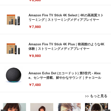
Amazon Fire TV Stick 4K Select | 4Kの高画質スト
リーミング | ストリーミングメディアプレイヤー
￥7,980
Amazon Fire TV Stick 4K Plus | 映画館のような4K
体験 | ストリーミングメディアプレイヤー
￥9,980
Amazon Echo Dot (エコードット) 第5世代 - Alex
a、センサー搭載、鮮やかなサウンド｜チャコール
￥7,480
>> もっと見る
[EdoErgo] オフィスチェア 椅子 テレワーク 疲れな
EIZO ビジネス向けプレミアムモニター | FlexScan
Amazonベーシック ペットシーツ 薄型 レギュラー 1
い 跳ね上げ式アームレスト コンパクト 約105度ロッ
EV3240X-WT | 31.5型4K UHD・USB Type-C・ホワ