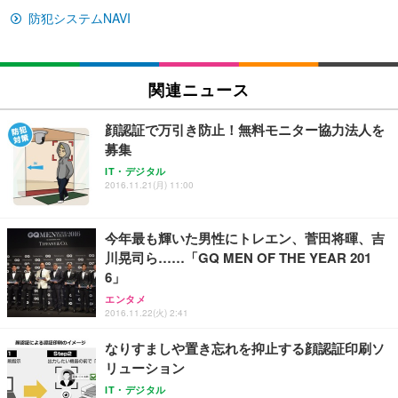
￥27,999
￥3,234
￥109,572
防犯システムNAVI
Sezlife オフィスチェア デスクチェア 疲れない テレ
【純正品】27"ゲーミングモニター DualSense 充電
ネオ・ルーライフ ネオ・オムツ L 中型犬用 26枚入
ワーク チェア 強化バックレスト 30度ロッキング機
フック付き（CFI-ZDM1J）
り 単品
関連ニュース
能 人間工学 椅子 腰サポート 90度跳ね上げ式アーム
レスト 3Dヘッドレスト ハンガー付き 高反発クッシ
￥49,979
￥1,800
￥7,680
ョン PCチェア 通気性メッシュ ゲーミング/勉強/事
顔認証で万引き防止！無料モニター協力法人を
務用 おしゃれ パソコンチェア (ブラック)
募集
Sezlife オフィスチェア デスクチェア 疲れない テレ
【整備済み品】Dell E2724HS 27インチ 液晶モニタ
Smart Basic(スマートベーシック) 【Amazon.co.jp
IT・デジタル
ワーク チェア 強化バックレスト 30度ロッキング機
ー フルHD（1920×1080）VA 非光沢 HDMI/DisplayP
限定】 Smart Basic アイリスオーヤマ ペットシーツ
2016.11.21(月) 11:00
能 人間工学 椅子 腰サポート 90度跳ね上げ式アーム
ort/VGA スピーカー内蔵 高さ調整 スイベル VESA対
超厚型 お徳用 ワイド 100枚入 (x 1) (ケース販売)
レスト 3Dヘッドレスト ハンガー付き 高反発クッシ
応 ComfortView ビジネス向け
￥7,680
￥15,800
￥3,670
ョン PCチェア 通気性メッシュ ゲーミング/勉強/事
今年最も輝いた男性にトレエン、菅田将暉、吉
務用 おしゃれ パソコンチェア (ホワイト)
川晃司ら……「GQ MEN OF THE YEAR 201
ANDWINT オフィスチェア デスクチェア 肘なし メ
【MiniLED/24.5inch/280Hz/FHD】GRAPHT THE S
6」
アイリスオーヤマ ペットシーツ 超厚型 お徳用 レギ
ッシュ 通気性 ランバーサポート付き 腰サポート ガ
HOOTER Gaming Monitor 24” Essential ゲーミン
ュラー 200枚入【Amazon.co.jp限定】
ス圧無段階昇降 360度回転 キャスター付き コンパク
グモニター QD 24.5インチ 1ms FHD 量子ドット 残
エンタメ
2016.11.22(火) 2:41
ト 幅52×奥行58.5×高さ84～96cm テレワーク 在宅
像低減 (3年保証 | 輝点保証 | 日本メーカー)
￥3,731
￥4,139
￥34,980
勤務 ブラック
なりすましや置き忘れを抑止する顔認証印刷ソ
リューション
IT・デジタル