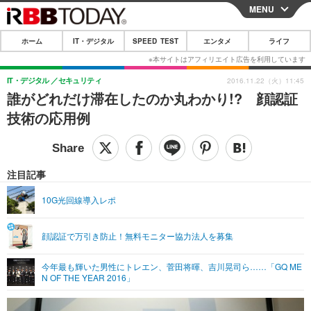
MENU
CLOSE
ホーム
IT・デジタル
SPEED TEST
エンタメ
ライフ
ホーム
IT・デジタル
IT・デジタル
セキュリティ
2016.11.22（火）11:45
誰がどれだけ滞在したのか丸わかり!? 顔認証
IT・デジタルTOP
スマートフォン
SPEED TEST
技術の応用例
ネタ
ガジェット・ツール
エンタメ
ショッピング
その他
エンタメTOP
映画・ドラマ
ライフ
注目記事
韓流・K-POP
韓国・芸能
ライフTOP
グルメ
リリース一覧
10G光回線導入レポ
音楽
スポーツ
ペット
ショッピング
プッシュ通知の停止方法
顔認証で万引き防止！無料モニター協力法人を募集
グラビア
ブログ
その他
今年最も輝いた男性にトレエン、菅田将暉、吉川晃司ら……「GQ ME
ショッピング
その他
N OF THE YEAR 2016」