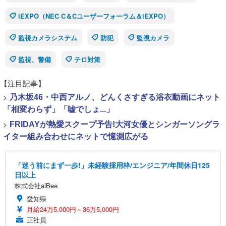
iEXPO（NEC C＆Cユーザーフォーラム＆iEXPO）
監視カメラシステム
防犯
監視カメラ
監視、警備
テロ対策
【注目記事】
>
乃木坂46・中西アルノ、どんくさすぎる浴衣動画にネット
「相変わらず」「嘘でしょ...」
>
FRIDAYが熱愛スクープ予告!大河女優とシンガーソングラ
イター組み合わせにネットで憶測広がる
「迷う前にまず一歩!」未経験採用枠/エンジニア/年間休日125
日以上
株式会社alBee
愛知県
月給24万5,000円～36万5,000円
正社員