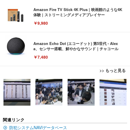
Amazon Fire TV Stick 4K Plus | 映画館のような4K
体験 | ストリーミングメディアプレイヤー
￥9,980
Amazon Echo Dot (エコードット) 第5世代 - Alex
a、センサー搭載、鮮やかなサウンド｜チャコール
￥7,480
>> もっと見る
[EdoErgo] オフィスチェア 椅子 テレワーク 疲れな
EIZO ビジネス向けプレミアムモニター | FlexScan
Amazonベーシック ペットシーツ 薄型 レギュラー 1
い 跳ね上げ式アームレスト コンパクト 約105度ロッ
EV3240X-WT | 31.5型4K UHD・USB Type-C・ホワ
回使い捨て 無香料 ホワイト 300枚
キング pc 事務椅子 360度回転 座面昇降 強化ナイロ
イト
ン樹脂ベース 通気性メッシュ 在宅ワーク H-WY01
￥3,373
￥5,699
￥105,595
(黒網+黒枠+黒足)
EIZO ビジネス向けプレミアムモニター | FlexScan
SIHOO B100 オフィスチェア／デスクチェア メッシ
Amazonベーシック ペットシーツ 厚型 ワイド 42枚
関連リンク
EV2740X-WT | 27.0型4K UHD・USB Type-C・ホワ
ュチェア 人間工学 疲れない ブラック
x2袋(84枚) ホワイト(吸収面:ライトブルー)
イト
防犯システムNAVIデータベース