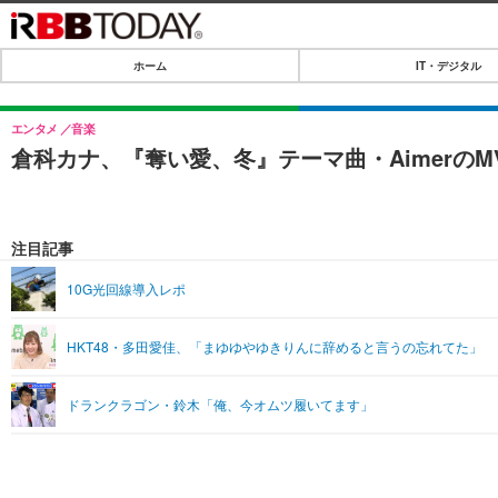
ホーム
IT・デジタル
ホーム
IT・デジタル
エンタメ
音楽
倉科カナ、『奪い愛、冬』テーマ曲・Aimerの
IT・デジタルTOP
SPEED TEST
ネタ
エンタメ
注目記事
ショッピング
エンタメTOP
ライフ
10G光回線導入レポ
韓流・K-POP
ライフTOP
リリース一覧
HKT48・多田愛佳、「まゆゆやゆきりんに辞めると言うの忘れてた」
音楽
ペット
プッシュ通知の停止方法
グラビア
その他
ドランクラゴン・鈴木「俺、今オムツ履いてます」
ショッピング