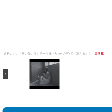
倉科カナ、『奪い愛、冬』テーマ曲・AimerのMVで「凍える」！
全 5 枚
‹