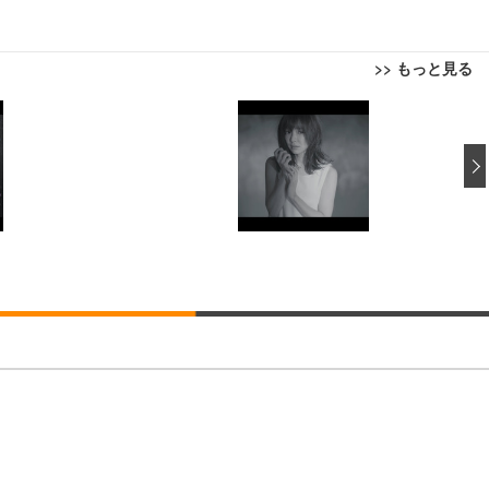
>> もっと見る
回転 座面昇降 強化ナイロン樹脂ベース 通気性メッシュ 在宅ワーク H-WY01
ト 90度跳ね上げ式アームレスト 3Dヘッドレスト ハンガー付き 高反発クッ