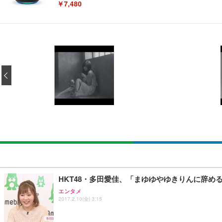
￥7,480
[EdoErgo] オフィスチェア 椅子 テレワーク 疲れない
EIZO ビジネス向けプレミアムモニター | FlexScan EV3240
Amazonベーシック ペットシーツ 薄型 レギュラー 1回使
(黒網+黒枠+黒足)
‹
￥105,595
￥3,373
￥5,699
SIHOO B100 オフィスチェア／デスクチェア メッシュ
EIZO ビジネス向けプレミアムモニター | FlexScan EV2740
Amazonベーシック ペットシーツ 厚型 ワイド 42枚x2袋
￥27,999
￥109,572
￥3,234
Sezlife オフィスチェア デスクチェア 疲れない テレ
【純正品】27"ゲーミングモニター DualSense 充電フック
ネオ・ルーライフ ネオ・オムツ L 中型犬用 26枚入り 単
HKT48・多田愛佳、「まゆゆやゆきりんに辞め
ション PCチェア 通気性メッシュ ゲーミング/勉強/事務用
￥49,979
￥1,800
エンタメ
￥7,680
2017.2.10(金) 3:15