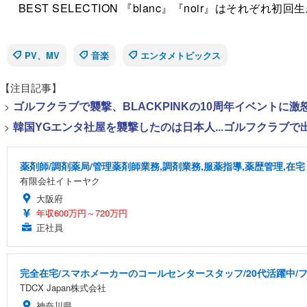
BEST SELECTION 『blanc』『noir』はそれぞれ初回生
PV、MV
音楽
エンタメトピックス
【注目記事】
>
ゴルフクラブで襲撃、BLACKPINKの10周年イベントに激
>
韓国YGエンタ社屋を襲撃したのは日本人...ゴルフクラブ
薬剤師/調剤薬局/管理薬剤師業務,調剤業務,服薬指導,薬歴管理,在宅
有限会社イトーヤク
大阪府
年収600万円～720万円
正社員
完全在宅/スマホメーカーのコールセンタースタッフ/20代活躍中/フ
TDCX Japan株式会社
神奈川県