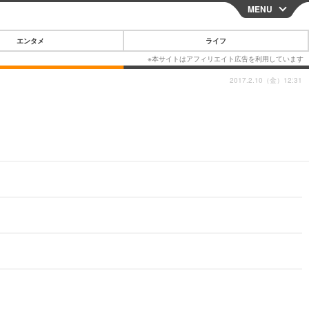
MENU
CLOSE
エンタメ
ライフ
2017.2.10（金）12:31
スマートフォン
ガジェット・ツール
その他
映画・ドラマ
韓国・芸能
グルメ
スポーツ
ショッピング
ブログ
その他