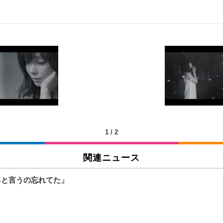
 跳ね上げ式アームレスト コンパクト 約105度ロッキング pc 事務椅子 360度
X-WT | 31.5型4K UHD・USB Type-C・ホワイト
い捨て 無香料 ホワイト 300枚
チェア 人間工学 疲れない ブラック
X-WT | 27.0型4K UHD・USB Type-C・ホワイト
(84枚) ホワイト(吸収面:ライトブルー)
1
/
2
関連ニュース
ワーク チェア 強化バックレスト 30度ロッキング機能 人間工学 椅子 腰サポー
付き（CFI-ZDM1J）
品
ると言うの忘れてた」
 おしゃれ パソコンチェア (ブラック)