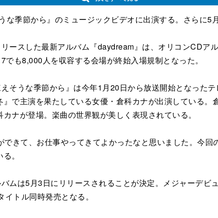
そうな季節から』のミュージックビデオに出演する。さらに5月
リースした最新アルバム『daydream』は、オリコンCD
N 16/17でも8,000人を収容する会場が終始入場規制となった。
凍えそうな季節から』は今年1月20日から放送開始となった
』で主演を果たしている女優・倉科カナが出演している。倉科
科カナが登場。楽曲の世界観が美しく表現されている。
とができて、お仕事やってきてよかったなと思いました。今回
いる。
ルバムは5月3日にリリースされることが決定。メジャーデビ
』の2タイトル同時発売となる。