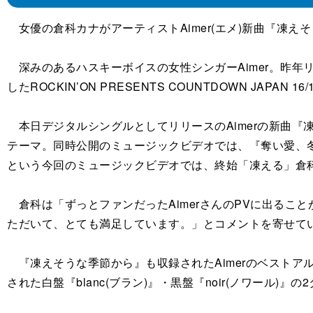
女優の倉科カナがアーティストAimer(エメ)新曲『凍え
深みのあるハスキーボイスの女性シンガーAimer。昨年リ
したROCKIN’ON PRESENTS COUNTDOWN JAPA
本日デジタルシングルとしてリリースのAimerの新曲『
テーマ。同時公開のミュージックビデオでは、『奪い愛、冬
という今回のミュージックビデオでは、終始「凍える」倉
倉科は「ずっとファンだったAimerさんのPVに出るこ
ただいて、とても満足しています。」とコメントを寄せて
『凍えそうな季節から』も収録されたAimerのベストア
された白盤『blanc(ブラン)』・黒盤『noir(ノワール)