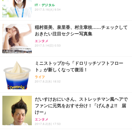
Sezlife オフィスチェア デスクチェア 疲れない テレ
【純正品】27"ゲーミングモニター DualSense 充電
ネオ・ルーライフ ネオ・オムツ L 中型犬用 26枚入
IT・デジタル
ワーク チェア 強化バックレスト 30度ロッキング機
フック付き（CFI-ZDM1J）
り 単品
2017.5.16(火) 9:54
能 人間工学 椅子 腰サポート 90度跳ね上げ式アーム
レスト 3Dヘッドレスト ハンガー付き 高反発クッシ
￥49,979
￥1,800
￥7,680
ョン PCチェア 通気性メッシュ ゲーミング/勉強/事
稲村亜美、泉里香、村主章枝……チェックして
務用 おしゃれ パソコンチェア (ブラック)
おきたい注目セクシー写真集
Sezlife オフィスチェア デスクチェア 疲れない テレ
【整備済み品】Dell E2724HS 27インチ 液晶モニタ
Smart Basic(スマートベーシック) 【Amazon.co.jp
エンタメ
ワーク チェア 強化バックレスト 30度ロッキング機
ー フルHD（1920×1080）VA 非光沢 HDMI/DisplayP
限定】 Smart Basic アイリスオーヤマ ペットシーツ
2017.5.14(日) 0:53
能 人間工学 椅子 腰サポート 90度跳ね上げ式アーム
ort/VGA スピーカー内蔵 高さ調整 スイベル VESA対
超厚型 お徳用 ワイド 100枚入 (x 1) (ケース販売)
レスト 3Dヘッドレスト ハンガー付き 高反発クッシ
応 ComfortView ビジネス向け
￥7,680
￥15,800
￥3,670
ョン PCチェア 通気性メッシュ ゲーミング/勉強/事
ミニストップから「ドロリッチソフトフロー
務用 おしゃれ パソコンチェア (ホワイト)
ト」が新しくなって復活！
ANDWINT オフィスチェア デスクチェア 肘なし メ
【MiniLED/24.5inch/280Hz/FHD】GRAPHT THE S
アイリスオーヤマ ペットシーツ 超厚型 お徳用 レギ
ッシュ 通気性 ランバーサポート付き 腰サポート ガ
HOOTER Gaming Monitor 24” Essential ゲーミン
ライフ
ュラー 200枚入【Amazon.co.jp限定】
ス圧無段階昇降 360度回転 キャスター付き コンパク
グモニター QD 24.5インチ 1ms FHD 量子ドット 残
2017.8.2(水) 18:02
ト 幅52×奥行58.5×高さ84～96cm テレワーク 在宅
像低減 (3年保証 | 輝点保証 | 日本メーカー)
￥3,731
￥4,139
￥34,980
勤務 ブラック
だいすけおにいさん、ストレッチマン風ヘアで
ファンに元気をおすそ分け！「げんきよ!! 届
けー」
エンタメ
2017.8.2(水) 17:53