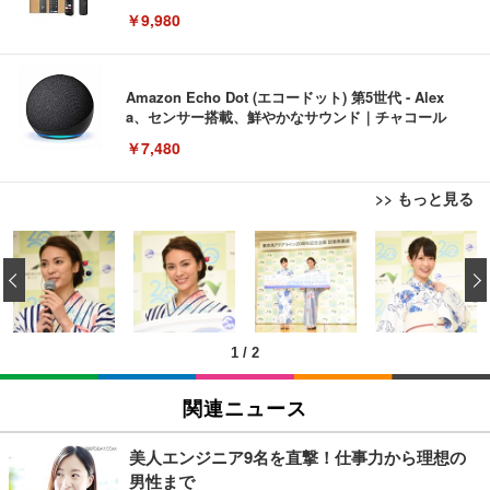
￥9,980
Amazon Echo Dot (エコードット) 第5世代 - Alex
a、センサー搭載、鮮やかなサウンド｜チャコール
￥7,480
>> もっと見る
[EdoErgo] オフィスチェア 椅子 テレワーク 疲れな
EIZO ビジネス向けプレミアムモニター | FlexScan
Amazonベーシック ペットシーツ 薄型 レギュラー 1
い 跳ね上げ式アームレスト コンパクト 約105度ロッ
EV3240X-WT | 31.5型4K UHD・USB Type-C・ホワ
‹
回使い捨て 無香料 ホワイト 300枚
キング pc 事務椅子 360度回転 座面昇降 強化ナイロ
イト
ン樹脂ベース 通気性メッシュ 在宅ワーク H-WY01
￥3,373
￥5,699
￥105,595
(黒網+黒枠+黒足)
1
/
2
EIZO ビジネス向けプレミアムモニター | FlexScan
SIHOO B100 オフィスチェア／デスクチェア メッシ
Amazonベーシック ペットシーツ 厚型 ワイド 42枚
EV2740X-WT | 27.0型4K UHD・USB Type-C・ホワ
ュチェア 人間工学 疲れない ブラック
x2袋(84枚) ホワイト(吸収面:ライトブルー)
関連ニュース
イト
￥27,999
￥3,234
￥109,572
美人エンジニア9名を直撃！仕事力から理想の
男性まで