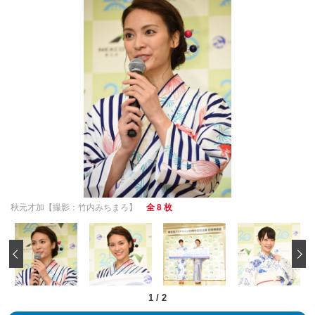
秋元才加【撮影：竹内みちまろ】
全 8 枚
‹
1
/
2