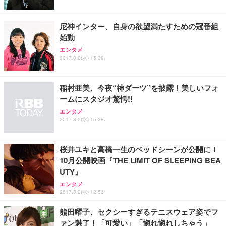
尼神インター、自身の欲望満たすための冠番組
始動
エンタメ
2017.8.2(水) 15:39
稲村亜美、今夜“神ダーツ”を披露！美しいフォ
ームにスタジオ驚愕!!
エンタメ
2017.8.2(水) 15:38
桜井ユキと高橋一生のベッドシーンが公開に！
10月公開映画『THE LIMIT OF SLEEPING BEA
UTY』
エンタメ
2017.8.2(水) 12:56
熊田曜子、セクシーすぎるテニスウェア姿でフ
ァン魅了！「可愛い」「惚れ惚れしちゃう」