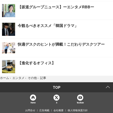
【坂道グループニュース】ーエンタメRBBー
今観るべきオススメ「韓国ドラマ」
快適デスクのヒントが満載！こだわりデスクツアー
【進化するオフィス】
記事
ホーム
›
エンタメ
›
その他
›
TOP
Home
X
YouTube
お問合せ
広告掲載
会社概要
個人情報保護方針