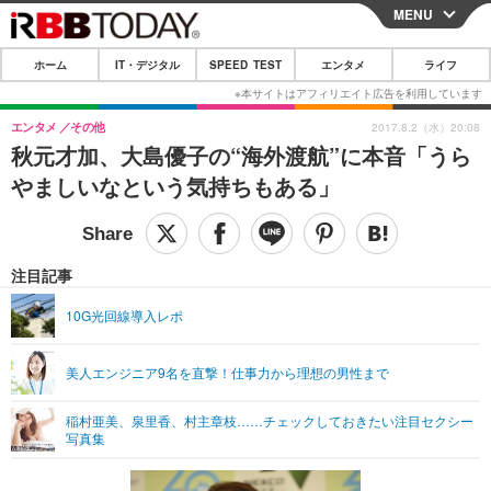
MENU
CLOSE
ホーム
IT・デジタル
SPEED TEST
エンタメ
ライフ
ホーム
IT・デジタル
エンタメ
その他
2017.8.2（水）20:08
秋元才加、大島優子の“海外渡航”に本音「うら
IT・デジタルTOP
スマートフォン
SPEED TEST
やましいなという気持ちもある」
ネタ
ガジェット・ツール
エンタメ
ショッピング
その他
エンタメTOP
映画・ドラマ
ライフ
注目記事
韓流・K-POP
韓国・芸能
ライフTOP
グルメ
リリース一覧
10G光回線導入レポ
音楽
スポーツ
ペット
ショッピング
プッシュ通知の停止方法
美人エンジニア9名を直撃！仕事力から理想の男性まで
グラビア
ブログ
その他
稲村亜美、泉里香、村主章枝……チェックしておきたい注目セクシー
ショッピング
その他
写真集