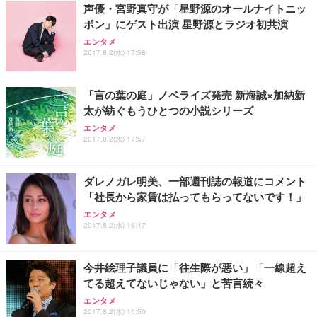
声優・宮野真守が「星野源のオールナイトニッ
ポン」にゲスト出演 星野源とラジオ初共演
エンタメ
2017.8.2(水) 17:58
「言の葉の庭」ノベライズ発売 新海誠×加納新
太が紡ぐもうひとつの小説シリーズ
エンタメ
2017.8.2(水) 17:57
ダレノガレ明美、一部週刊誌の報道にコメント
「社長から家賃は払ってもらってないです！」
エンタメ
2017.8.2(水) 16:47
今井絵理子議員に「往生際が悪い」「一線超え
てる超えてないじゃない」と苦言続々
エンタメ
2017.8.2(水) 16:50