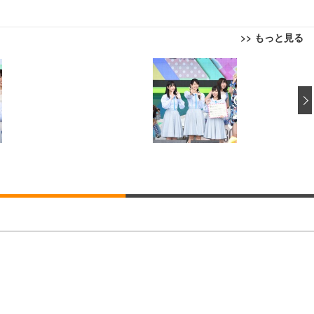
>> もっと見る
回転 座面昇降 強化ナイロン樹脂ベース 通気性メッシュ 在宅ワーク H-WY01
ト 90度跳ね上げ式アームレスト 3Dヘッドレスト ハンガー付き 高反発クッ