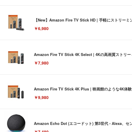
【New】Amazon Fire TV Stick HD | 手軽
￥6,980
Amazon Fire TV Stick 4K Select | 4Kの
￥7,980
Amazon Fire TV Stick 4K Plus | 映画館のよ
￥9,980
Amazon Echo Dot (エコードット) 第5世代 - A
￥7,480