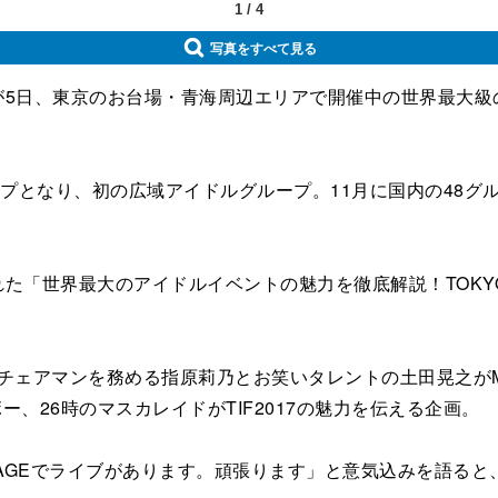
1
/
4
写真をすべて見る
、東京のお台場・青海周辺エリアで開催中の世界最大級のアイドルの祭
ループとなり、初の広域アイドルグループ。11月に国内の48
世界最大のアイドルイベントの魅力を徹底解説！TOKYO ID
017のチェアマンを務める指原莉乃とお笑いタレントの土田晃
レインボー、26時のマスカレイドがTIF2017の魅力を伝える企画。
 STAGEでライブがあります。頑張ります」と意気込みを語