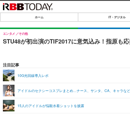
ホーム
IT・デジタル
ホーム
IT・デジタル
エンタメ
その他
STU48が初出演のTIF2017に意気込み！指原も
IT・デジタルTOP
SPEED TEST
ネタ
エンタメ
注目記事
ショッピング
エンタメTOP
ライフ
10G光回線導入レポ
韓流・K-POP
ライフTOP
リリース一覧
アイドルのセクシーコスプレまとめ…ナース、サンタ、CA、キャラなど13
音楽
ペット
プッシュ通知の停止方法
グラビア
その他
15人のアイドルが悩殺水着ショットを披露
ショッピング