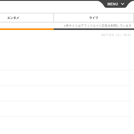
MENU
CLOSE
エンタメ
ライフ
2017.8.5（土）18:41
スマートフォン
ガジェット・ツール
その他
映画・ドラマ
韓国・芸能
グルメ
スポーツ
ショッピング
ブログ
その他