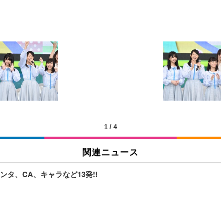
 跳ね上げ式アームレスト コンパクト 約105度ロッキング pc 事務椅子 360度
X-WT | 31.5型4K UHD・USB Type-C・ホワイト
い捨て 無香料 ホワイト 300枚
チェア 人間工学 疲れない ブラック
X-WT | 27.0型4K UHD・USB Type-C・ホワイト
(84枚) ホワイト(吸収面:ライトブルー)
1
/
4
関連ニュース
ワーク チェア 強化バックレスト 30度ロッキング機能 人間工学 椅子 腰サポー
付き（CFI-ZDM1J）
品
タ、CA、キャラなど13発!!
 おしゃれ パソコンチェア (ブラック)