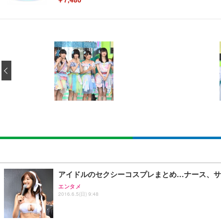
[EdoErgo] オフィスチェア 椅子 テレワーク 疲れない
EIZO ビジネス向けプレミアムモニター | FlexScan EV3240
Amazonベーシック ペットシーツ 薄型 レギュラー 1回使
(黒網+黒枠+黒足)
‹
￥105,595
￥3,373
￥5,699
SIHOO B100 オフィスチェア／デスクチェア メッシュ
EIZO ビジネス向けプレミアムモニター | FlexScan EV2740
Amazonベーシック ペットシーツ 厚型 ワイド 42枚x2袋
￥27,999
￥109,572
￥3,234
Sezlife オフィスチェア デスクチェア 疲れない テレ
【純正品】27"ゲーミングモニター DualSense 充電フック
ネオ・ルーライフ ネオ・オムツ L 中型犬用 26枚入り 単
アイドルのセクシーコスプレまとめ…ナース、サン
ション PCチェア 通気性メッシュ ゲーミング/勉強/事務用
￥49,979
￥1,800
エンタメ
￥7,680
2016.6.5(日) 9:48