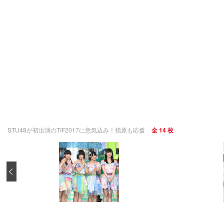
STU48が初出演のTIF2017に意気込み！指原も応援
全 14 枚
‹