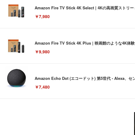
Amazon Fire TV Stick 4K Select | 4Kの
￥7,980
Amazon Fire TV Stick 4K Plus | 映画館のよ
￥9,980
Amazon Echo Dot (エコードット) 第5世代 - A
￥7,480
[EdoErgo] オフィスチェア 椅子 テレワーク 疲れない
EIZO ビジネス向けプレミアムモニター | FlexScan EV3240
Amazonベーシック ペットシーツ 薄型 レギュラー 1回使
(黒網+黒枠+黒足)
￥105,595
￥3,373
￥5,699