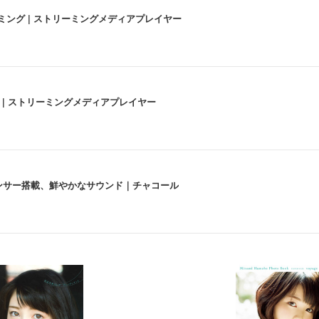
高画質ストリーミング | ストリーミングメディアプレイヤー
うな4K体験 | ストリーミングメディアプレイヤー
lexa、センサー搭載、鮮やかなサウンド｜チャコール
 跳ね上げ式アームレスト コンパクト 約105度ロッキング pc 事務椅子 360度
X-WT | 31.5型4K UHD・USB Type-C・ホワイト
い捨て 無香料 ホワイト 300枚