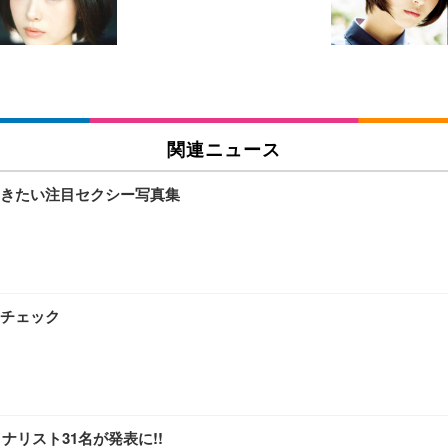
チェア 人間工学 疲れない ブラック
X-WT | 27.0型4K UHD・USB Type-C・ホワイト
(84枚) ホワイト(吸収面:ライトブルー)
関連ニュース
ワーク チェア 強化バックレスト 30度ロッキング機能 人間工学 椅子 腰サポー
付き（CFI-ZDM1J）
品
きたい注目セクシー写真集
 おしゃれ パソコンチェア (ブラック)
ワーク チェア 強化バックレスト 30度ロッキング機能 人間工学 椅子 腰サポー
D（1920×1080）VA 非光沢 HDMI/DisplayPort/VGA スピーカー内蔵 
限定】 Smart Basic アイリスオーヤマ ペットシーツ 超厚型 お徳用 ワイド 100枚入 
 おしゃれ パソコンチェア (ホワイト)
チェック
 通気性 ランバーサポート付き 腰サポート ガス圧無段階昇降 360度回転 キャス
SHOOTER Gaming Monitor 24” Essential ゲーミングモニター QD 24.5
0枚入【Amazon.co.jp限定】
ナリスト31名が発表に!!