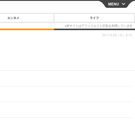
MENU
CLOSE
エンタメ
ライフ
2017.8.28（月）9:12
スマートフォン
ガジェット・ツール
その他
映画・ドラマ
韓国・芸能
グルメ
スポーツ
ショッピング
ブログ
その他