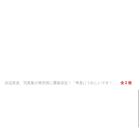
浜辺美波、写真集が発売前に重版決定！「率直にうれしいです！」
全 2 枚