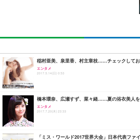
SIHOO B100 オフィスチェア／デスクチェア メッシュ
EIZO ビジネス向けプレミアムモニター | FlexScan EV2740
Amazonベーシック ペットシーツ 厚型 ワイド 42枚x2袋
￥27,999
￥109,572
￥3,234
Sezlife オフィスチェア デスクチェア 疲れない テレ
【純正品】27"ゲーミングモニター DualSense 充電フック
ネオ・ルーライフ ネオ・オムツ L 中型犬用 26枚入り 単
稲村亜美、泉里香、村主章枝……チェックしてお
ション PCチェア 通気性メッシュ ゲーミング/勉強/事務用
￥49,979
￥1,800
エンタメ
￥7,680
2017.5.14(日) 0:53
Sezlife オフィスチェア デスクチェア 疲れない テレ
【整備済み品】Dell E2724HS 27インチ 液晶モニター フルH
Smart Basic(スマートベーシック) 【Amazon.co.jp
ション PCチェア 通気性メッシュ ゲーミング/勉強/事務用
橋本環奈、広瀬すず、菜々緒……夏の浴衣美人を
￥15,800
￥3,670
￥7,680
エンタメ
2017.7.20(木) 23:33
ANDWINT オフィスチェア デスクチェア 肘なし メッシュ
【MiniLED/24.5inch/280Hz/FHD】GRAPHT THE 
アイリスオーヤマ ペットシーツ 超厚型 お徳用 レギュラー 20
勤務 ブラック
「ミス・ワールド2017世界大会」日本代表ファイ