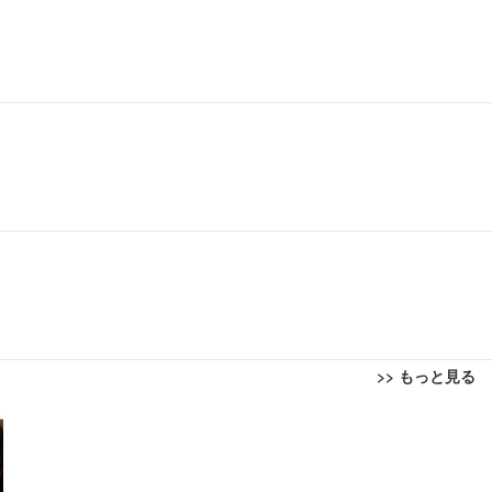
>> もっと見る
回転 座面昇降 強化ナイロン樹脂ベース 通気性メッシュ 在宅ワーク H-WY01