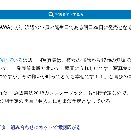
写真をすべて見る
OKAWA）が、浜辺の17歳の誕生日である明日29日に発売とな
演じている
浜辺。同写真集は、彼女の16歳から17歳の無垢
て、「発売前重版と聞いて、率直にうれしいです！写真集の
したのですが、その願いが叶ってとても幸せです！！」と喜びの
た 「浜辺美波2018カレンダーブック」も刊行予定なので
日公開予定の映画『亜人』にも出演予定となっている。
ライター組み合わせにネットで憶測広がる