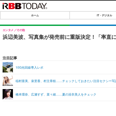
ホーム
IT・デジタル
ホーム
IT・デジタル
エンタメ
その他
浜辺美波、写真集が発売前に重版決定！「率直
IT・デジタルTOP
SPEED TEST
ネタ
エンタメ
注目記事
ショッピング
エンタメTOP
ライフ
10G光回線導入レポ
韓流・K-POP
ライフTOP
リリース一覧
稲村亜美、泉里香、村主章枝……チェックしておきたい注目セクシー写
音楽
ペット
プッシュ通知の停止方法
グラビア
その他
橋本環奈、広瀬すず、菜々緒……夏の浴衣美人をチェック
ショッピング