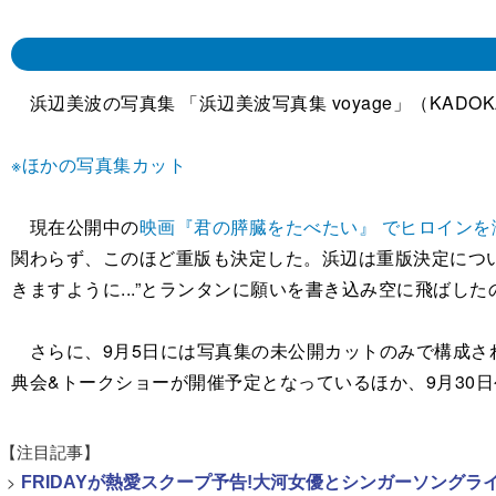
浜辺美波の写真集 「浜辺美波写真集 voyage」（KAD
※ほかの写真集カット
現在公開中の
映画『君の膵臓をたべたい』 でヒロインを
関わらず、このほど重版も決定した。浜辺は重版決定につい
きますように...”とランタンに願いを書き込み空に飛ば
さらに、9月5日には写真集の未公開カットのみで構成され
典会&トークショーが開催予定となっているほか、9月30
【注目記事】
>
FRIDAYが熱愛スクープ予告!大河女優とシンガーソング