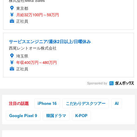
株式会社Meta Sales
東京都
月給32万100円～59万円
正社員
サービスエンジニア/週休2日以上/日曜休み
西尾レントオール株式会社
埼玉県
年収400万円～480万円
正社員
Sponsored by
注目の話題
iPhone 16
こだわりデスクツアー
AI
Google Pixel 9
韓国ドラマ
K-POP