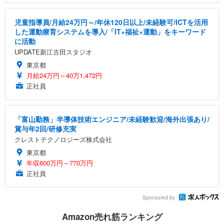
児童指導員/月給24万円～/年休120日以上/未経験可/ICTを活用
した運動療育システムを導入/「IT×福祉×運動」をキーワード
に活動
UPDATE新江古田スタジオ
東京都
月給24万円～40万1,472円
正社員
「富山勤務」半導体技術エンジニア/未経験歓迎/海外出張あり/
賞与年2回/研修充実
クレストテクノロジーズ株式会社
東京都
年収600万円～770万円
正社員
Sponsored by
Amazon売れ筋ランキング