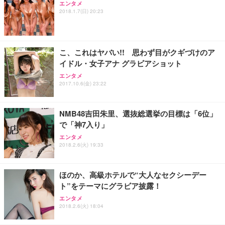
エンタメ
Sezlife オフィスチェア デスクチェア 疲れない テレ
2018.1.7(日) 20:23
【純正品】27"ゲーミングモニター DualSense 充電
ネオ・ルーライフ ネオ・オムツ L 中型犬用 26枚入
ワーク チェア 強化バックレスト 30度ロッキング機
フック付き（CFI-ZDM1J）
り 単品
能 人間工学 椅子 腰サポート 90度跳ね上げ式アーム
レスト 3Dヘッドレスト ハンガー付き 高反発クッシ
￥49,979
￥1,800
￥7,680
ョン PCチェア 通気性メッシュ ゲーミング/勉強/事
こ、これはヤバい!! 思わず目がクギづけのア
務用 おしゃれ パソコンチェア (ブラック)
イドル・女子アナ グラビアショット
Sezlife オフィスチェア デスクチェア 疲れない テレ
【整備済み品】Dell E2724HS 27インチ 液晶モニタ
Smart Basic(スマートベーシック) 【Amazon.co.jp
エンタメ
ワーク チェア 強化バックレスト 30度ロッキング機
ー フルHD（1920×1080）VA 非光沢 HDMI/DisplayP
限定】 Smart Basic アイリスオーヤマ ペットシーツ
2017.10.6(金) 23:22
能 人間工学 椅子 腰サポート 90度跳ね上げ式アーム
ort/VGA スピーカー内蔵 高さ調整 スイベル VESA対
超厚型 お徳用 ワイド 100枚入 (x 1) (ケース販売)
レスト 3Dヘッドレスト ハンガー付き 高反発クッシ
応 ComfortView ビジネス向け
￥7,680
￥15,800
￥3,670
ョン PCチェア 通気性メッシュ ゲーミング/勉強/事
NMB48吉田朱里、選抜総選挙の目標は「6位」
務用 おしゃれ パソコンチェア (ホワイト)
で「神7入り」
ANDWINT オフィスチェア デスクチェア 肘なし メ
【MiniLED/24.5inch/280Hz/FHD】GRAPHT THE S
アイリスオーヤマ ペットシーツ 超厚型 お徳用 レギ
ッシュ 通気性 ランバーサポート付き 腰サポート ガ
HOOTER Gaming Monitor 24” Essential ゲーミン
エンタメ
ュラー 200枚入【Amazon.co.jp限定】
ス圧無段階昇降 360度回転 キャスター付き コンパク
グモニター QD 24.5インチ 1ms FHD 量子ドット 残
2018.2.6(火) 19:33
ト 幅52×奥行58.5×高さ84～96cm テレワーク 在宅
像低減 (3年保証 | 輝点保証 | 日本メーカー)
￥3,731
￥4,139
￥34,980
勤務 ブラック
ほのか、高級ホテルで“大人なセクシーデー
ト”をテーマにグラビア披露！
エンタメ
2018.2.6(火) 18:04