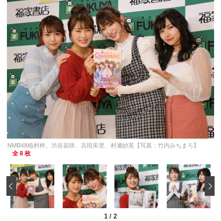
NMB48植村梓、渋谷凪咲、吉田朱里、村瀬紗英【写真：竹内みちまろ】
全 8 枚
‹
1
/
2