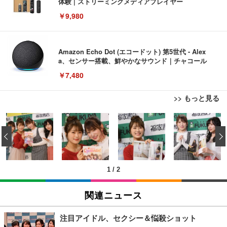
体験 | ストリーミングメディアプレイヤー
￥9,980
Amazon Echo Dot (エコードット) 第5世代 - Alex
a、センサー搭載、鮮やかなサウンド｜チャコール
￥7,480
>> もっと見る
[EdoErgo] オフィスチェア 椅子 テレワーク 疲れな
EIZO ビジネス向けプレミアムモニター | FlexScan
Amazonベーシック ペットシーツ 薄型 レギュラー 1
い 跳ね上げ式アームレスト コンパクト 約105度ロッ
EV3240X-WT | 31.5型4K UHD・USB Type-C・ホワ
‹
回使い捨て 無香料 ホワイト 300枚
キング pc 事務椅子 360度回転 座面昇降 強化ナイロ
イト
ン樹脂ベース 通気性メッシュ 在宅ワーク H-WY01
￥3,373
￥5,699
￥105,595
(黒網+黒枠+黒足)
1
/
2
EIZO ビジネス向けプレミアムモニター | FlexScan
SIHOO B100 オフィスチェア／デスクチェア メッシ
Amazonベーシック ペットシーツ 厚型 ワイド 42枚
EV2740X-WT | 27.0型4K UHD・USB Type-C・ホワ
ュチェア 人間工学 疲れない ブラック
x2袋(84枚) ホワイト(吸収面:ライトブルー)
関連ニュース
イト
￥27,999
￥3,234
￥109,572
注目アイドル、セクシー＆悩殺ショット