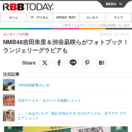
MENU
CLOSE
ホーム
IT・デジタル
SPEED TEST
エンタメ
ライフ
ホーム
IT・デジタル
エンタメ
その他
2018.2.6（火）20:44
NMB48吉田朱里＆渋谷凪咲らがフォトブック！
IT・デジタルTOP
スマートフォン
SPEED TEST
ランジェリーグラビアも
ネタ
ガジェット・ツール
エンタメ
ショッピング
その他
エンタメTOP
映画・ドラマ
ライフ
注目記事
韓流・K-POP
韓国・芸能
ライフTOP
グルメ
リリース一覧
10G光回線導入レポ
音楽
スポーツ
ペット
ショッピング
プッシュ通知の停止方法
注目アイドル、セクシー＆悩殺ショット
グラビア
ブログ
その他
こ、これはヤバい!! 思わず目がクギづけのアイドル・女子アナ グラ
ショッピング
その他
ビアショット