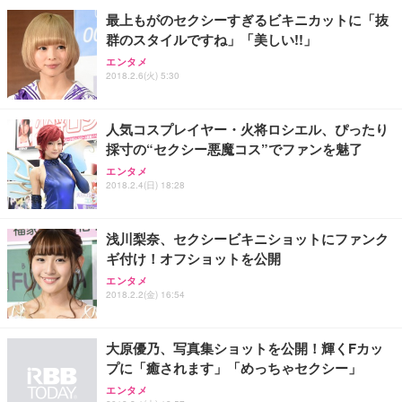
最上もがのセクシーすぎるビキニカットに「抜
群のスタイルですね」「美しい!!」
エンタメ
2018.2.6(火) 5:30
人気コスプレイヤー・火将ロシエル、ぴったり
採寸の“セクシー悪魔コス”でファンを魅了
エンタメ
2018.2.4(日) 18:28
浅川梨奈、セクシービキニショットにファンク
ギ付け！オフショットを公開
エンタメ
2018.2.2(金) 16:54
大原優乃、写真集ショットを公開！輝くFカッ
プに「癒されます」「めっちゃセクシー」
エンタメ