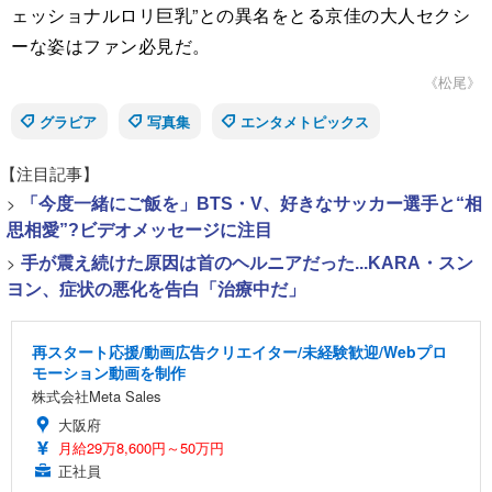
ェッショナルロリ巨乳”との異名をとる京佳の大人セクシ
ーな姿はファン必見だ。
《松尾》
グラビア
写真集
エンタメトピックス
【注目記事】
>
「今度一緒にご飯を」BTS・V、好きなサッカー選手と“相
思相愛”?ビデオメッセージに注目
>
手が震え続けた原因は首のヘルニアだった...KARA・スン
ヨン、症状の悪化を告白「治療中だ」
再スタート応援/動画広告クリエイター/未経験歓迎/Webプロ
モーション動画を制作
株式会社Meta Sales
大阪府
月給29万8,600円～50万円
正社員