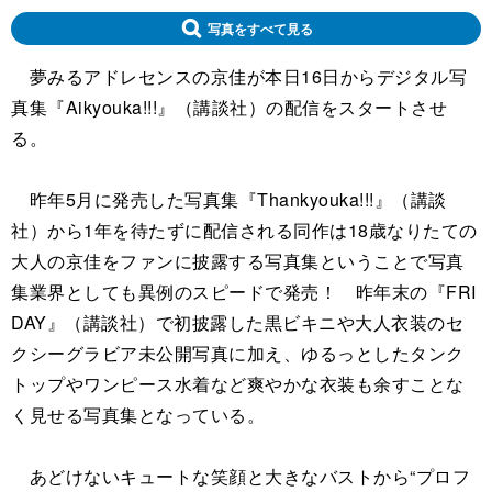
写真をすべて見る
夢みるアドレセンスの京佳が本日16日からデジタル写
真集『Aikyouka!!!』（講談社）の配信をスタートさせ
る。
昨年5月に発売した写真集『Thankyouka!!!』（講談
社）から1年を待たずに配信される同作は18歳なりたての
大人の京佳をファンに披露する写真集ということで写真
集業界としても異例のスピードで発売！ 昨年末の『FRI
DAY』（講談社）で初披露した黒ビキニや大人衣装のセ
クシーグラビア未公開写真に加え、ゆるっとしたタンク
トップやワンピース水着など爽やかな衣装も余すことな
く見せる写真集となっている。
あどけないキュートな笑顔と大きなバストから“プロフ