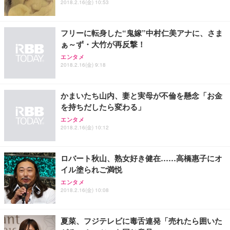
2018.2.16(金) 10:53
フリーに転身した“鬼嫁”中村仁美アナに、さま
ぁ～ず・大竹が再反撃！
エンタメ
2018.2.16(金) 9:18
かまいたち山内、妻と実母が不倫を懸念「お金
を持ちだしたら変わる」
エンタメ
2018.2.16(金) 10:12
ロバート秋山、熟女好き健在……高橋惠子にオ
イル塗られご満悦
エンタメ
2018.2.16(金) 10:08
夏菜、フジテレビに毒舌連発「売れたら囲いた