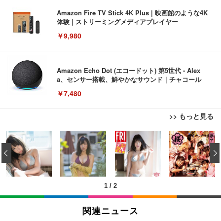
Amazon Fire TV Stick 4K Plus | 映画館のような4K
体験 | ストリーミングメディアプレイヤー
￥9,980
Amazon Echo Dot (エコードット) 第5世代 - Alex
a、センサー搭載、鮮やかなサウンド｜チャコール
￥7,480
>> もっと見る
[EdoErgo] オフィスチェア 椅子 テレワーク 疲れな
EIZO ビジネス向けプレミアムモニター | FlexScan
Amazonベーシック ペットシーツ 薄型 レギュラー 1
い 跳ね上げ式アームレスト コンパクト 約105度ロッ
EV3240X-WT | 31.5型4K UHD・USB Type-C・ホワ
‹
回使い捨て 無香料 ホワイト 300枚
キング pc 事務椅子 360度回転 座面昇降 強化ナイロ
イト
ン樹脂ベース 通気性メッシュ 在宅ワーク H-WY01
￥3,373
￥5,699
￥105,595
(黒網+黒枠+黒足)
1
/
2
EIZO ビジネス向けプレミアムモニター | FlexScan
SIHOO B100 オフィスチェア／デスクチェア メッシ
Amazonベーシック ペットシーツ 厚型 ワイド 42枚
EV2740X-WT | 27.0型4K UHD・USB Type-C・ホワ
ュチェア 人間工学 疲れない ブラック
x2袋(84枚) ホワイト(吸収面:ライトブルー)
関連ニュース
イト
￥27,999
￥3,234