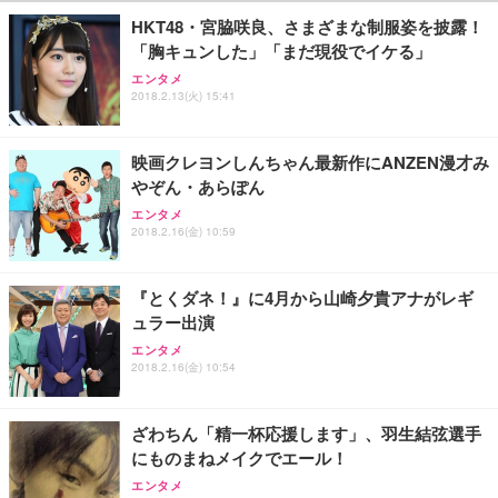
￥109,572
HKT48・宮脇咲良、さまざまな制服姿を披露！
「胸キュンした」「まだ現役でイケる」
Sezlife オフィスチェア デスクチェア 疲れない テレ
【純正品】27"ゲーミングモニター DualSense 充電
ネオ・ルーライフ ネオ・オムツ L 中型犬用 26枚入
エンタメ
ワーク チェア 強化バックレスト 30度ロッキング機
フック付き（CFI-ZDM1J）
り 単品
2018.2.13(火) 15:41
能 人間工学 椅子 腰サポート 90度跳ね上げ式アーム
レスト 3Dヘッドレスト ハンガー付き 高反発クッシ
￥49,979
￥1,800
￥7,680
ョン PCチェア 通気性メッシュ ゲーミング/勉強/事
映画クレヨンしんちゃん最新作にANZEN漫才み
務用 おしゃれ パソコンチェア (ブラック)
やぞん・あらぽん
Sezlife オフィスチェア デスクチェア 疲れない テレ
【整備済み品】Dell E2724HS 27インチ 液晶モニタ
Smart Basic(スマートベーシック) 【Amazon.co.jp
エンタメ
ワーク チェア 強化バックレスト 30度ロッキング機
ー フルHD（1920×1080）VA 非光沢 HDMI/DisplayP
限定】 Smart Basic アイリスオーヤマ ペットシーツ
2018.2.16(金) 10:59
能 人間工学 椅子 腰サポート 90度跳ね上げ式アーム
ort/VGA スピーカー内蔵 高さ調整 スイベル VESA対
超厚型 お徳用 ワイド 100枚入 (x 1) (ケース販売)
レスト 3Dヘッドレスト ハンガー付き 高反発クッシ
応 ComfortView ビジネス向け
￥7,680
￥15,800
￥3,670
ョン PCチェア 通気性メッシュ ゲーミング/勉強/事
『とくダネ！』に4月から山崎夕貴アナがレギ
務用 おしゃれ パソコンチェア (ホワイト)
ュラー出演
ANDWINT オフィスチェア デスクチェア 肘なし メ
【MiniLED/24.5inch/280Hz/FHD】GRAPHT THE S
アイリスオーヤマ ペットシーツ 超厚型 お徳用 レギ
ッシュ 通気性 ランバーサポート付き 腰サポート ガ
HOOTER Gaming Monitor 24” Essential ゲーミン
エンタメ
ュラー 200枚入【Amazon.co.jp限定】
ス圧無段階昇降 360度回転 キャスター付き コンパク
グモニター QD 24.5インチ 1ms FHD 量子ドット 残
2018.2.16(金) 10:54
ト 幅52×奥行58.5×高さ84～96cm テレワーク 在宅
像低減 (3年保証 | 輝点保証 | 日本メーカー)
￥3,731
￥4,139
￥34,980
勤務 ブラック
ざわちん「精一杯応援します」、羽生結弦選手
にものまねメイクでエール！
エンタメ