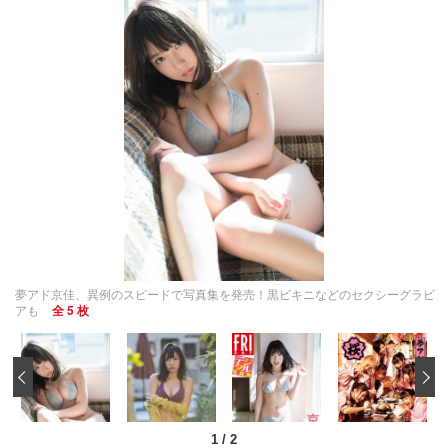
夢アド京佳、異例のスピードで写真集を発売！黒ビキニなどのセクシーグラビ
アも
全 5 枚
‹
1
/
2