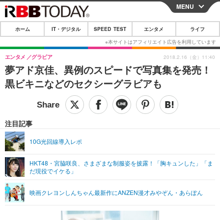
MENU
CLOSE
ホーム
IT・デジタル
SPEED TEST
エンタメ
ライフ
ホーム
IT・デジタル
エンタメ
グラビア
2018.2.16（金）11:40
夢アド京佳、異例のスピードで写真集を発売！
IT・デジタルTOP
スマートフォン
SPEED TEST
黒ビキニなどのセクシーグラビアも
ネタ
ガジェット・ツール
エンタメ
ショッピング
その他
エンタメTOP
映画・ドラマ
ライフ
注目記事
韓流・K-POP
韓国・芸能
ライフTOP
グルメ
リリース一覧
10G光回線導入レポ
音楽
スポーツ
ペット
ショッピング
プッシュ通知の停止方法
HKT48・宮脇咲良、さまざまな制服姿を披露！「胸キュンした」「ま
だ現役でイケる」
グラビア
ブログ
その他
ショッピング
その他
映画クレヨンしんちゃん最新作にANZEN漫才みやぞん・あらぽん