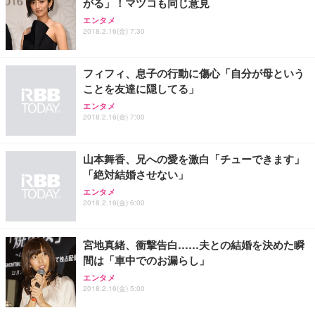
がる」！マツコも同じ意見
エンタメ
2018.2.16(金) 7:30
フィフィ、息子の行動に傷心「自分が母という
ことを友達に隠してる」
エンタメ
2018.2.16(金) 7:00
山本舞香、兄への愛を激白「チューできます」
「絶対結婚させない」
エンタメ
2018.2.16(金) 6:00
宮地真緒、衝撃告白……夫との結婚を決めた瞬
間は「車中でのお漏らし」
エンタメ
2018.2.16(金) 5:00