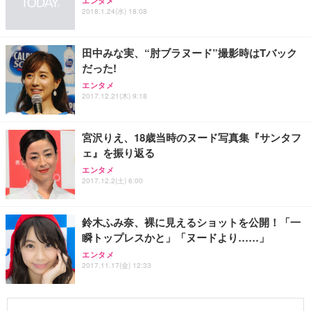
エンタメ
2018.1.24(水) 18:08
田中みな実、“肘ブラヌード”撮影時はTバック
だった!
エンタメ
2017.12.21(木) 9:18
宮沢りえ、18歳当時のヌード写真集『サンタフ
ェ』を振り返る
エンタメ
2017.12.2(土) 6:00
鈴木ふみ奈、裸に見えるショットを公開！「一
瞬トップレスかと」「ヌードより……」
エンタメ
2017.11.17(金) 12:33