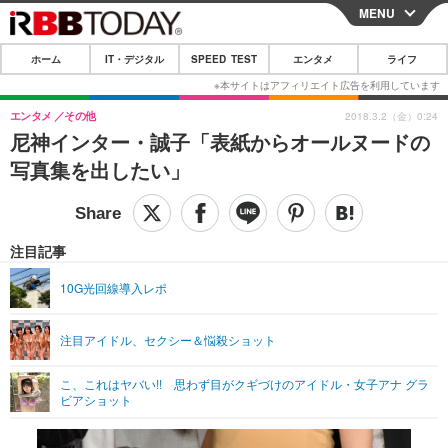
MENU
CLOSE
ホーム
IT・デジタル
SPEED TEST
エンタメ
ライフ
ホーム
IT・デジタル
エンタメ
その他
2018.3.2（金）0:24
尼神インター・誠子「表紙からオールヌードの
IT・デジタルTOP
スマートフォン
SPEED TEST
写真集を出したい」
ネタ
ガジェット・ツール
エンタメ
ショッピング
その他
エンタメTOP
映画・ドラマ
ライフ
注目記事
韓流・K-POP
韓国・芸能
ライフTOP
グルメ
リリース一覧
10G光回線導入レポ
音楽
スポーツ
ペット
ショッピング
プッシュ通知の停止方法
注目アイドル、セクシー＆悩殺ショット
グラビア
ブログ
その他
こ、これはヤバい!! 思わず目がクギづけのアイドル・女子アナ グラ
ショッピング
その他
ビアショット