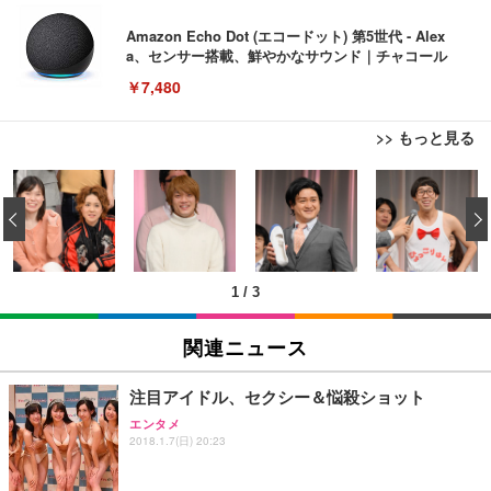
Amazon Echo Dot (エコードット) 第5世代 - Alex
a、センサー搭載、鮮やかなサウンド｜チャコール
￥7,480
>> もっと見る
[EdoErgo] オフィスチェア 椅子 テレワーク 疲れな
EIZO ビジネス向けプレミアムモニター | FlexScan
Amazonベーシック ペットシーツ 薄型 レギュラー 1
い 跳ね上げ式アームレスト コンパクト 約105度ロッ
EV3240X-WT | 31.5型4K UHD・USB Type-C・ホワ
‹
回使い捨て 無香料 ホワイト 300枚
キング pc 事務椅子 360度回転 座面昇降 強化ナイロ
イト
ン樹脂ベース 通気性メッシュ 在宅ワーク H-WY01
￥3,373
￥5,699
￥105,595
(黒網+黒枠+黒足)
1
/
3
EIZO ビジネス向けプレミアムモニター | FlexScan
SIHOO B100 オフィスチェア／デスクチェア メッシ
Amazonベーシック ペットシーツ 厚型 ワイド 42枚
EV2740X-WT | 27.0型4K UHD・USB Type-C・ホワ
ュチェア 人間工学 疲れない ブラック
x2袋(84枚) ホワイト(吸収面:ライトブルー)
関連ニュース
イト
￥27,999
￥3,234
￥109,572
注目アイドル、セクシー＆悩殺ショット
エンタメ
Sezlife オフィスチェア デスクチェア 疲れない テレ
2018.1.7(日) 20:23
【純正品】27"ゲーミングモニター DualSense 充電
ネオ・ルーライフ ネオ・オムツ L 中型犬用 26枚入
ワーク チェア 強化バックレスト 30度ロッキング機
フック付き（CFI-ZDM1J）
り 単品
能 人間工学 椅子 腰サポート 90度跳ね上げ式アーム