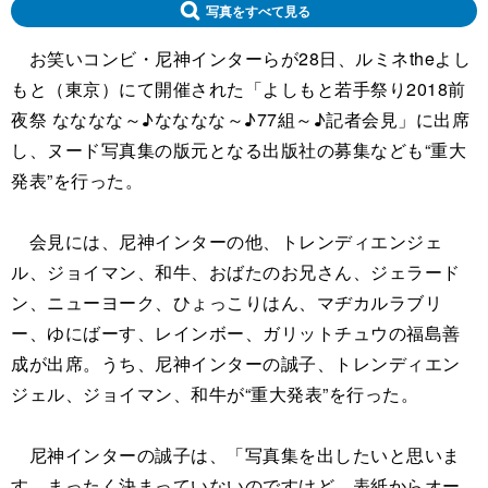
写真をすべて見る
お笑いコンビ・尼神インターらが28日、ルミネtheよし
もと（東京）にて開催された「よしもと若手祭り2018前
夜祭 なななな～♪なななな～♪77組～♪記者会見」に出席
し、ヌード写真集の版元となる出版社の募集なども“重大
発表”を行った。
会見には、尼神インターの他、トレンディエンジェ
ル、ジョイマン、和牛、おばたのお兄さん、ジェラード
ン、ニューヨーク、ひょっこりはん、マヂカルラブリ
ー、ゆにばーす、レインボー、ガリットチュウの福島善
成が出席。うち、尼神インターの誠子、トレンディエン
ジェル、ジョイマン、和牛が“重大発表”を行った。
尼神インターの誠子は、「写真集を出したいと思いま
す。まったく決まっていないのですけど、表紙からオー