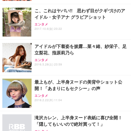
レスト 3Dヘッドレスト ハンガー付き 高反発クッシ
￥49,979
￥1,800
￥7,680
ョン PCチェア 通気性メッシュ ゲーミング/勉強/事
こ、これはヤバい!! 思わず目がクギづけのア
務用 おしゃれ パソコンチェア (ブラック)
イドル・女子アナ グラビアショット
Sezlife オフィスチェア デスクチェア 疲れない テレ
【整備済み品】Dell E2724HS 27インチ 液晶モニタ
Smart Basic(スマートベーシック) 【Amazon.co.jp
エンタメ
ワーク チェア 強化バックレスト 30度ロッキング機
ー フルHD（1920×1080）VA 非光沢 HDMI/DisplayP
限定】 Smart Basic アイリスオーヤマ ペットシーツ
2017.10.6(金) 23:22
能 人間工学 椅子 腰サポート 90度跳ね上げ式アーム
ort/VGA スピーカー内蔵 高さ調整 スイベル VESA対
超厚型 お徳用 ワイド 100枚入 (x 1) (ケース販売)
レスト 3Dヘッドレスト ハンガー付き 高反発クッシ
応 ComfortView ビジネス向け
￥7,680
￥15,800
￥3,670
ョン PCチェア 通気性メッシュ ゲーミング/勉強/事
アイドルが下着姿を披露…菜々緒、紗栄子、足
務用 おしゃれ パソコンチェア (ホワイト)
立梨花、指原莉乃ら
ANDWINT オフィスチェア デスクチェア 肘なし メ
【MiniLED/24.5inch/280Hz/FHD】GRAPHT THE S
アイリスオーヤマ ペットシーツ 超厚型 お徳用 レギ
ッシュ 通気性 ランバーサポート付き 腰サポート ガ
HOOTER Gaming Monitor 24” Essential ゲーミン
エンタメ
ュラー 200枚入【Amazon.co.jp限定】
ス圧無段階昇降 360度回転 キャスター付き コンパク
グモニター QD 24.5インチ 1ms FHD 量子ドット 残
2016.5.28(土) 23:59
ト 幅52×奥行58.5×高さ84～96cm テレワーク 在宅
像低減 (3年保証 | 輝点保証 | 日本メーカー)
￥3,731
￥4,139
￥34,980
勤務 ブラック
最上もが、上半身ヌードの美背中ショット公
開！「あまりにもセクシー」の声
エンタメ
2018.2.22(木) 11:04
滝沢カレン、上半身ヌード表紙に喜び全開！
「隠してもいいので絶対買って！」