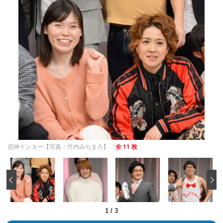
尼神インター【写真：竹内みちまろ】
全 11 枚
‹
1
/
3