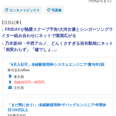
《竹内みちまろ》
エンタメトピックス
写真集
【注目記事】
>
FRIDAYが熱愛スクープ予告!大河女優とシンガーソングラ
イター組み合わせにネットで憶測広がる
>
乃木坂46・中西アルノ、どんくさすぎる浴衣動画にネット
「相変わらず」「嘘でしょ...」
「8月入社可」未経験採用枠/システムエンジニア/賞与年2回
株式会社alBee
東京都
月給23万円～35万円
正社員
「まだ間に合う!」/未経験採用枠/デバッグエンジニア/年間休
日125日以上
Yts株式会社