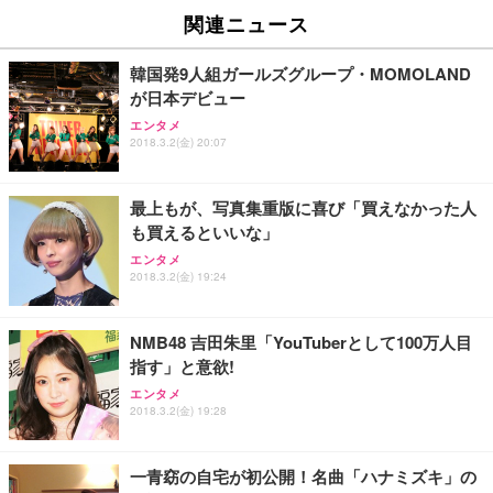
EV2740X-WT | 27.0型4K UHD・USB Type-C・ホワ
ュチェア 人間工学 疲れない ブラック
x2袋(84枚) ホワイト(吸収面:ライトブルー)
関連ニュース
イト
￥27,999
￥3,234
￥109,572
韓国発9人組ガールズグループ・MOMOLAND
が日本デビュー
Sezlife オフィスチェア デスクチェア 疲れない テレ
【純正品】27"ゲーミングモニター DualSense 充電
ネオ・ルーライフ ネオ・オムツ L 中型犬用 26枚入
エンタメ
ワーク チェア 強化バックレスト 30度ロッキング機
2018.3.2(金) 20:07
フック付き（CFI-ZDM1J）
り 単品
能 人間工学 椅子 腰サポート 90度跳ね上げ式アーム
レスト 3Dヘッドレスト ハンガー付き 高反発クッシ
￥49,979
￥1,800
￥7,680
ョン PCチェア 通気性メッシュ ゲーミング/勉強/事
最上もが、写真集重版に喜び「買えなかった人
務用 おしゃれ パソコンチェア (ブラック)
も買えるといいな」
Sezlife オフィスチェア デスクチェア 疲れない テレ
【整備済み品】Dell E2724HS 27インチ 液晶モニタ
Smart Basic(スマートベーシック) 【Amazon.co.jp
エンタメ
ワーク チェア 強化バックレスト 30度ロッキング機
ー フルHD（1920×1080）VA 非光沢 HDMI/DisplayP
限定】 Smart Basic アイリスオーヤマ ペットシーツ
2018.3.2(金) 19:24
能 人間工学 椅子 腰サポート 90度跳ね上げ式アーム
ort/VGA スピーカー内蔵 高さ調整 スイベル VESA対
超厚型 お徳用 ワイド 100枚入 (x 1) (ケース販売)
レスト 3Dヘッドレスト ハンガー付き 高反発クッシ
応 ComfortView ビジネス向け
￥7,680
￥15,800
￥3,670
ョン PCチェア 通気性メッシュ ゲーミング/勉強/事
NMB48 吉田朱里「YouTuberとして100万人目
務用 おしゃれ パソコンチェア (ホワイト)
指す」と意欲!
ANDWINT オフィスチェア デスクチェア 肘なし メ
【MiniLED/24.5inch/280Hz/FHD】GRAPHT THE S
アイリスオーヤマ ペットシーツ 超厚型 お徳用 レギ
ッシュ 通気性 ランバーサポート付き 腰サポート ガ
HOOTER Gaming Monitor 24” Essential ゲーミン
エンタメ
ュラー 200枚入【Amazon.co.jp限定】
ス圧無段階昇降 360度回転 キャスター付き コンパク
グモニター QD 24.5インチ 1ms FHD 量子ドット 残
2018.3.2(金) 19:28
ト 幅52×奥行58.5×高さ84～96cm テレワーク 在宅
像低減 (3年保証 | 輝点保証 | 日本メーカー)
￥3,731
￥4,139
￥34,980
勤務 ブラック
一青窈の自宅が初公開！名曲「ハナミズキ」の