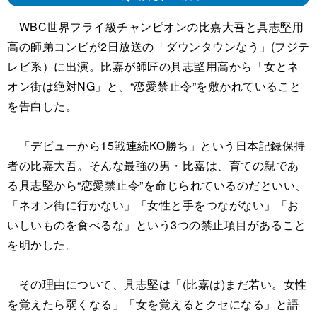
WBC世界フライ級チャンピオンの比嘉大吾と具志堅用
高の師弟コンビが2日放送の「ダウンタウンなう」(フジテ
レビ系）に出演。比嘉が師匠の具志堅用高から「女とネ
オン街は絶対NG」と、“恋愛禁止令”を敷かれていること
を告白した。
「デビューから15戦連続KO勝ち」という日本記録保持
者の比嘉大吾。そんな最強の男・比嘉は、育ての親であ
る具志堅から“恋愛禁止令”を命じられているのだといい、
「ネオン街に行かない」「女性と手をつながない」「お
いしいものを食べるな」という3つの禁止項目があること
を明かした。
その理由について、具志堅は「(比嘉は)まだ若い。女性
を覚えたら弱くなる」「女を覚えるとクセになる」と語