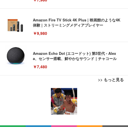
Amazon Fire TV Stick 4K Plus | 映画館のような4K
体験 | ストリーミングメディアプレイヤー
￥9,980
Amazon Echo Dot (エコードット) 第5世代 - Alex
a、センサー搭載、鮮やかなサウンド｜チャコール
￥7,480
>> もっと見る
[EdoErgo] オフィスチェア 椅子 テレワーク 疲れな
EIZO ビジネス向けプレミアムモニター | FlexScan
Amazonベーシック ペットシーツ 薄型 レギュラー 1
い 跳ね上げ式アームレスト コンパクト 約105度ロッ
EV3240X-WT | 31.5型4K UHD・USB Type-C・ホワ
回使い捨て 無香料 ホワイト 300枚
キング pc 事務椅子 360度回転 座面昇降 強化ナイロ
イト
ン樹脂ベース 通気性メッシュ 在宅ワーク H-WY01
￥3,373
￥5,699
￥105,595
(黒網+黒枠+黒足)
EIZO ビジネス向けプレミアムモニター | FlexScan
SIHOO B100 オフィスチェア／デスクチェア メッシ
Amazonベーシック ペットシーツ 厚型 ワイド 42枚