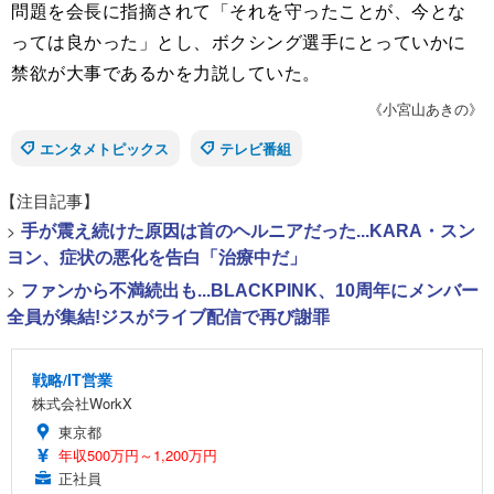
問題を会長に指摘されて「それを守ったことが、今とな
っては良かった」とし、ボクシング選手にとっていかに
禁欲が大事であるかを力説していた。
《小宮山あきの》
エンタメトピックス
テレビ番組
【注目記事】
>
手が震え続けた原因は首のヘルニアだった...KARA・スン
ヨン、症状の悪化を告白「治療中だ」
>
ファンから不満続出も...BLACKPINK、10周年にメンバー
全員が集結!ジスがライブ配信で再び謝罪
戦略/IT営業
株式会社WorkX
東京都
年収500万円～1,200万円
正社員