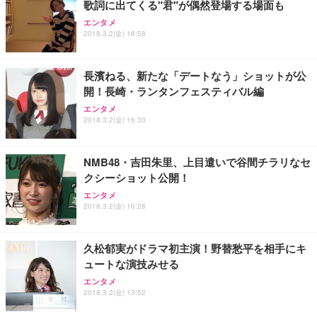
歌詞に出てくる"君"が偶然登場する場面も
エンタメ
2018.3.2(金) 18:58
長濱ねる、新たな「デートなう」ショットが公
開！長崎・ランタンフェスティバル編
エンタメ
2018.3.2(金) 16:30
NMB48・吉田朱里、上目遣いで谷間チラリなセ
クシーショット公開！
エンタメ
2018.3.2(金) 16:28
久松郁実がドラマ初主演！野替愁平を相手にキ
ュートな演技みせる
エンタメ
2018.3.2(金) 13:52