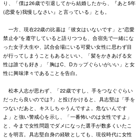
り、「僕は26歳で引退してから結婚したから、『あと5年
(恋愛を)我慢しなさい』と言っている」とも。
一方、現在22歳の比嘉は「彼女はいないです」と“恋愛
禁止令”を遵守していると語りつつも、合宿先で一緒にな
った女子大生や、試合会場にいる可愛い女性に思わず目
が行ってしまうこともあるといい、「髪をかきあげる女
性は誰でも好き」「胸はC、Dカップぐらいがいい」と女
性に興味津々であることを告白。
松本人志が思わず、「22歳ですし、手をつなぐぐらい
だったら良いのでは?」と投げかけると、具志堅は「手を
つないだあと、キスしちゃうんですよ。危ないんです
よ」と強い警戒心を示し、「一番怖いのは女性ですよ」
と、今まで女性問題でダメになった選手が数多くいたこ
とを明言。具志堅自身の経験としても、現役時代に女性