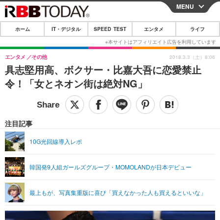
MENU
CLOSE
ホーム
IT・デジタル
SPEED TEST
エンタメ
ライフ
ホーム
IT・デジタル
エンタメ
その他
2018.3.3（土）8:06
具志堅用高、ボクサー・比嘉大吾に恋愛禁止
IT・デジタルTOP
スマートフォン
SPEED TEST
令！「女とネオン街は絶対NG」
ネタ
ガジェット・ツール
エンタメ
ショッピング
その他
エンタメTOP
映画・ドラマ
ライフ
注目記事
韓流・K-POP
韓国・芸能
ライフTOP
グルメ
リリース一覧
10G光回線導入レポ
音楽
スポーツ
ペット
ショッピング
プッシュ通知の停止方法
韓国発9人組ガールズグループ・MOMOLANDが日本デビュー
グラビア
ブログ
その他
ショッピング
その他
最上もが、写真集重版に喜び「買えなかった人も買えるといいな」