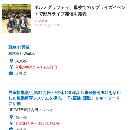
ポルノグラフティ、母校でのサプライズイベン
トで野外ライブ開催を発表
エンタメ
2018.3.2(金) 13:55
戦略/IT営業
株式会社WorkX
東京都
年収500万円～1,200万円
正社員
児童指導員/月給24万円～/年休120日以上/未経験可/ICTを活用
した運動療育システムを導入/「IT×福祉×運動」をキーワード
に活動
UPDATE新江古田スタジオ
東京都
月給24万円～40万1,472円
正社員