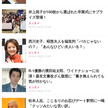
井上苑子が150校から選ばれた卒業式にサプラ
イズ登場！
エンタメ
2018.3.18(日) 15:28
西川史子、昭恵夫人を猛批判「バカじゃない
の？」「あんなひどい夫人いる？」
エンタメ
2018.3.18(日) 12:44
R-1優勝の濱田祐太郎、ワイドナショーに出
演！森友文書改ざん疑惑に「書き換えられても
気が付かない」
エンタメ
2018.3.18(日) 12:27
松本人志、こじるりのお忍びデート釈明に一喝
「クッソみたいな言い訳」