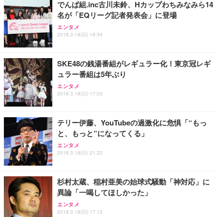
でんぱ組.inc古川未鈴、Hカップわちみなみら14
務用 おしゃれ パソコンチェア (ホワイト)
名が「EQリーグ記者発表会」に登場
ANDWINT オフィスチェア デスクチェア 肘なし メ
【MiniLED/24.5inch/280Hz/FHD】GRAPHT THE S
アイリスオーヤマ ペットシーツ 超厚型 お徳用 レギ
ッシュ 通気性 ランバーサポート付き 腰サポート ガ
HOOTER Gaming Monitor 24” Essential ゲーミン
エンタメ
ュラー 200枚入【Amazon.co.jp限定】
ス圧無段階昇降 360度回転 キャスター付き コンパク
グモニター QD 24.5インチ 1ms FHD 量子ドット 残
2018.3.18(日) 18:34
ト 幅52×奥行58.5×高さ84～96cm テレワーク 在宅
像低減 (3年保証 | 輝点保証 | 日本メーカー)
￥3,731
￥4,139
￥34,980
勤務 ブラック
SKE48の銭湯番組がレギュラー化！東京冠レギ
ュラー番組は5年ぶり
エンタメ
2018.3.18(日) 17:03
テリー伊藤、YouTubeの過激化に危惧「“もっ
と、もっと”になってくる」
エンタメ
2018.3.18(日) 21:22
杉村太蔵、稲村亜美の始球式騒動「神対応」に
異論「一喝してほしかった」
エンタメ
2018.3.18(日) 17:12