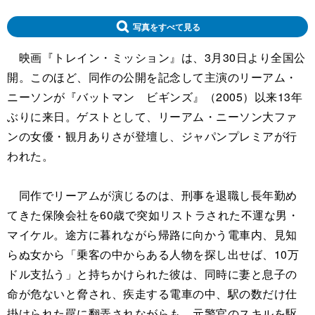
写真をすべて見る
映画『トレイン・ミッション』は、3月30日より全国公
開。このほど、同作の公開を記念して主演のリーアム・
ニーソンが『バットマン ビギンズ』（2005）以来13年
ぶりに来日。ゲストとして、リーアム・ニーソン大ファ
ンの女優・観月ありさが登壇し、ジャパンプレミアが行
われた。
同作でリーアムが演じるのは、刑事を退職し長年勤め
てきた保険会社を60歳で突如リストラされた不運な男・
マイケル。途方に暮れながら帰路に向かう電車内、見知
らぬ女から「乗客の中からある人物を探し出せば、10万
ドル支払う」と持ちかけられた彼は、同時に妻と息子の
命が危ないと脅され、疾走する電車の中、駅の数だけ仕
掛けられた罠に翻弄されながらも、元警官のスキルを駆