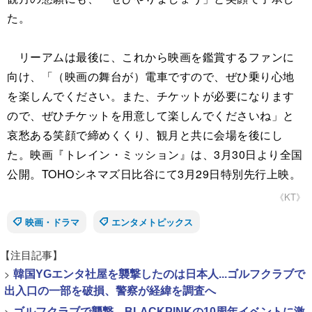
た。
リーアムは最後に、これから映画を鑑賞するファンに
向け、「（映画の舞台が）電車ですので、ぜひ乗り心地
を楽しんでください。また、チケットが必要になります
ので、ぜひチケットを用意して楽しんでくださいね」と
哀愁ある笑顔で締めくくり、観月と共に会場を後にし
た。映画『トレイン・ミッション』は、3月30日より全国
公開。TOHOシネマズ日比谷にて3月29日特別先行上映。
《KT》
映画・ドラマ
エンタメトピックス
【注目記事】
>
韓国YGエンタ社屋を襲撃したのは日本人...ゴルフクラブで
出入口の一部を破損、警察が経緯を調査へ
>
ゴルフクラブで襲撃、BLACKPINKの10周年イベントに激