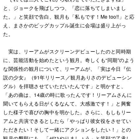
と、ジョークを飛ばしつつ、「恋に落ちてしまいまし
た。」と笑顔で告白、観月も「私もです！Me too!!」と応
え、まさかのビッグカップル誕生に会場は盛り上がっ
た。
実は、リーアムがスクリーンデビューしたのと同時期
に、芸能活動を始めたという観月。奇しくも“同期”のよう
な関係性の観月について、リーアムが、「実は今日『伝
説の少女』（91年リリース／観月ありさのデビューシン
グル）を拝聴させていただいたんです」と明かすと、
「あの曲は、14歳の時に歌ったんです！リーアムさんに
聞いてもらえる日がくるなんて、大感激です！」と興奮
した様子で喜びの胸中を明かした。さらに、もしもリー
アムと共演できるとしたら「やっぱり彼女役をさせてい
ただきたい！そして一緒にアクションをしたい！」との
観月の懇願にも、「ぜひやりましょう」と笑顔で了承し