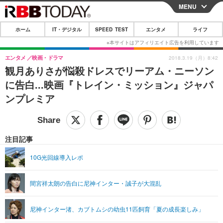
MENU
CLOSE
ホーム
IT・デジタル
SPEED TEST
エンタメ
ライフ
ホーム
IT・デジタル
エンタメ
映画・ドラマ
2018.3.19（月）8:42
観月ありさが悩殺ドレスでリーアム・ニーソン
IT・デジタルTOP
スマートフォン
SPEED TEST
に告白...映画『トレイン・ミッション』ジャパ
ネタ
ガジェット・ツール
ンプレミア
エンタメ
ショッピング
その他
エンタメTOP
映画・ドラマ
ライフ
韓流・K-POP
韓国・芸能
注目記事
ライフTOP
グルメ
リリース一覧
音楽
スポーツ
10G光回線導入レポ
ペット
ショッピング
プッシュ通知の停止方法
グラビア
ブログ
その他
間宮祥太朗の告白に尼神インター・誠子が大混乱
ショッピング
その他
尼神インター渚、カブトムシの幼虫11匹飼育「夏の成長楽しみ」