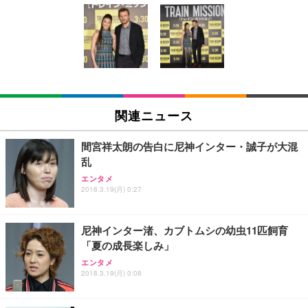
[EdoErgo] オフィスチェア 椅子 テレワーク 疲れな
EIZO ビジネス向けプレミアムモニター | FlexScan
Amazonベーシック ペットシーツ 薄型 レギュラー 1
い 跳ね上げ式アームレスト コンパクト 約105度ロッ
EV3240X-WT | 31.5型4K UHD・USB Type-C・ホワ
回使い捨て 無香料 ホワイト 300枚
キング pc 事務椅子 360度回転 座面昇降 強化ナイロ
イト
ン樹脂ベース 通気性メッシュ 在宅ワーク H-WY01
￥3,373
￥5,699
￥105,595
(黒網+黒枠+黒足)
EIZO ビジネス向けプレミアムモニター | FlexScan
SIHOO B100 オフィスチェア／デスクチェア メッシ
Amazonベーシック ペットシーツ 厚型 ワイド 42枚
EV2740X-WT | 27.0型4K UHD・USB Type-C・ホワ
ュチェア 人間工学 疲れない ブラック
x2袋(84枚) ホワイト(吸収面:ライトブルー)
関連ニュース
イト
￥27,999
￥3,234
￥109,572
間宮祥太朗の告白に尼神インター・誠子が大混
乱
Sezlife オフィスチェア デスクチェア 疲れない テレ
【純正品】27"ゲーミングモニター DualSense 充電
ネオ・ルーライフ ネオ・オムツ L 中型犬用 26枚入
エンタメ
ワーク チェア 強化バックレスト 30度ロッキング機
2018.3.19(月) 0:27
フック付き（CFI-ZDM1J）
り 単品
能 人間工学 椅子 腰サポート 90度跳ね上げ式アーム
レスト 3Dヘッドレスト ハンガー付き 高反発クッシ
￥49,979
￥1,800
￥7,680
ョン PCチェア 通気性メッシュ ゲーミング/勉強/事
尼神インター渚、カブトムシの幼虫11匹飼育
務用 おしゃれ パソコンチェア (ブラック)
「夏の成長楽しみ」
Sezlife オフィスチェア デスクチェア 疲れない テレ
【整備済み品】Dell E2724HS 27インチ 液晶モニタ
Smart Basic(スマートベーシック) 【Amazon.co.jp
エンタメ
ワーク チェア 強化バックレスト 30度ロッキング機
ー フルHD（1920×1080）VA 非光沢 HDMI/DisplayP
限定】 Smart Basic アイリスオーヤマ ペットシーツ
2018.3.19(月) 0:08
能 人間工学 椅子 腰サポート 90度跳ね上げ式アーム
ort/VGA スピーカー内蔵 高さ調整 スイベル VESA対
超厚型 お徳用 ワイド 100枚入 (x 1) (ケース販売)
レスト 3Dヘッドレスト ハンガー付き 高反発クッシ
応 ComfortView ビジネス向け
￥7,680
￥15,800
￥3,670
ョン PCチェア 通気性メッシュ ゲーミング/勉強/事