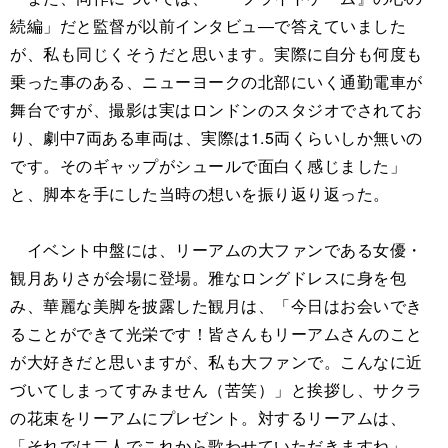
続編」だと監督が以前インタビュ―で答えていました
が、私も同じくそうだと思います。実際に自分も何度も
乗った事のある、ニューヨークの北部にいく通勤電車が
舞台ですが、撮影は実はロンドンのスタジオでされてお
り、劇中7両ある車両は、実際は1.5両くらいしか無いの
です。そのギャップがシュールで面白く感じました」
と、脚本を手にした当時の想いを振り返り返った。
イベント中盤には、リーアムの大ファンである女優・
観月ありさが会場に登場。雅なロングドレスに身を包
み、華麗な美脚を披露した観月は、「今日はお会いでき
ることができて光栄です！皆さんもリーアムさんのこと
が大好きだと思いますが、私も大ファンで。こんなに近
づいてしまってすみません（苦笑）」と挨拶し、サクラ
の花束をリーアムにプレゼント。対するリーアムは、
「それでは二人でこれから歌わせていただきますね」