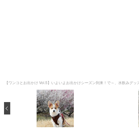
【ワンコとお出かけ Vol.5】いよいよお出かけシーズン到来！で～、水飲みグ
‹