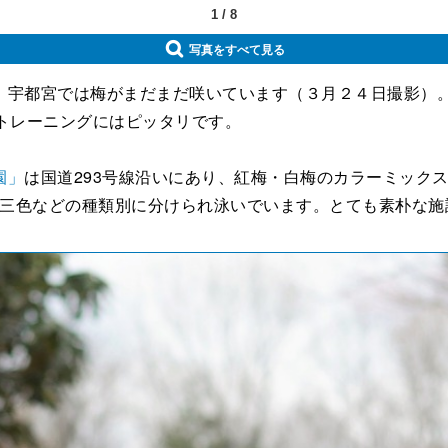
1
/
8
写真をすべて見る
、宇都宮では梅がまだまだ咲いています（３月２４日撮影）
トレーニングにはピッタリです。
園」
は国道293号線沿いにあり、紅梅・白梅のカラーミック
和三色などの種類別に分けられ泳いでいます。とても素朴な