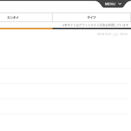
MENU
CLOSE
エンタメ
ライフ
2018.3.31（土）22:41
スマートフォン
ガジェット・ツール
その他
映画・ドラマ
韓国・芸能
グルメ
スポーツ
ショッピング
ブログ
その他