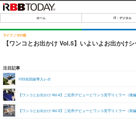
ホーム
IT・デジタル
ホーム
IT・デジタル
ライフ
その他
【ワンコとお出かけ Vol.5】いよいよお出か
IT・デジタルTOP
SPEED TEST
ネタ
エンタメ
注目記事
ショッピング
エンタメTOP
ライフ
10G光回線導入レポ
韓流・K-POP
ライフTOP
リリース一覧
【ワンコとお出かけ Vol.4】ご近所デビューとワンコ見守りミラー（後
音楽
ペット
プッシュ通知の停止方法
グラビア
その他
【ワンコとお出かけ Vol.3】ご近所デビューとワンコ見守りミラー（前
ショッピング