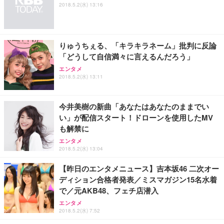
2018.5.2(水) 13:16
りゅうちぇる、「キラキラネーム」批判に反論
「どうして自信満々に言えるんだろう」
エンタメ
2018.5.2(水) 13:11
今井美樹の新曲「あなたはあなたのままでい
い」が配信スタート！ドローンを使用したMV
も解禁に
エンタメ
2018.5.2(水) 13:04
【昨日のエンタメニュース】吉本坂46 二次オー
ディション合格者発表／ミスマガジン15名水着
で／元AKB48、フェチ店潜入
エンタメ
2018.5.2(水) 7:52