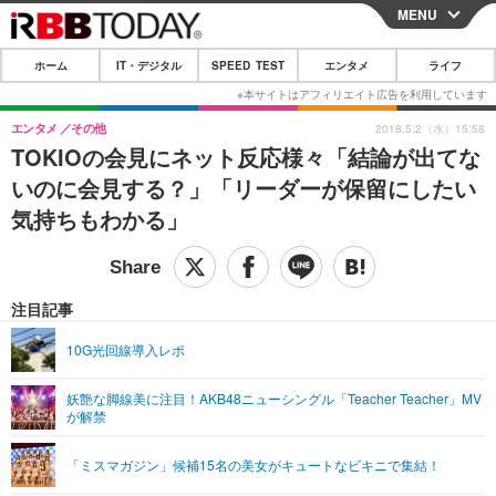
MENU
CLOSE
ホーム
IT・デジタル
SPEED TEST
エンタメ
ライフ
ホーム
IT・デジタル
エンタメ
その他
2018.5.2（水）15:58
TOKIOの会見にネット反応様々「結論が出てな
IT・デジタルTOP
スマートフォン
SPEED TEST
いのに会見する？」「リーダーが保留にしたい
ネタ
ガジェット・ツール
気持ちもわかる」
エンタメ
ショッピング
その他
エンタメTOP
映画・ドラマ
ライフ
韓流・K-POP
韓国・芸能
注目記事
ライフTOP
グルメ
リリース一覧
音楽
スポーツ
10G光回線導入レポ
ペット
ショッピング
プッシュ通知の停止方法
グラビア
ブログ
その他
妖艶な脚線美に注目！AKB48ニューシングル「Teacher Teacher」MV
が解禁
ショッピング
その他
「ミスマガジン」候補15名の美女がキュートなビキニで集結！