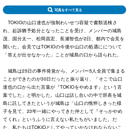
写真をすべて見る
TOKIOの山口達也が強制わいせつ容疑で書類送検さ
れ、起訴猶予処分となったことを受け、メンバーの城島
茂、国分太一、松岡昌宏、長瀬智也が2日、都内で会見を
開いた。会見ではTOKIOの今後や山口の処遇にについて
「答えが出せなかった」ことが城島の口から語られた。
城島は25日の事件発覚から、メンバー5人全員で集まる
ことができたのが30日だったと振り返り、「そこで山口
達也の口から出た言葉が『TOKIOをやめます』という言
葉でした」と明かした。山口は話し合いの中で辞表を城
島に託してきたというが城島は「山口の憔悴しきった様
子を見て、23年一緒にやってきた仲として『そっかやめ
てくれ』というふうに言えない私たちがいました。だ
た、私たちはTOKIOとしてやっていかなけれならないこ