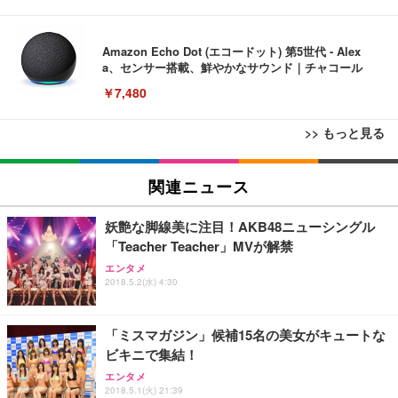
Amazon Echo Dot (エコードット) 第5世代 - Alex
a、センサー搭載、鮮やかなサウンド｜チャコール
￥7,480
>> もっと見る
[EdoErgo] オフィスチェア 椅子 テレワーク 疲れな
EIZO ビジネス向けプレミアムモニター | FlexScan
Amazonベーシック ペットシーツ 薄型 レギュラー 1
い 跳ね上げ式アームレスト コンパクト 約105度ロッ
EV3240X-WT | 31.5型4K UHD・USB Type-C・ホワ
関連ニュース
回使い捨て 無香料 ホワイト 300枚
キング pc 事務椅子 360度回転 座面昇降 強化ナイロ
イト
ン樹脂ベース 通気性メッシュ 在宅ワーク H-WY01
￥3,373
￥5,699
￥105,595
妖艶な脚線美に注目！AKB48ニューシングル
(黒網+黒枠+黒足)
「Teacher Teacher」MVが解禁
エンタメ
EIZO ビジネス向けプレミアムモニター | FlexScan
SIHOO B100 オフィスチェア／デスクチェア メッシ
Amazonベーシック ペットシーツ 厚型 ワイド 42枚
2018.5.2(水) 4:30
EV2740X-WT | 27.0型4K UHD・USB Type-C・ホワ
ュチェア 人間工学 疲れない ブラック
x2袋(84枚) ホワイト(吸収面:ライトブルー)
イト
￥27,999
￥3,234
￥109,572
「ミスマガジン」候補15名の美女がキュートな
ビキニで集結！
Sezlife オフィスチェア デスクチェア 疲れない テレ
エンタメ
【純正品】27"ゲーミングモニター DualSense 充電
ネオ・ルーライフ ネオ・オムツ L 中型犬用 26枚入
ワーク チェア 強化バックレスト 30度ロッキング機
2018.5.1(火) 21:39