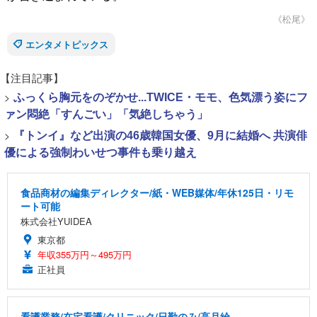
《松尾》
エンタメトピックス
【注目記事】
>
ふっくら胸元をのぞかせ...TWICE・モモ、色気漂う姿にフ
ァン悶絶「すんごい」「気絶しちゃう」
>
『トンイ』など出演の46歳韓国女優、9月に結婚へ 共演俳
優による強制わいせつ事件も乗り越え
食品商材の編集ディレクター/紙・WEB媒体/年休125日・リモ
ート可能
株式会社YUIDEA
東京都
年収355万円～495万円
正社員
看護業務/在宅看護/クリニック/日勤のみ/高月給