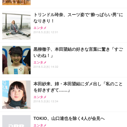
フック付き（CFI-ZDM1J）
り 単品
能 人間工学 椅子 腰サポート 90度跳ね上げ式アーム
レスト 3Dヘッドレスト ハンガー付き 高反発クッシ
￥49,979
￥1,800
￥7,680
ョン PCチェア 通気性メッシュ ゲーミング/勉強/事
トリンドル玲奈、スーツ姿で“酔っぱらい男”に
務用 おしゃれ パソコンチェア (ブラック)
なりきり！
Sezlife オフィスチェア デスクチェア 疲れない テレ
【整備済み品】Dell E2724HS 27インチ 液晶モニタ
Smart Basic(スマートベーシック) 【Amazon.co.jp
エンタメ
ワーク チェア 強化バックレスト 30度ロッキング機
ー フルHD（1920×1080）VA 非光沢 HDMI/DisplayP
限定】 Smart Basic アイリスオーヤマ ペットシーツ
2018.5.2(水) 12:01
能 人間工学 椅子 腰サポート 90度跳ね上げ式アーム
ort/VGA スピーカー内蔵 高さ調整 スイベル VESA対
超厚型 お徳用 ワイド 100枚入 (x 1) (ケース販売)
レスト 3Dヘッドレスト ハンガー付き 高反発クッシ
応 ComfortView ビジネス向け
￥7,680
￥15,800
￥3,670
ョン PCチェア 通気性メッシュ ゲーミング/勉強/事
黒柳徹子、本田望結の好きな言葉に驚き「すご
務用 おしゃれ パソコンチェア (ホワイト)
いわね！」
ANDWINT オフィスチェア デスクチェア 肘なし メ
【MiniLED/24.5inch/280Hz/FHD】GRAPHT THE S
アイリスオーヤマ ペットシーツ 超厚型 お徳用 レギ
エンタメ
ッシュ 通気性 ランバーサポート付き 腰サポート ガ
HOOTER Gaming Monitor 24” Essential ゲーミン
ュラー 200枚入【Amazon.co.jp限定】
2018.5.2(水) 14:32
ス圧無段階昇降 360度回転 キャスター付き コンパク
グモニター QD 24.5インチ 1ms FHD 量子ドット 残
ト 幅52×奥行58.5×高さ84～96cm テレワーク 在宅
像低減 (3年保証 | 輝点保証 | 日本メーカー)
￥3,731
￥4,139
￥34,980
勤務 ブラック
本田紗来、姉・本田望結にダメ出し「私のこと
を好きすぎて……」
エンタメ
2018.5.2(水) 13:34
TOKIO、山口達也を除く4人が会見へ
エンタメ