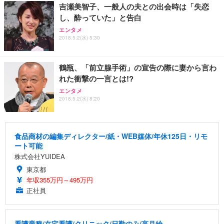
吉瀬美智子、一般人の夫との出会時は「失恋
し、酔っていた」と告白
エンタメ
2018.5.2(水) 5:30
鶴瓶、「前立腺手術」の宣告の際に妻から言わ
れた衝撃の一言とは!?
エンタメ
2018.5.2(水) 8:20
食品商材の編集ディレクター/紙・WEB媒体/年休125日・リモ
ート可能
株式会社YUIDEA
東京都
年収355万円～495万円
正社員
看護業務/在宅看護/クリニック/日勤のみ/高月給