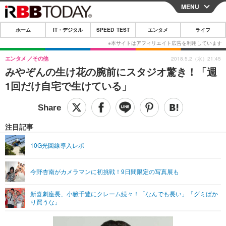
MENU
CLOSE
ホーム
IT・デジタル
SPEED TEST
エンタメ
ライフ
ホーム
IT・デジタル
エンタメ
その他
2018.5.2（水）21:45
みやぞんの生け花の腕前にスタジオ驚き！「週
IT・デジタルTOP
スマートフォン
SPEED TEST
1回だけ自宅で生けている」
ネタ
ガジェット・ツール
エンタメ
ショッピング
その他
エンタメTOP
映画・ドラマ
ライフ
注目記事
韓流・K-POP
韓国・芸能
ライフTOP
グルメ
リリース一覧
10G光回線導入レポ
音楽
スポーツ
ペット
ショッピング
プッシュ通知の停止方法
今野杏南がカメラマンに初挑戦！9日間限定の写真展も
グラビア
ブログ
その他
新喜劇座長、小籔千豊にクレーム続々！「なんでも長い」「グミばか
ショッピング
その他
り買うな」