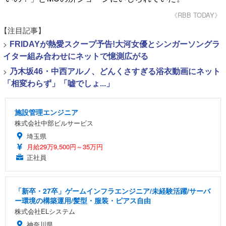
《RBB TODAY》
【注目記事】
>
FRIDAYが熱愛スクープ予告!大河女優とシンガーソングラ
イター組み合わせにネットで憶測広がる
>
乃木坂46・中西アルノ、どんくさすぎる浴衣動画にネット
「相変わらず」「嘘でしょ...」
施設管理エンジニア
株式会社中部ビルサービス
埼玉県
月給29万9,500円～35万円
正社員
「新卒・27卒」ゲームインフラエンジニア/未経験活躍/サーバ
ー環境の構築運用/髪型・服装・ピアス自由
株式会社ELシステム
神奈川県