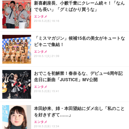
新喜劇座長、小籔千豊にクレーム続々！「なん
務用 おしゃれ パソコンチェア (ブラック)
でも長い」「グミばかり買うな」
Sezlife オフィスチェア デスクチェア 疲れない テレ
【整備済み品】Dell E2724HS 27インチ 液晶モニタ
Smart Basic(スマートベーシック) 【Amazon.co.jp
エンタメ
ワーク チェア 強化バックレスト 30度ロッキング機
ー フルHD（1920×1080）VA 非光沢 HDMI/DisplayP
限定】 Smart Basic アイリスオーヤマ ペットシーツ
2018.5.2(水) 16:16
能 人間工学 椅子 腰サポート 90度跳ね上げ式アーム
ort/VGA スピーカー内蔵 高さ調整 スイベル VESA対
超厚型 お徳用 ワイド 100枚入 (x 1) (ケース販売)
レスト 3Dヘッドレスト ハンガー付き 高反発クッシ
応 ComfortView ビジネス向け
￥7,680
￥15,800
￥3,670
ョン PCチェア 通気性メッシュ ゲーミング/勉強/事
「ミスマガジン」候補15名の美女がキュートな
務用 おしゃれ パソコンチェア (ホワイト)
ビキニで集結！
ANDWINT オフィスチェア デスクチェア 肘なし メ
【MiniLED/24.5inch/280Hz/FHD】GRAPHT THE S
アイリスオーヤマ ペットシーツ 超厚型 お徳用 レギ
ッシュ 通気性 ランバーサポート付き 腰サポート ガ
HOOTER Gaming Monitor 24” Essential ゲーミン
エンタメ
ュラー 200枚入【Amazon.co.jp限定】
ス圧無段階昇降 360度回転 キャスター付き コンパク
グモニター QD 24.5インチ 1ms FHD 量子ドット 残
2018.5.1(火) 21:39
ト 幅52×奥行58.5×高さ84～96cm テレワーク 在宅
像低減 (3年保証 | 輝点保証 | 日本メーカー)
￥3,731
￥4,139
￥34,980
勤務 ブラック
おでこを初解禁！春奈るな、デビュー6周年記
念日に新曲「JUSTICE」MV公開
エンタメ
2018.5.2(水) 15:41
本田紗来、姉・本田望結にダメ出し「私のこと
を好きすぎて……」
エンタメ
2018.5.2(水) 13:34