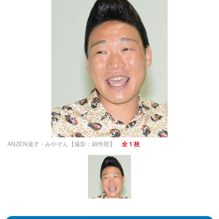
ANZEN漫才・みやぞん【撮影：錦怜那】
全 1 枚