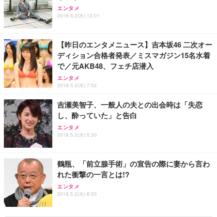
エンタメ
2018.5.2(水) 12:01
【昨日のエンタメニュース】吉本坂46 二次オー
ディション合格者発表／ミスマガジン15名水着
で／元AKB48、フェチ店潜入
エンタメ
2018.5.2(水) 7:52
吉瀬美智子、一般人の夫との出会時は「失恋
し、酔っていた」と告白
エンタメ
2018.5.2(水) 5:30
鶴瓶、「前立腺手術」の宣告の際に妻から言わ
れた衝撃の一言とは!?
エンタメ
2018.5.2(水) 8:20