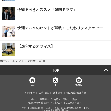
今観るべきオススメ「韓国ドラマ」
快適デスクのヒントが満載！こだわりデスクツアー
【進化するオフィス】
記事
ホーム
›
エンタメ
›
その他
›
TOP
Home
X
YouTube
お問合せ
広告掲載
会社概要
個人情報保護方針
紹介した商品/サービスを購入、契約した場合に、
売上の一部が弊社サイトに還元されることがあります。
当サイトに掲載の記事・見出し・写真・画像の無断転載を禁じます。
Copyright © 2026 IID, Inc.