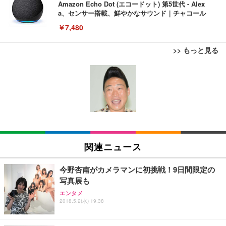
Amazon Echo Dot (エコードット) 第5世代 - Alex
a、センサー搭載、鮮やかなサウンド｜チャコール
￥7,480
>> もっと見る
[EdoErgo] オフィスチェア 椅子 テレワーク 疲れな
EIZO ビジネス向けプレミアムモニター | FlexScan
Amazonベーシック ペットシーツ 薄型 レギュラー 1
い 跳ね上げ式アームレスト コンパクト 約105度ロッ
EV3240X-WT | 31.5型4K UHD・USB Type-C・ホワ
回使い捨て 無香料 ホワイト 300枚
キング pc 事務椅子 360度回転 座面昇降 強化ナイロ
イト
ン樹脂ベース 通気性メッシュ 在宅ワーク H-WY01
￥3,373
￥5,699
￥105,595
(黒網+黒枠+黒足)
EIZO ビジネス向けプレミアムモニター | FlexScan
SIHOO B100 オフィスチェア／デスクチェア メッシ
Amazonベーシック ペットシーツ 厚型 ワイド 42枚
EV2740X-WT | 27.0型4K UHD・USB Type-C・ホワ
ュチェア 人間工学 疲れない ブラック
x2袋(84枚) ホワイト(吸収面:ライトブルー)
関連ニュース
イト
￥27,999
￥3,234
￥109,572
今野杏南がカメラマンに初挑戦！9日間限定の
写真展も
Sezlife オフィスチェア デスクチェア 疲れない テレ
【純正品】27"ゲーミングモニター DualSense 充電
ネオ・ルーライフ ネオ・オムツ L 中型犬用 26枚入
エンタメ
ワーク チェア 強化バックレスト 30度ロッキング機
2018.5.2(水) 19:38
フック付き（CFI-ZDM1J）
り 単品
能 人間工学 椅子 腰サポート 90度跳ね上げ式アーム
レスト 3Dヘッドレスト ハンガー付き 高反発クッシ
￥49,979
￥1,800
￥7,680
ョン PCチェア 通気性メッシュ ゲーミング/勉強/事