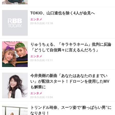
TOKIO、山口達也を除く4人が会見へ
エンタメ
2018.5.2(水) 13:16
りゅうちぇる、「キラキラネーム」批判に反論
「どうして自信満々に言えるんだろう」
エンタメ
2018.5.2(水) 13:11
今井美樹の新曲「あなたはあなたのままでい
い」が配信スタート！ドローンを使用したMV
も解禁に
エンタメ
2018.5.2(水) 13:04
トリンドル玲奈、スーツ姿で“酔っぱらい男”に
なりきり！