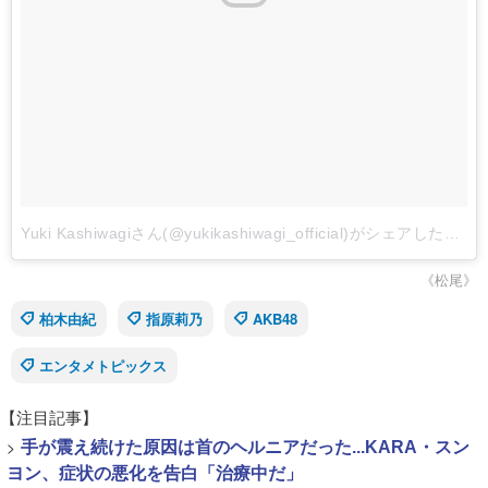
Yuki Kashiwagiさん(@yukikashiwagi_official)がシェアした投稿
《松尾》
柏木由紀
指原莉乃
AKB48
エンタメトピックス
【注目記事】
>
手が震え続けた原因は首のヘルニアだった...KARA・スン
ヨン、症状の悪化を告白「治療中だ」