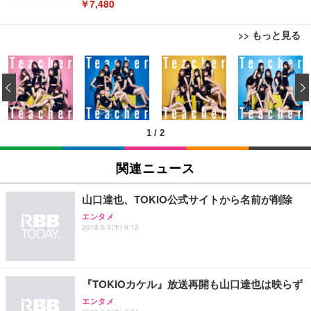
￥7,480
>> もっと見る
[EdoErgo] オフィスチェア 椅子 テレワーク 疲れな
EIZO ビジネス向けプレミアムモニター | FlexScan
Amazonベーシック ペットシーツ 薄型 レギュラー 1
い 跳ね上げ式アームレスト コンパクト 約105度ロッ
EV3240X-WT | 31.5型4K UHD・USB Type-C・ホワ
‹
回使い捨て 無香料 ホワイト 300枚
キング pc 事務椅子 360度回転 座面昇降 強化ナイロ
イト
ン樹脂ベース 通気性メッシュ 在宅ワーク H-WY01
￥3,373
￥5,699
￥105,595
(黒網+黒枠+黒足)
1
/
2
EIZO ビジネス向けプレミアムモニター | FlexScan
SIHOO B100 オフィスチェア／デスクチェア メッシ
Amazonベーシック ペットシーツ 厚型 ワイド 42枚
EV2740X-WT | 27.0型4K UHD・USB Type-C・ホワ
ュチェア 人間工学 疲れない ブラック
x2袋(84枚) ホワイト(吸収面:ライトブルー)
関連ニュース
イト
￥27,999
￥3,234
￥109,572
山口達也、TOKIO公式サイトから名前が削除
エンタメ
Sezlife オフィスチェア デスクチェア 疲れない テレ
2018.5.3(木) 9:13
【純正品】27"ゲーミングモニター DualSense 充電
ネオ・ルーライフ ネオ・オムツ L 中型犬用 26枚入
ワーク チェア 強化バックレスト 30度ロッキング機
フック付き（CFI-ZDM1J）
り 単品
能 人間工学 椅子 腰サポート 90度跳ね上げ式アーム
レスト 3Dヘッドレスト ハンガー付き 高反発クッシ
￥49,979
￥1,800
￥7,680
ョン PCチェア 通気性メッシュ ゲーミング/勉強/事
『TOKIOカケル』放送再開も山口達也は映らず
務用 おしゃれ パソコンチェア (ブラック)
エンタメ
Sezlife オフィスチェア デスクチェア 疲れない テレ
【整備済み品】Dell E2724HS 27インチ 液晶モニタ
Smart Basic(スマートベーシック) 【Amazon.co.jp