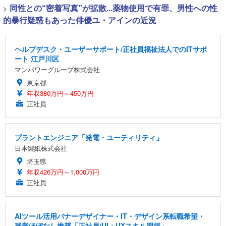
>
同性との“密着写真”が拡散...薬物使用で有罪、男性への性
的暴行疑惑もあった俳優ユ・アインの近況
ヘルプデスク・ユーザーサポート/正社員福祉法人でのITサポ
ート 江戸川区
マンパワーグループ株式会社
東京都
年収380万円～450万円
正社員
プラントエンジニア「発電・ユーティリティ」
日本製紙株式会社
埼玉県
年収426万円～1,000万円
正社員
AIツール活用バナーデザイナー・IT・デザイン系転職希望・
残業ほぼなし推奨「正社員/UI・UXスキル習得」