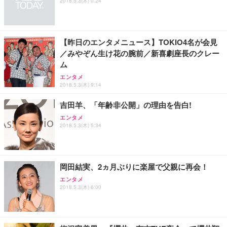
2018.5.3(木) 0:24
ワーク チェア 強化バックレスト 30度ロッキング機
ー フルHD（1920×1080）VA 非光沢 HDMI/DisplayP
限定】 Smart Basic アイリスオーヤマ ペットシーツ
能 人間工学 椅子 腰サポート 90度跳ね上げ式アーム
ort/VGA スピーカー内蔵 高さ調整 スイベル VESA対
超厚型 お徳用 ワイド 100枚入 (x 1) (ケース販売)
レスト 3Dヘッドレスト ハンガー付き 高反発クッシ
応 ComfortView ビジネス向け
￥7,680
￥15,800
￥3,670
ョン PCチェア 通気性メッシュ ゲーミング/勉強/事
【昨日のエンタメニュース】TOKIO4名が会見
務用 おしゃれ パソコンチェア (ホワイト)
／みやぞん生け花の腕前／新喜劇座長のクレー
ANDWINT オフィスチェア デスクチェア 肘なし メ
【MiniLED/24.5inch/280Hz/FHD】GRAPHT THE S
アイリスオーヤマ ペットシーツ 超厚型 お徳用 レギ
ム
ッシュ 通気性 ランバーサポート付き 腰サポート ガ
HOOTER Gaming Monitor 24” Essential ゲーミン
ュラー 200枚入【Amazon.co.jp限定】
ス圧無段階昇降 360度回転 キャスター付き コンパク
グモニター QD 24.5インチ 1ms FHD 量子ドット 残
エンタメ
ト 幅52×奥行58.5×高さ84～96cm テレワーク 在宅
像低減 (3年保証 | 輝点保証 | 日本メーカー)
￥3,731
2018.5.3(木) 9:14
￥4,139
￥34,980
勤務 ブラック
吉田羊、「年齢非公開」の理由を告白!
エンタメ
2018.5.3(木) 5:34
岡田結実、2ヵ月ぶりに楽屋で父親に再会！
エンタメ
2018.5.3(木) 6:00