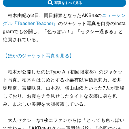
写真をすべて見る
柏木由紀が2日、同日解禁となったAKB48の
ニューシン
グル『Teacher Teacher』
のジャケット写真を自身のInsta
gramでも公開し、「色っぽい！」「セクシー過ぎる」と
絶賛されている。
【ほかのジャケット写真を見る】
柏木が公開したのはType A（初回限定盤）のジャケッ
ト写真。柏木をはじめとする小栗有以や指原莉乃、松井
珠理奈、宮脇咲良、山本彩、横山由依といった7人が登場
しており、お腹をチラ見せしたタイトな衣装に身を包
み、まぶしい美脚を大胆披露している。
大人セクシーな1枚にファンからは「とっても色っぽい
ですね～」「AKB48セクシー軍団結成!?」「今回のジャ