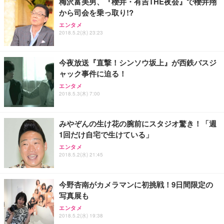
梅沢富美男、『櫻井・有吉THE夜会』で櫻井翔
から司会を乗っ取り!?
エンタメ
2018.5.2(水) 23:23
今夜放送『直撃！シンソウ坂上』が西鉄バスジ
ャック事件に迫る！
エンタメ
2018.5.3(木) 7:00
みやぞんの生け花の腕前にスタジオ驚き！「週
1回だけ自宅で生けている」
エンタメ
2018.5.2(水) 21:45
今野杏南がカメラマンに初挑戦！9日間限定の
写真展も
エンタメ
2018.5.2(水) 19:38