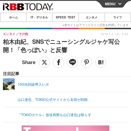
MENU
CLOSE
ホーム
IT・デジタル
SPEED TEST
エンタメ
ライフ
ホーム
IT・デジタル
エンタメ
その他
2018.5.3（木）9:52
柏木由紀、SNSでニューシングルジャケ写公
IT・デジタルTOP
スマートフォン
SPEED TEST
開！「色っぽい」と反響
ネタ
ガジェット・ツール
エンタメ
ショッピング
その他
エンタメTOP
映画・ドラマ
ライフ
注目記事
韓流・K-POP
韓国・芸能
ライフTOP
グルメ
リリース一覧
10G光回線導入レポ
音楽
スポーツ
ペット
ショッピング
プッシュ通知の停止方法
山口達也、TOKIO公式サイトから名前が削除
グラビア
ブログ
その他
ショッピング
その他
『TOKIOカケル』放送再開も山口達也は映らず