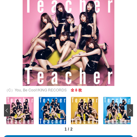
（C）You, Be Cool!/KING RECORDS
全 8 枚
‹
1
/
2