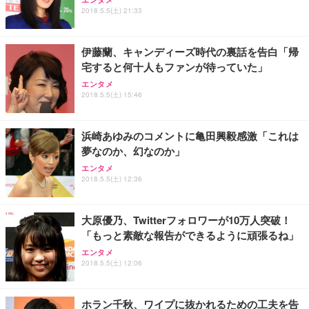
2018.5.5(土) 21:33
伊藤蘭、キャンディーズ時代の裏話を告白「帰
宅すると何十人もファンが待っていた」
エンタメ
2018.5.5(土) 15:46
浜崎あゆみのコメントに亀田興毅感激「これは
夢なのか、幻なのか」
エンタメ
2018.5.5(土) 12:36
大原優乃、Twitterフォロワーが10万人突破！
「もっと素敵な報告ができるように頑張るね」
エンタメ
2018.5.5(土) 12:06
ホラン千秋、ワイプに抜かれるための工夫を告