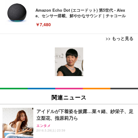
Amazon Echo Dot (エコードット) 第5世代 - Alex
a、センサー搭載、鮮やかなサウンド｜チャコール
￥7,480
>> もっと見る
[EdoErgo] オフィスチェア 椅子 テレワーク 疲れな
EIZO ビジネス向けプレミアムモニター | FlexScan
Amazonベーシック ペットシーツ 薄型 レギュラー 1
い 跳ね上げ式アームレスト コンパクト 約105度ロッ
EV3240X-WT | 31.5型4K UHD・USB Type-C・ホワ
回使い捨て 無香料 ホワイト 300枚
キング pc 事務椅子 360度回転 座面昇降 強化ナイロ
イト
ン樹脂ベース 通気性メッシュ 在宅ワーク H-WY01
￥3,373
￥5,699
￥105,595
(黒網+黒枠+黒足)
EIZO ビジネス向けプレミアムモニター | FlexScan
SIHOO B100 オフィスチェア／デスクチェア メッシ
Amazonベーシック ペットシーツ 厚型 ワイド 42枚
EV2740X-WT | 27.0型4K UHD・USB Type-C・ホワ
ュチェア 人間工学 疲れない ブラック
x2袋(84枚) ホワイト(吸収面:ライトブルー)
関連ニュース
イト
￥27,999
￥3,234
￥109,572
アイドルが下着姿を披露…菜々緒、紗栄子、足
立梨花、指原莉乃ら
Sezlife オフィスチェア デスクチェア 疲れない テレ
【純正品】27"ゲーミングモニター DualSense 充電
ネオ・ルーライフ ネオ・オムツ L 中型犬用 26枚入
エンタメ
ワーク チェア 強化バックレスト 30度ロッキング機
2016.5.28(土) 23:59
フック付き（CFI-ZDM1J）
り 単品
能 人間工学 椅子 腰サポート 90度跳ね上げ式アーム