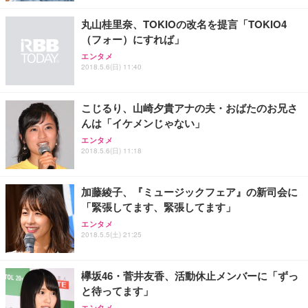
レスト 3Dヘッドレスト ハンガー付き 高反発クッシ
￥49,979
￥1,800
￥7,680
ョン PCチェア 通気性メッシュ ゲーミング/勉強/事
丸山桂里奈、TOKIOの改名を提言「TOKIO4
務用 おしゃれ パソコンチェア (ブラック)
（フォー）にすれば」
Sezlife オフィスチェア デスクチェア 疲れない テレ
【整備済み品】Dell E2724HS 27インチ 液晶モニタ
Smart Basic(スマートベーシック) 【Amazon.co.jp
エンタメ
ワーク チェア 強化バックレスト 30度ロッキング機
ー フルHD（1920×1080）VA 非光沢 HDMI/DisplayP
限定】 Smart Basic アイリスオーヤマ ペットシーツ
2018.5.6(日) 11:40
能 人間工学 椅子 腰サポート 90度跳ね上げ式アーム
ort/VGA スピーカー内蔵 高さ調整 スイベル VESA対
超厚型 お徳用 ワイド 100枚入 (x 1) (ケース販売)
レスト 3Dヘッドレスト ハンガー付き 高反発クッシ
応 ComfortView ビジネス向け
￥7,680
￥15,800
￥3,670
ョン PCチェア 通気性メッシュ ゲーミング/勉強/事
こじるり、山崎夕貴アナの夫・おばたのお兄さ
務用 おしゃれ パソコンチェア (ホワイト)
んは「イケメンじゃない」
ANDWINT オフィスチェア デスクチェア 肘なし メ
【MiniLED/24.5inch/280Hz/FHD】GRAPHT THE S
アイリスオーヤマ ペットシーツ 超厚型 お徳用 レギ
ッシュ 通気性 ランバーサポート付き 腰サポート ガ
HOOTER Gaming Monitor 24” Essential ゲーミン
エンタメ
ュラー 200枚入【Amazon.co.jp限定】
ス圧無段階昇降 360度回転 キャスター付き コンパク
グモニター QD 24.5インチ 1ms FHD 量子ドット 残
2018.5.6(日) 11:18
ト 幅52×奥行58.5×高さ84～96cm テレワーク 在宅
像低減 (3年保証 | 輝点保証 | 日本メーカー)
￥3,731
￥4,139
￥34,980
勤務 ブラック
加藤綾子、『ミュージックフェア』の新司会に
「緊張してます、緊張してます」
エンタメ
2018.5.5(土) 21:25
欅坂46・菅井友香、活動休止メンバーに「ずっ
と待ってます」
エンタメ