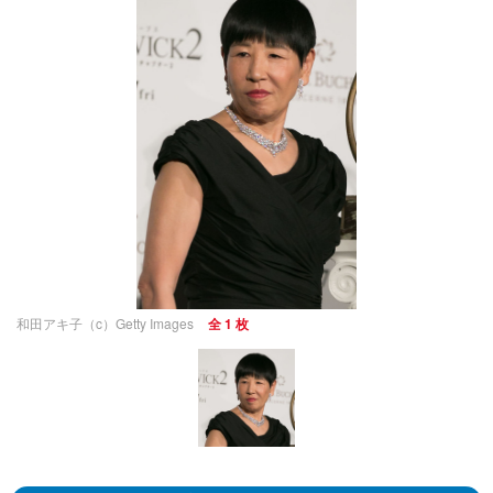
和田アキ子（c）Getty Images
全 1 枚