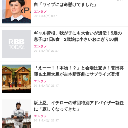
白「ワイプには命懸けてました」
エンタメ
2018.5.5(土) 8:57
ギャル曽根、我が子にも大食いが遺伝！5歳の
息子は1日6食 2歳娘は小さいおにぎり50個
エンタメ
2018.5.4(金) 23:27
「えーー！！本物！？」と会場は驚き！菅田将
暉＆土屋太鳳が吉本新喜劇にサプライズ登壇
エンタメ
2018.5.4(金) 23:17
坂上忍、イチローの球団特別アドバイザー就任
に「寂しくなってきた」
エンタメ
2018.5.4(金) 22:37