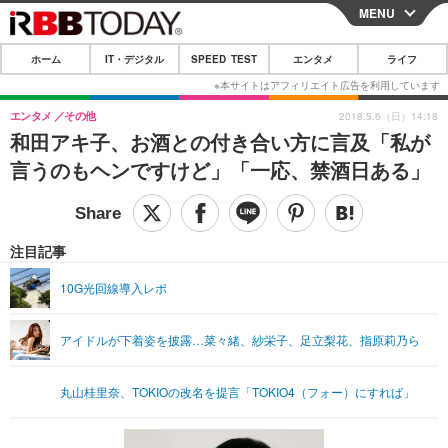
MENU
CLOSE
ホーム
IT・デジタル
SPEED TEST
エンタメ
ライフ
ホーム
IT・デジタル
エンタメ
その他
2018.5.6（日）14:18
和田アキ子、お酒との付き合い方に言及「私が
IT・デジタルTOP
スマートフォン
SPEED TEST
言うのもヘンですけど」「一応、禁酒日ある」
ネタ
ガジェット・ツール
エンタメ
ショッピング
その他
エンタメTOP
映画・ドラマ
ライフ
注目記事
韓流・K-POP
韓国・芸能
ライフTOP
グルメ
リリース一覧
10G光回線導入レポ
音楽
スポーツ
ペット
ショッピング
プッシュ通知の停止方法
アイドルが下着姿を披露…菜々緒、紗栄子、足立梨花、指原莉乃ら
グラビア
ブログ
その他
ショッピング
その他
丸山桂里奈、TOKIOの改名を提言「TOKIO4（フォー）にすれば」