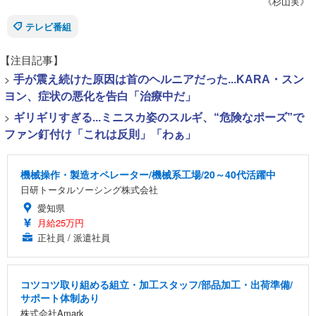
《杉山実》
テレビ番組
【注目記事】
>
手が震え続けた原因は首のヘルニアだった...KARA・スン
ヨン、症状の悪化を告白「治療中だ」
>
ギリギリすぎる...ミニスカ姿のスルギ、“危険なポーズ”で
ファン釘付け「これは反則」「わぁ」
機械操作・製造オペレーター/機械系工場/20～40代活躍中
日研トータルソーシング株式会社
愛知県
月給25万円
正社員 / 派遣社員
コツコツ取り組める組立・加工スタッフ/部品加工・出荷準備/
サポート体制あり
株式会社Amark