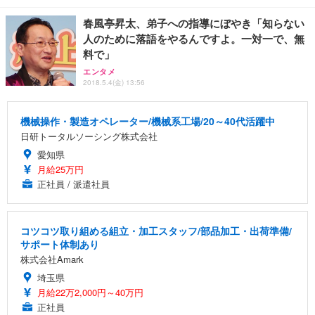
春風亭昇太、弟子への指導にぼやき「知らない
人のために落語をやるんですよ。一対一で、無
料で」
エンタメ
2018.5.4(金) 13:56
機械操作・製造オペレーター/機械系工場/20～40代活躍中
日研トータルソーシング株式会社
愛知県
月給25万円
正社員 / 派遣社員
コツコツ取り組める組立・加工スタッフ/部品加工・出荷準備/
サポート体制あり
株式会社Amark
埼玉県
月給22万2,000円～40万円
正社員